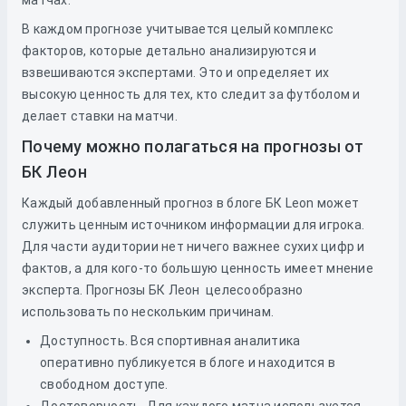
матчах.
В каждом прогнозе учитывается целый комплекс
факторов, которые детально анализируются и
взвешиваются экспертами. Это и определяет их
высокую ценность для тех, кто следит за футболом и
делает ставки на матчи.
Почему можно полагаться на прогнозы от
БК Леон
Каждый добавленный прогноз в блоге БК Leon может
служить ценным источником информации для игрока.
Для части аудитории нет ничего важнее сухих цифр и
фактов, а для кого-то большую ценность имеет мнение
эксперта. Прогнозы БК Леон целесообразно
использовать по нескольким причинам.
Доступность. Вся спортивная аналитика
оперативно публикуется в блоге и находится в
свободном доступе.