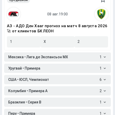
АЗ - АДО Ден Хааг прогноз на матч 8 августа 2026
🚀 от клиентов БК ЛЕОН
1
X
2
Мексика • Лига де Экспансьон МХ
1
Уругвай • Примера
1
США • ЮСЛ, Чемпионат
6
Колумбия • Примера A
2
Бразилия • Серия B
1
Перу • Примера
1