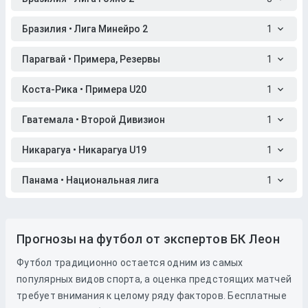
Бразилия • Лига Минейро 2
1
Парагвай • Примера, Резервы
1
Коста-Рика • Примера U20
1
Гватемала • Второй Дивизион
1
Никарагуа • Никарагуа U19
1
Панама • Национальная лига
1
Прогнозы на футбол от экспертов БК Леон
Футбол традиционно остается одним из самых
популярных видов спорта, а оценка предстоящих матчей
требует внимания к целому ряду факторов. Бесплатные