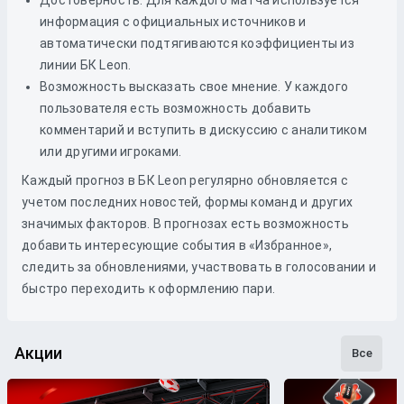
Достоверность. Для каждого матча используется
информация с официальных источников и
автоматически подтягиваются коэффициенты из
линии БК Leon.
Возможность высказать свое мнение. У каждого
пользователя есть возможность добавить
комментарий и вступить в дискуссию с аналитиком
или другими игроками.
Каждый прогноз в БК Leon регулярно обновляется с
учетом последних новостей, формы команд и других
значимых факторов. В прогнозах есть возможность
добавить интересующие события в «Избранное»,
следить за обновлениями, участвовать в голосовании и
быстро переходить к оформлению пари.
Акции
Все