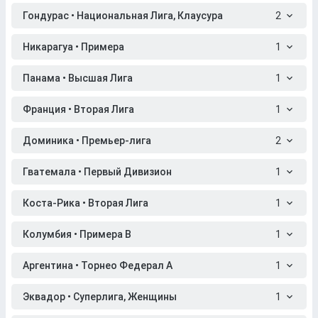
Гондурас • Национальная Лига, Клаусура
2
Никарагуа • Примера
1
Панама • Высшая Лига
1
Франция • Вторая Лига
1
Доминика • Премьер-лига
2
Гватемала • Первый Дивизион
1
Коста-Рика • Вторая Лига
1
Колумбия • Примера B
1
Аргентина • Торнео Федерал A
1
Эквадор • Суперлига, Женщины
1