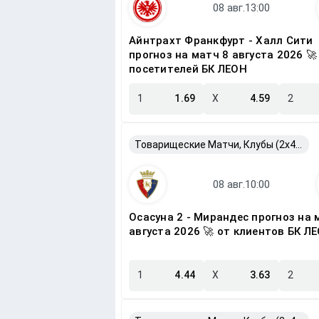
Айнтрахт Франкфурт - Халл Сити
прогноз на матч 8 августа 2026 🚀
посетителей БК ЛЕОН
1
1.69
X
4.59
2
Товарищеские Матчи, Клубы (2x45 мин. или 2x40 мин.)
Осасуна 2 - Мирандес прогноз на 
августа 2026 🚀 от клиентов БК Л
1
4.44
X
3.63
2