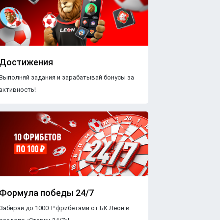
Достижения
Выполняй задания и зарабатывай бонусы за
активность!
Формула победы 24/7
Забирай до 1000 ₽ фрибетами от БК Леон в