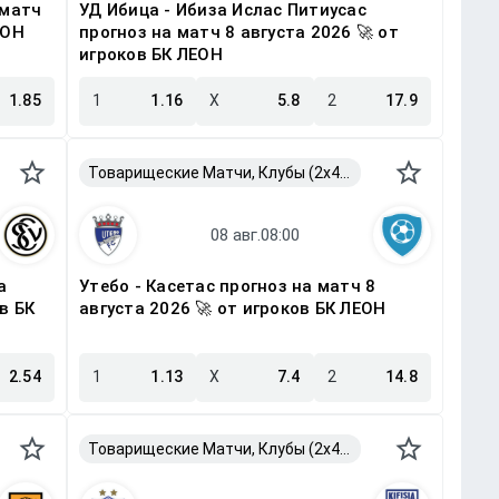
 матч
УД Ибица - Ибиза Ислас Питиусас
ЕОН
прогноз на матч 8 августа 2026 🚀 от
игроков БК ЛЕОН
1.85
1
1.16
X
5.8
2
17.9
Товарищеские Матчи, Клубы (2x45 мин. или 2x40 мин.)
а
Утебо - Касетас прогноз на матч 8
в БК
августа 2026 🚀 от игроков БК ЛЕОН
2.54
1
1.13
X
7.4
2
14.8
Товарищеские Матчи, Клубы (2x45 мин. или 2x40 мин.)