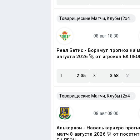
Товарищеские Матчи, Клубы (2x45 мин. или 2x40 мин.)
Реал Бетис - Борнмут прогноз на 
августа 2026 🚀 от игроков БК ЛЕ
1
2.35
X
3.68
2
Товарищеские Матчи, Клубы (2x45 мин. или 2x40 мин.)
Алькоркон - Навалькарнеро прогн
матч 8 августа 2026 🚀 от посети