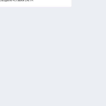
разделе «Ставки 24/7»!