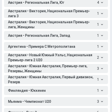
Австрия • Региональная Лига, Юг
4
Австралия • Виктория, Национальная Премьер-
1
лига 3
Австралия • Виктория, Национальная Премьер-
1
лига, Женщины
Австрия • Региональная Лига, Запад
1
Аргентина • Примера C Метрополитана
1
Австралия • Новый Южный Уэльс, Национальная
2
Премьер-лига 2 U20
Австралия • Южная Австралия, Премьер-лига,
3
Резервы, Женщины
Австралия • Южная Австралия, Первый дивизион,
1
Резерв
Финляндия • Юккенен
1
Мьянма • Чемпионат U20
3