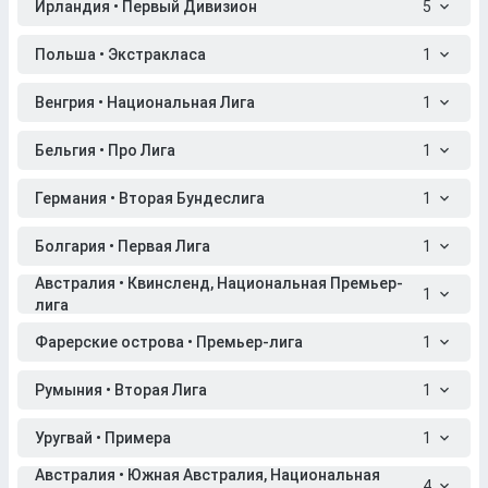
Ирландия • Первый Дивизион
5
Польша • Экстракласа
1
Венгрия • Национальная Лига
1
Бельгия • Про Лига
1
Германия • Вторая Бундеслига
1
Болгария • Первая Лига
1
Австралия • Квинсленд, Национальная Премьер-
1
лига
Фарерские острова • Премьер-лига
1
Румыния • Вторая Лига
1
Уругвай • Примера
1
Австралия • Южная Австралия, Национальная
4