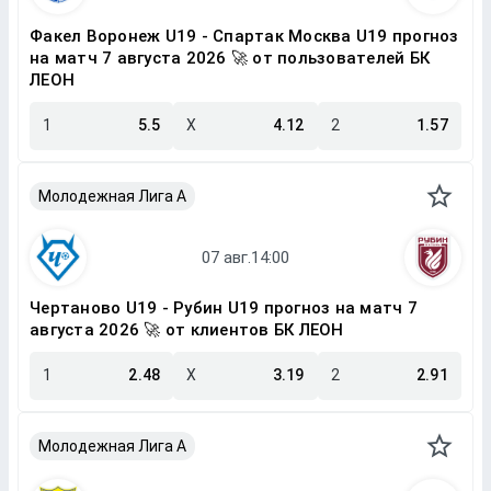
Факел Воронеж U19 - Спартак Москва U19 прогноз
на матч 7 августа 2026 🚀 от пользователей БК
ЛЕОН
1
5.5
X
4.12
2
1.57
Молодежная Лига А
Чертаново U19 - Рубин U19 прогноз на матч 7
августа 2026 🚀 от клиентов БК ЛЕОН
1
2.48
X
3.19
2
2.91
Молодежная Лига А