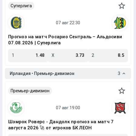
Суперлига
Прогноз на матч Росарио Сентраль – Альдосиви
07.08.2026 | Суперлига
1
1.48
X
3.73
2
8.5
Ирландия • Премьер-дивизион
3
Премьер-дивизион
Шэмрок Роверс - Дандолк прогноз на матч 7
августа 2026 🚀 от игроков БК ЛЕОН