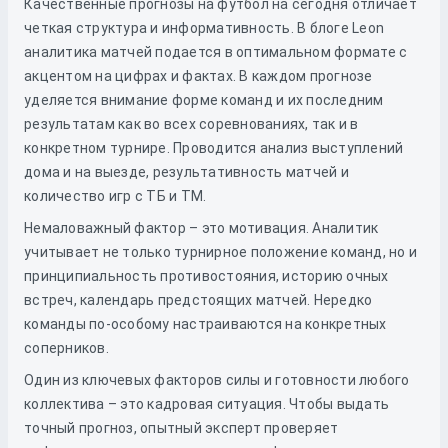
Качественные прогнозы на футбол на сегодня отличает
четкая структура и информативность. В блоге Leon
аналитика матчей подается в оптимальном формате с
акцентом на цифрах и фактах. В каждом прогнозе
уделяется внимание форме команд и их последним
результатам как во всех соревнованиях, так и в
конкретном турнире. Проводится анализ выступлений
дома и на выезде, результативность матчей и
количество игр с ТБ и ТМ.
Немаловажный фактор – это мотивация. Аналитик
учитывает не только турнирное положение команд, но и
принципиальность противостояния, историю очных
встреч, календарь предстоящих матчей. Нередко
команды по-особому настраиваются на конкретных
соперников.
Один из ключевых факторов силы и готовности любого
коллектива – это кадровая ситуация. Чтобы выдать
точный прогноз, опытный эксперт проверяет