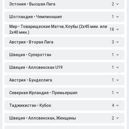
Эстония • Высшая Лига
2
Шотландия • Чемпионшип
1
Мир • Товарищеские Матчи, Клубы (2x45 мин. или
18
2x40 мин.)
Австрия • Вторая Лига
3
Швеция • Суперэттан
1
Швеция • Аллсвенскан U19
1
Австрия • Бундеслига
1
Северная Ирландия • Премьершип
1
Таджикистан • Кубок
4
Швеция • Аллсвенскан, Женщины
2