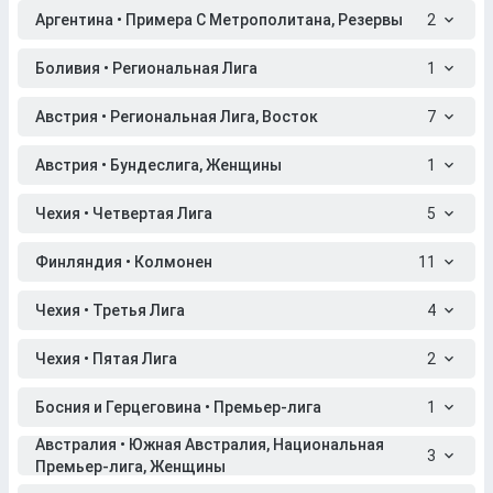
Аргентина • Примера C Метрополитана, Резервы
2
Боливия • Региональная Лига
1
Австрия • Региональная Лига, Восток
7
Австрия • Бундеслига, Женщины
1
Чехия • Четвертая Лига
5
Финляндия • Колмонен
11
Чехия • Третья Лига
4
Чехия • Пятая Лига
2
Босния и Герцеговина • Премьер-лига
1
Австралия • Южная Австралия, Национальная
3
Премьер-лига, Женщины