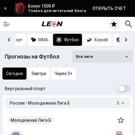
Бонус 1500 ₽
ОТКРЫТЬ СЧЕТ
Только для читателей блога
Киберспорт
MMA
Футбол
Хоккей
Баск
Прогнозы на Футбол
Все лиги
Сегодня
Завтра
Через 3+
Виртуальный спорт
Россия • Молодежная Лига Б
5
Молодежная Лига Б