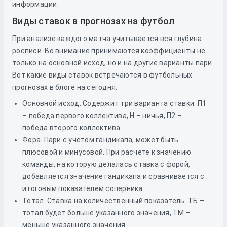
информации.
Виды ставок в прогнозах на футбол
При анализе каждого матча учитывается вся глубина
росписи. Во внимание принимаются коэффициенты не
только на основной исход, но и на другие варианты пари.
Вот какие виды ставок встречаются в футбольных
прогнозах в блоге на сегодня:
Основной исход. Содержит три варианта ставки: П1
– победа первого коллектива, Н – ничья, П2 –
победа второго коллектива.
Фора. Пари с учетом гандикапа, может быть
плюсовой и минусовой. При расчете к значению
команды, на которую делалась ставка с форой,
добавляется значение гандикапа и сравнивается с
итоговым показателем соперника.
Тотал. Ставка на количественный показатель. ТБ –
тотал будет больше указанного значения, ТМ –
меньше указанного значения.