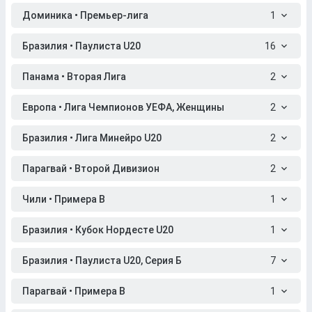
Доминика • Премьер-лига
1
Бразилия • Паулиста U20
16
Панама • Вторая Лига
2
Европа • Лига Чемпионов УЕФА, Женщины
2
Бразилия • Лига Минейро U20
2
Парагвай • Второй Дивизион
2
Чили • Примера B
1
Бразилия • Кубок Нордесте U20
1
Бразилия • Паулиста U20, Серия Б
7
Парагвай • Примера B
1