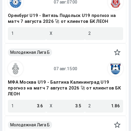
Оренбург U19 - Витязь Подольск U19 прогноз на
матч 7 августа 2026 🚀 от клиентов БК ЛЕОН
1
X
2
Молодежная Лига Б
МФА Москва U19 - Балтика Калининград U19
прогноз на матч 7 августа 2026 🚀 от клиентов БК
ЛЕОН
1
3.6
X
3.5
2
1.86
Молодежная Лига Б