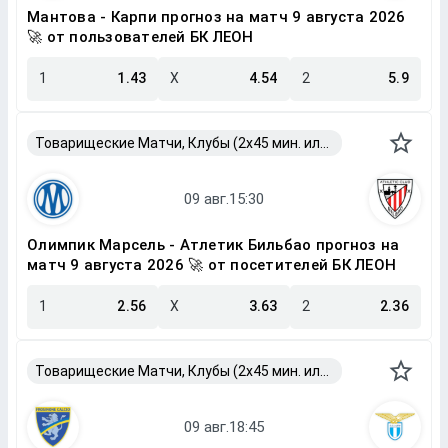
Мантова - Карпи прогноз на матч 9 августа 2026
🚀 от пользователей БК ЛЕОН
1
1.43
X
4.54
2
5.9
Товарищеские Матчи, Клубы (2x45 мин. или 2x40 мин.)
Олимпик Марсель - Атлетик Бильбао прогноз на
матч 9 августа 2026 🚀 от посетителей БК ЛЕОН
1
2.56
X
3.63
2
2.36
Товарищеские Матчи, Клубы (2x45 мин. или 2x40 мин.)