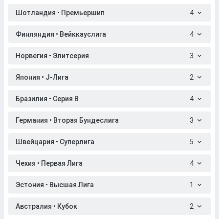
Шотландия • Премьершип
4
Финляндия • Вейккауслига
4
Норвегия • Элитсерия
3
Япония • J-Лига
2
Бразилия • Серия B
4
Германия • Вторая Бундеслига
3
Швейцария • Суперлига
5
Чехия • Первая Лига
4
Эстония • Высшая Лига
1
Австралия • Кубок
2