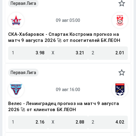
Первая Лига
СКА-Хабаровск - Спартак Кострома прогноз на
матч 9 августа 2026 🚀 от посетителей БК ЛЕОН
1
3.98
X
3.21
2
2.01
Первая Лига
Велес - Ленинградец прогноз на матч 9 августа
2026 🚀 от клиентов БК ЛЕОН
1
2.16
X
2.88
2
4.02