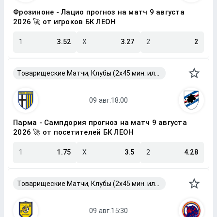
Фрозиноне - Лацио прогноз на матч 9 августа
2026 🚀 от игроков БК ЛЕОН
1
3.52
X
3.27
2
2
Товарищеские Матчи, Клубы (2x45 мин. или 2x40 мин.)
Парма - Сампдория прогноз на матч 9 августа
2026 🚀 от посетителей БК ЛЕОН
1
1.75
X
3.5
2
4.28
Товарищеские Матчи, Клубы (2x45 мин. или 2x40 мин.)