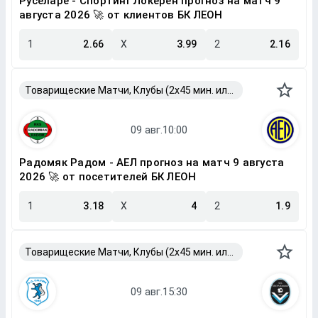
Руселаре - Спортинг Локерен прогноз на матч 9
августа 2026 🚀 от клиентов БК ЛЕОН
1
2.66
X
3.99
2
2.16
Товарищеские Матчи, Клубы (2x45 мин. или 2x40 мин.)
Радомяк Радом - АЕЛ прогноз на матч 9 августа
2026 🚀 от посетителей БК ЛЕОН
1
3.18
X
4
2
1.9
Товарищеские Матчи, Клубы (2x45 мин. или 2x40 мин.)