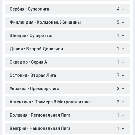
Сербия • Суперлига
4
Финляндия • Колмонен, Женщины
5
Швеция • Суперэттан
1
Дания • Второй Дивизион
1
Эквадор • Серия A
1
Эстония • Вторая Лига
7
Украина • Премьер-лига
3
Аргентина • Примера B Метрополитана
2
Боливия • Региональная Лига
1
Венгрия • Национальная Лига
1