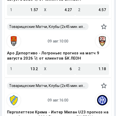
1
1.57
X
4.27
2
4.57
Товарищеские Матчи, Клубы (2x45 мин. или 2x40 мин.)
Аро Депортиво - Логроньес прогноз на матч 9
августа 2026 🚀 от клиентов БК ЛЕОН
1
13.2
X
6
2
1.18
Товарищеские Матчи, Клубы (2x45 мин. или 2x40 мин.)
Перголеттезе Крема - Интер Милан U23 прогноз на