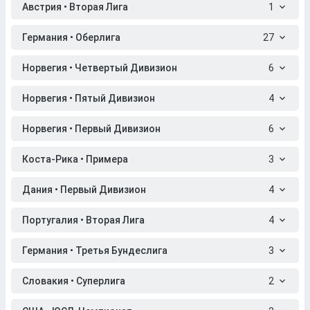
Австрия • Вторая Лига
1
Германия • Оберлига
27
Норвегия • Четвертый Дивизион
6
Норвегия • Пятый Дивизион
4
Норвегия • Первый Дивизион
6
Коста-Рика • Примера
3
Дания • Первый Дивизион
4
Португалия • Вторая Лига
4
Германия • Третья Бундеслига
3
Словакия • Суперлига
2