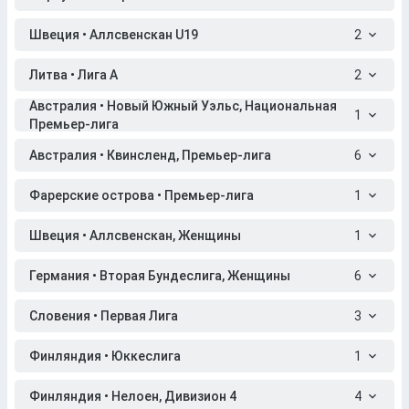
Швеция • Аллсвенскан U19
2
Литва • Лига A
2
Австралия • Новый Южный Уэльс, Национальная
1
Премьер-лига
Австралия • Квинсленд, Премьер-лига
6
Фарерские острова • Премьер-лига
1
Швеция • Аллсвенскан, Женщины
1
Германия • Вторая Бундеслига, Женщины
6
Словения • Первая Лига
3
Финляндия • Юккеслига
1
Финляндия • Нелоен, Дивизион 4
4