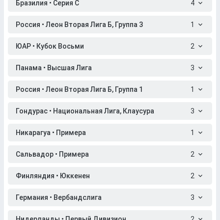
Бразилия • Серия C
4
Россия • Леон Вторая Лига Б, Группа 3
1
ЮАР • Кубок Восьми
2
Панама • Высшая Лига
3
Россия • Леон Вторая Лига Б, Группа 1
1
Гондурас • Национальная Лига, Клаусура
3
Никарагуа • Примера
1
Сальвадор • Примера
2
Финляндия • Юккенен
2
Германия • Вербандслига
3
Нидерланды • Первый Дивизион
2