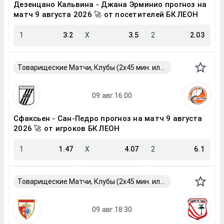
Дезенцано Кальвина - Джана Эрминио прогноз на
матч 9 августа 2026 🚀 от посетителей БК ЛЕОН
1
3.2
X
3.5
2
2.03
Товарищеские Матчи, Клубы (2x45 мин. или 2x40 мин.)
Сфаксьен - Сан-Педро прогноз на матч 9 августа
2026 🚀 от игроков БК ЛЕОН
1
1.47
X
4.07
2
6.1
Товарищеские Матчи, Клубы (2x45 мин. или 2x40 мин.)