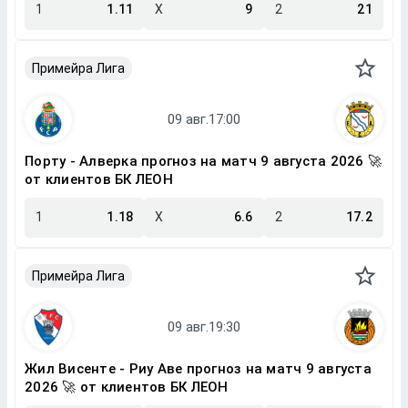
1
1.11
X
9
2
21
Примейра Лига
Порту - Алверка прогноз на матч 9 августа 2026 🚀
от клиентов БК ЛЕОН
1
1.18
X
6.6
2
17.2
Примейра Лига
Жил Висенте - Риу Аве прогноз на матч 9 августа
2026 🚀 от клиентов БК ЛЕОН