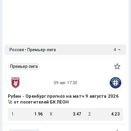
Россия • Премьер-лига
4
Премьер-лига
Рубин - Оренбург прогноз на матч 9 августа 2026
🚀 от посетителей БК ЛЕОН
1
1.96
X
3.47
2
4.23