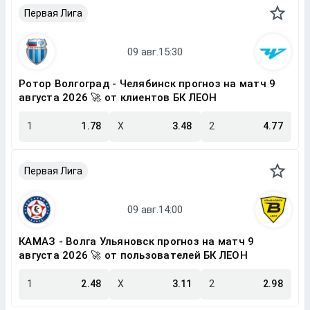
Первая Лига
Ротор Волгоград - Челябинск прогноз на матч 9
августа 2026 🚀 от клиентов БК ЛЕОН
1
1.78
X
3.48
2
4.77
Первая Лига
КАМАЗ - Волга Ульяновск прогноз на матч 9
августа 2026 🚀 от пользователей БК ЛЕОН
1
2.48
X
3.11
2
2.98