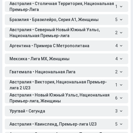
Австралия • Столичная Территория, Национальная
1
Премьер-Лига
Бразилия • Бразилейро, Серия A1, Женщины
5
Австралия • Северный Новый Южный Уэльс,
2
Национальная Премьер-лига
Аргентина • Примера C Метрополитана
4
Мексика • Лига МХ, Женщины
4
Гватемала • Национальная Лига
2
Австралия • Виктория, Национальная Премьер-
1
лига 2 U23
Австралия • Новый Южный Уэльс, Национальная
6
Премьер-лига, Женщины
Уругвай • Сегунда
3
Австралия • Квинсленд, Премьер-лига U23
5