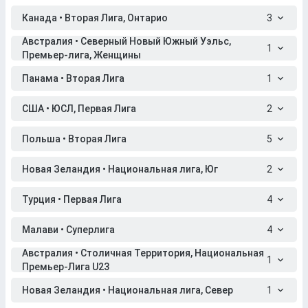
Канада • Вторая Лига, Онтарио
3
Австралия • Северный Новый Южный Уэльс,
1
Премьер-лига, Женщины
Панама • Вторая Лига
1
США • ЮСЛ, Первая Лига
2
Польша • Вторая Лига
5
Новая Зеландия • Национальная лига, Юг
2
Турция • Первая Лига
4
Малави • Суперлига
4
Австралия • Столичная Территория, Национальная
1
Премьер-Лига U23
Новая Зеландия • Национальная лига, Север
1