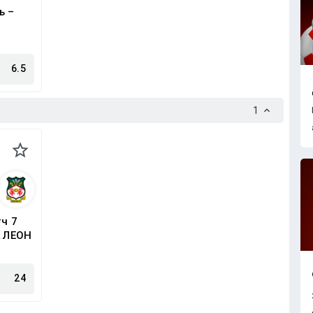
ь –
6.5
1
ч 7
К ЛЕОН
24