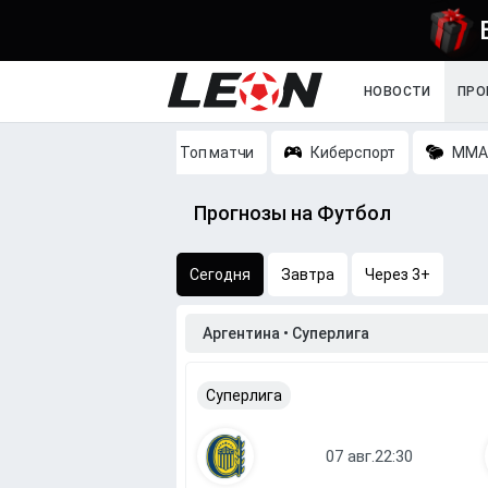
НОВОСТИ
ПРО
Топ матчи
Киберспорт
MMA
Прогнозы на Футбол
Сегодня
Завтра
Через 3+
Аргентина • Суперлига
Суперлига