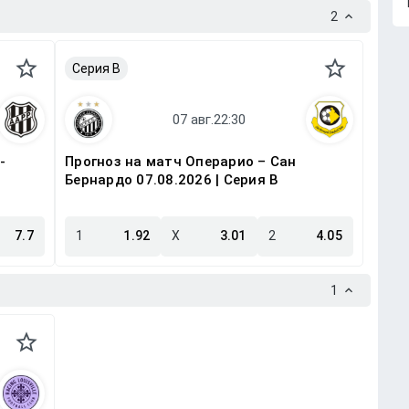
2
Серия B
-
Прогноз на матч Операрио – Сан
Бернардо 07.08.2026 | Серия B
7.7
1
1.92
X
3.01
2
4.05
1