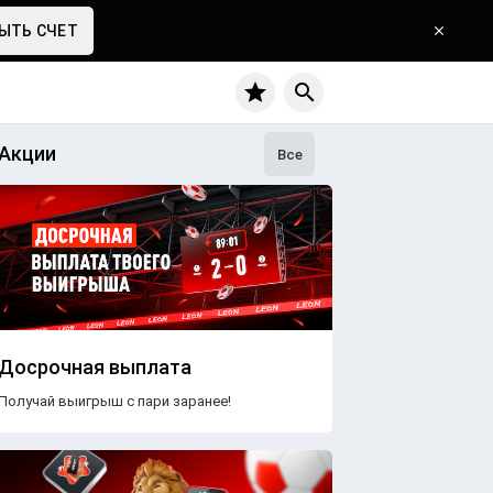
ЫТЬ СЧЕТ
Акции
CS2
DOTA 2
Волейбол
Все
Досрочная выплата
Получай выигрыш с пари заранее!