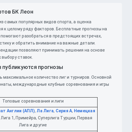
ртов БК Леон
з самых популярных видов спорта, а оценка
я к целому ряду факторов. Бесплатные прогнозы на
 помогают разобраться в предстоящих встречах,
стику и обратить внимание на важные детали.
мендации позволяют принимать решения на основе
к выбору ставок.
ы публикуются прогнозы
 максимальное количество лиг и турниров. Основной
онаты, международные клубные соревнования и игры
Топовые соревнования и лиги
ат Англии (АПЛ)
,
Ла Лига
,
Серия А
,
Немецкая
, Лига 1, Примейра, Суперлига Турции, Первая
Лига и другие