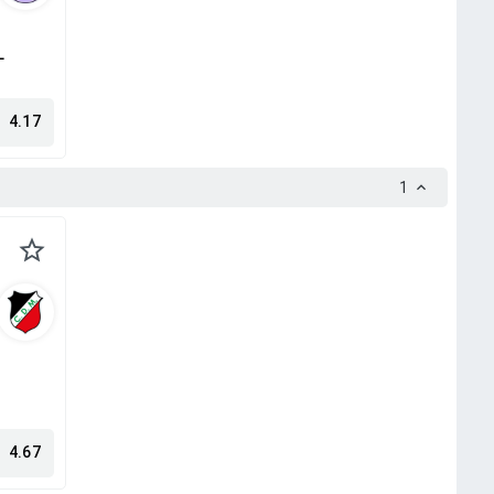
L
4.17
1
4.67