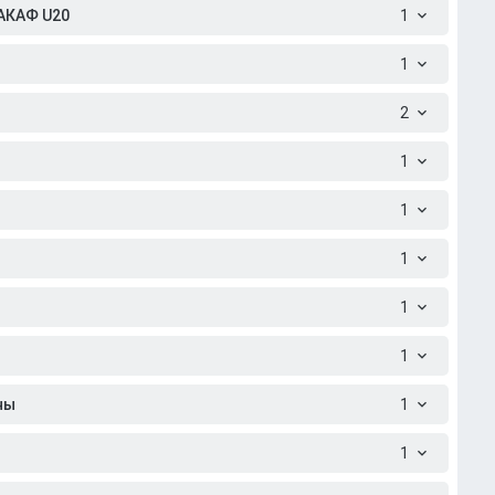
АКАФ U20
1
1
2
1
1
1
1
1
ны
1
1