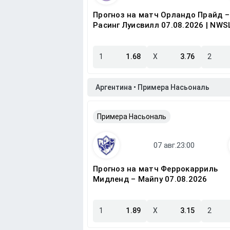
Прогноз на матч Орландо Прайд –
Расинг Луисвилл 07.08.2026 | NWS
1
1.68
X
3.76
2
Аргентина • Примера Насьональ
Примера Насьональ
Прогноз на матч Феррокарриль
Мидленд – Майпу 07.08.2026
1
1.89
X
3.15
2