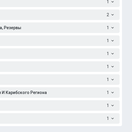
1
2
а, Резервы
1
1
1
1
1
 И Карибского Региона
1
1
1