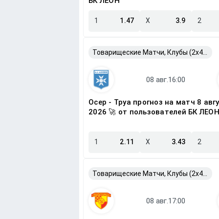
БК ЛЕОН
1
1.47
X
3.9
2
Товарищеские Матчи, Клубы (2x45 мин. или 2x40 мин.)
Осер - Труа прогноз на матч 8 авг
2026 🚀 от пользователей БК ЛЕО
1
2.11
X
3.43
2
Товарищеские Матчи, Клубы (2x45 мин. или 2x40 мин.)