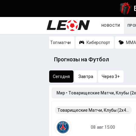
НОВОСТИ
ПРО
Топ матчи
Киберспорт
MMA
Прогнозы на Футбол
Сегодня
Завтра
Через 3+
Мир • Товарищеские Матчи, Клубы (2x4
Товарищеские Матчи, Клубы (2x45 мин. или 2x40 мин.)