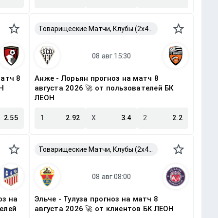
Товарищеские Матчи, Клубы (2x45 мин. или 2x40 мин.)
матч 8
Анже - Лорьян прогноз на матч 8
ОН
августа 2026 🚀 от пользователей БК
ЛЕОН
2.55
1
2.92
X
3.4
2
2.2
Товарищеские Матчи, Клубы (2x45 мин. или 2x40 мин.)
оз на
Эльче - Тулуза прогноз на матч 8
телей
августа 2026 🚀 от клиентов БК ЛЕОН