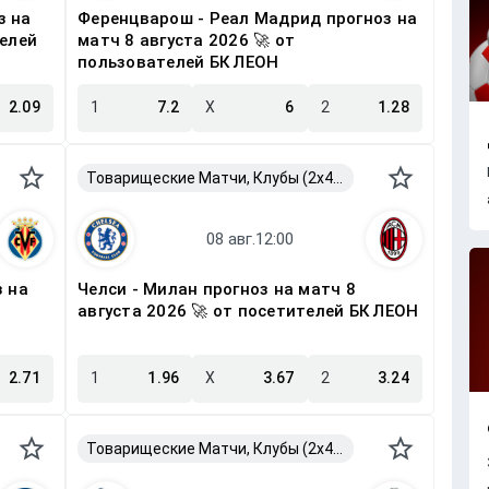
з на
Ференцварош - Реал Мадрид прогноз на
телей
матч 8 августа 2026 🚀 от
пользователей БК ЛЕОН
2.09
1
7.2
X
6
2
1.28
Товарищеские Матчи, Клубы (2x45 мин. или 2x40 мин.)
з на
Челси - Милан прогноз на матч 8
августа 2026 🚀 от посетителей БК ЛЕОН
2.71
1
1.96
X
3.67
2
3.24
Товарищеские Матчи, Клубы (2x45 мин. или 2x40 мин.)