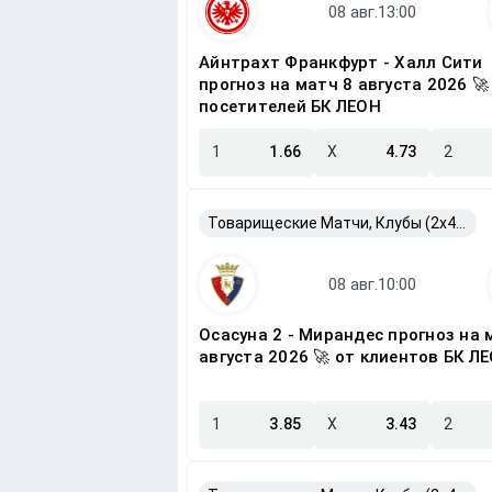
Айнтрахт Франкфурт - Халл Сити
прогноз на матч 8 августа 2026 🚀
посетителей БК ЛЕОН
1
1.66
X
4.73
2
Товарищеские Матчи, Клубы (2x45 мин. или 2x40 мин.)
Осасуна 2 - Мирандес прогноз на 
августа 2026 🚀 от клиентов БК Л
1
3.85
X
3.43
2