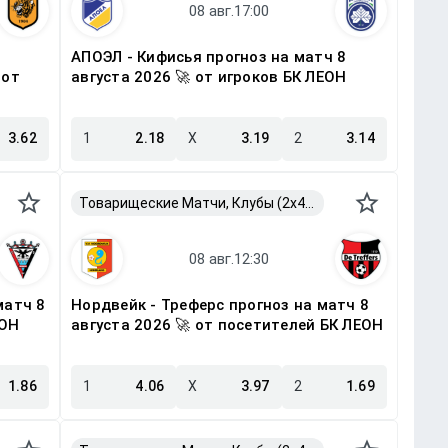
АПОЭЛ - Кифисья прогноз на матч 8
 от
августа 2026 🚀 от игроков БК ЛЕОН
3.62
1
2.18
X
3.19
2
3.14
Товарищеские Матчи, Клубы (2x45 мин. или 2x40 мин.)
матч 8
Нордвейк - Треферс прогноз на матч 8
ЕОН
августа 2026 🚀 от посетителей БК ЛЕОН
1.86
1
4.06
X
3.97
2
1.69