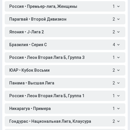
Россия • Премьер-лига, Женщины
1
Парагвай • Второй Дивизион
2
Япония • J-Лига 2
2
Бразилия • Серия C
4
Россия • Леон Вторая Лига Б, Группа 3
1
ЮАР • Кубок Восьми
2
Панама • Высшая Лига
2
Россия • Леон Вторая Лига Б, Группа 1
1
Никарагуа • Примера
1
Гондурас • Национальная Лига, Клаусура
2