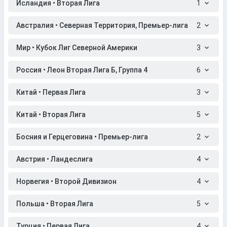
Исландия • Вторая Лига
1
Австралия • Северная Территория, Премьер-лига
2
Мир • Кубок Лиг Северной Америки
3
Россия • Леон Вторая Лига Б, Группа 4
6
Китай • Первая Лига
3
Китай • Вторая Лига
5
Босния и Герцеговина • Премьер-лига
2
Австрия • Ландеслига
4
Норвегия • Второй Дивизион
4
Польша • Вторая Лига
5
Турция • Первая Лига
4