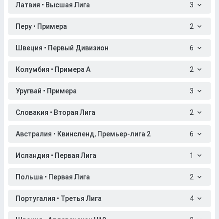
Латвия • Высшая Лига
3
Перу • Примера
2
Швеция • Первый Дивизион
6
Колумбия • Примера A
2
Уругвай • Примера
3
Словакия • Вторая Лига
2
Австралия • Квинсленд, Премьер-лига 2
6
Исландия • Первая Лига
1
Польша • Первая Лига
2
Португалия • Третья Лига
4