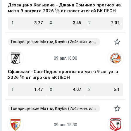
Дезенцано Кальвина - Джана Эрминио прогноз на
матч 9 августа 2026 🚀 от посетителей БК ЛЕОН
1
3.27
X
3.45
2
2.02
Товарищеские Матчи, Клубы (2x45 мин. или 2x40 мин.)
Сфаксьен - Сан-Педро прогноз на матч 9 августа
2026 🚀 от игроков БК ЛЕОН
1
1.47
X
4.07
2
6.1
Товарищеские Матчи, Клубы (2x45 мин. или 2x40 мин.)