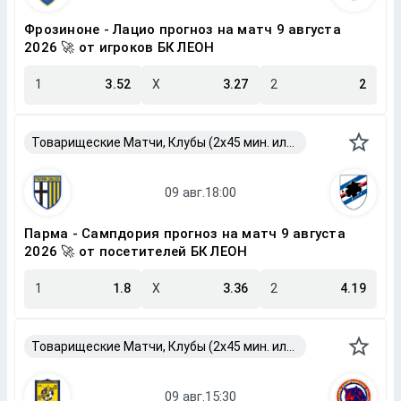
Фрозиноне - Лацио прогноз на матч 9 августа
2026 🚀 от игроков БК ЛЕОН
1
3.52
X
3.27
2
2
Товарищеские Матчи, Клубы (2x45 мин. или 2x40 мин.)
Парма - Сампдория прогноз на матч 9 августа
2026 🚀 от посетителей БК ЛЕОН
1
1.8
X
3.36
2
4.19
Товарищеские Матчи, Клубы (2x45 мин. или 2x40 мин.)