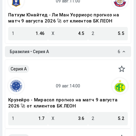
Патхум Юнайтед - Ли Ман Уорриорс прогноз на
матч 9 августа 2026 🚀 от клиентов БК ЛЕОН
1
1.46
X
4.5
2
5.5
Бразилия • Серия A
6
Серия A
Крузейро - Мирасол прогноз на матч 9 августа
2026 🚀 от клиентов БК ЛЕОН
1
1.7
X
3.6
2
5.2