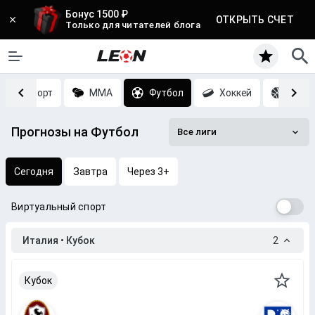
Бонус 1500 ₽
ОТКРЫТЬ СЧЕТ
Только для читателей блога
Киберспорт
MMA
Футбол
Хоккей
Баск
Прогнозы на Футбол
Все лиги
Сегодня
Завтра
Через 3+
Виртуальный спорт
Италия • Кубок
2
Кубок