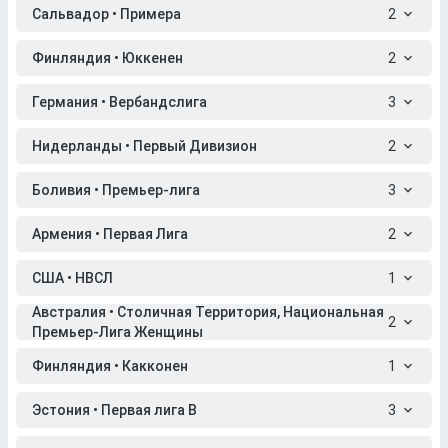
Сальвадор • Примера
2
Финляндия • Юккенен
2
Германия • Вербандслига
3
Нидерланды • Первый Дивизион
2
Боливия • Премьер-лига
3
Армения • Первая Лига
2
США • НВСЛ
1
Австралия • Столичная Территория, Национальная
2
Премьер-Лига Женщины
Финляндия • Какконен
1
Эстония • Первая лига В
3