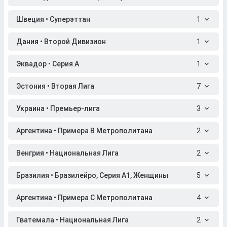
Швеция • Суперэттан
1
Дания • Второй Дивизион
1
Эквадор • Серия A
1
Эстония • Вторая Лига
7
Украина • Премьер-лига
3
Аргентина • Примера B Метрополитана
2
Венгрия • Национальная Лига
2
Бразилия • Бразилейро, Серия A1, Женщины
5
Аргентина • Примера C Метрополитана
4
Гватемала • Национальная Лига
2