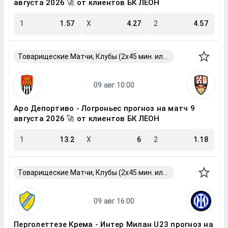
августа 2026 🚀 от клиентов БК ЛЕОН
1
1.57
X
4.27
2
4.57
Товарищеские Матчи, Клубы (2x45 мин. или 2x40 мин.)
Аро Депортиво - Логроньес прогноз на матч 9
августа 2026 🚀 от клиентов БК ЛЕОН
1
13.2
X
6
2
1.18
Товарищеские Матчи, Клубы (2x45 мин. или 2x40 мин.)
Перголеттезе Крема - Интер Милан U23 прогноз на