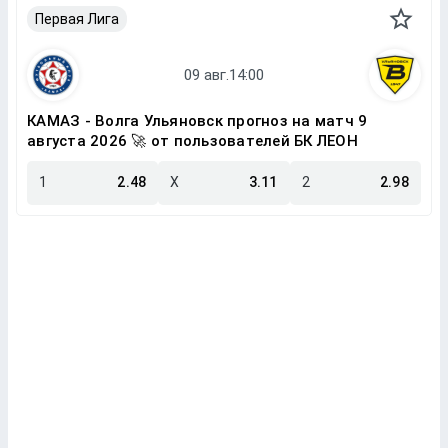
Первая Лига
КАМАЗ - Волга Ульяновск прогноз на матч 9
августа 2026 🚀 от пользователей БК ЛЕОН
1
2.48
X
3.11
2
2.98