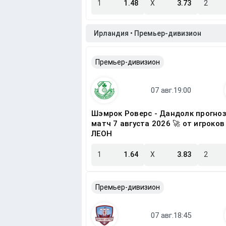
1
1.48
X
3.73
2
Ирландия • Премьер-дивизион
Премьер-дивизион
Шэмрок Роверс - Дандолк прогноз
матч 7 августа 2026 🚀 от игроков
ЛЕОН
1
1.64
X
3.83
2
Премьер-дивизион