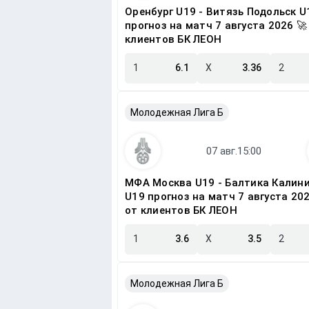
Оренбург U19 - Витязь Подольск U
прогноз на матч 7 августа 2026 🚀
клиентов БК ЛЕОН
1
6.1
X
3.36
2
Молодежная Лига Б
МФА Москва U19 - Балтика Калин
U19 прогноз на матч 7 августа 202
от клиентов БК ЛЕОН
1
3.6
X
3.5
2
Молодежная Лига Б