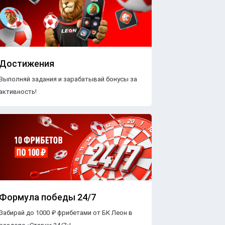
Достижения
Выполняй задания и зарабатывай бонусы за
активность!
Формула победы 24/7
Забирай до 1000 ₽ фрибетами от БК Леон в