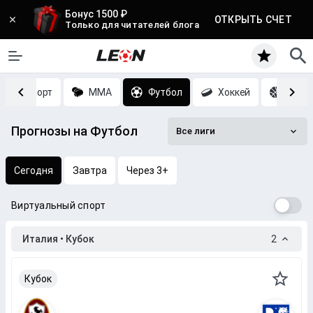
Бонус 1500 ₽
ОТКРЫТЬ СЧЕТ
Только для читателей блога
Киберспорт
MMA
Футбол
Хоккей
Баск
Прогнозы на Футбол
Все лиги
Сегодня
Завтра
Через 3+
Виртуальный спорт
Италия • Кубок
2
Кубок