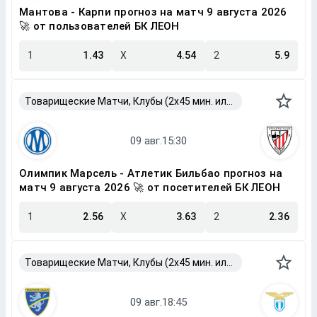
Мантова - Карпи прогноз на матч 9 августа 2026
🚀 от пользователей БК ЛЕОН
1
1.43
X
4.54
2
5.9
Товарищеские Матчи, Клубы (2x45 мин. или 2x40 мин.)
Олимпик Марсель - Атлетик Бильбао прогноз на
матч 9 августа 2026 🚀 от посетителей БК ЛЕОН
1
2.56
X
3.63
2
2.36
Товарищеские Матчи, Клубы (2x45 мин. или 2x40 мин.)