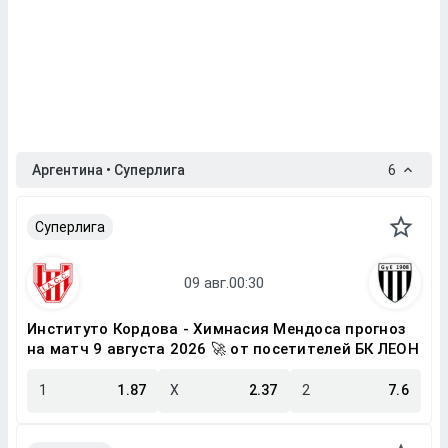
Аргентина • Суперлига
6
Суперлига
Институто Кордова - Химнасия Мендоса прогноз
на матч 9 августа 2026 🚀 от посетителей БК ЛЕОН
1
1.87
X
2.37
2
7.6