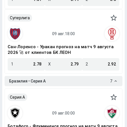
Суперлига
Сан-Лоренсо - Уракан прогноз на матч 9 августа
2026 🚀 от клиентов БК ЛЕОН
1
2.78
X
2.79
2
2.92
Бразилия • Серия A
7
Серия A
Ботафого - Флуминенсе прогноз на матч 9 августа