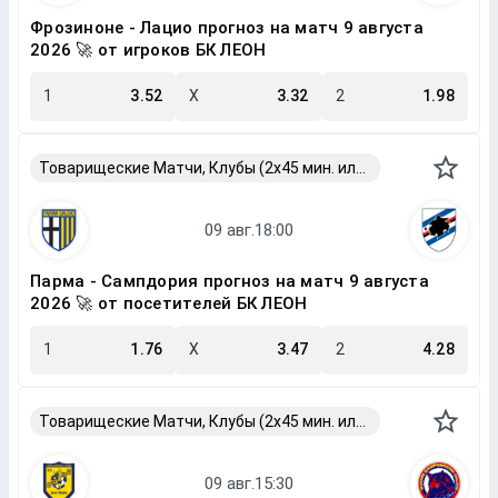
Фрозиноне - Лацио прогноз на матч 9 августа
2026 🚀 от игроков БК ЛЕОН
1
3.52
X
3.32
2
1.98
Товарищеские Матчи, Клубы (2x45 мин. или 2x40 мин.)
Парма - Сампдория прогноз на матч 9 августа
2026 🚀 от посетителей БК ЛЕОН
1
1.76
X
3.47
2
4.28
Товарищеские Матчи, Клубы (2x45 мин. или 2x40 мин.)