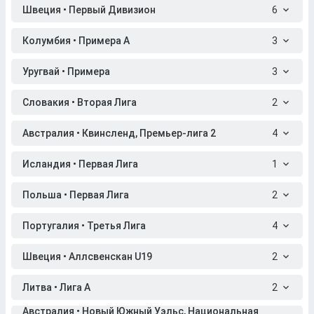
Швеция • Первый Дивизион
6
Колумбия • Примера A
3
Уругвай • Примера
3
Словакия • Вторая Лига
2
Австралия • Квинсленд, Премьер-лига 2
4
Исландия • Первая Лига
1
Польша • Первая Лига
2
Португалия • Третья Лига
4
Швеция • Аллсвенскан U19
2
Литва • Лига A
2
Австралия • Новый Южный Уэльс, Национальная