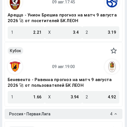
Ареццо - Унион Брешиа прогноз на матч 9 августа
2026 🚀 от посетителей БК ЛЕОН
1
2.21
X
3.4
2
3.19
Кубок
Беневенто - Равенна прогноз на матч 9 августа
2026 🚀 от пользователей БК ЛЕОН
1
1.66
X
3.94
2
4.92
Россия • Первая Лига
4