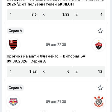
2026 🚀 от пользователей БК ЛЕОН
1
3.6
X
1.83
2
4
Серия A
Прогноз на матч Фламенго – Витория БА
09.08.2026 | Серия A
1
1.23
X
6
2
12
Серия A