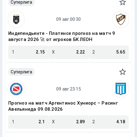
Суперлига
Индепендьенте - Платенсе прогноз на матч 9
августа 2026 🚀 от игроков БК ЛЕОН
1
2.15
X
2.22
2
5.65
Суперлига
Прогноз на матч Аргентинос Хуниорс – Расинг
Авельянеда 09.08.2026
1
2.1
X
2.89
2
4.18