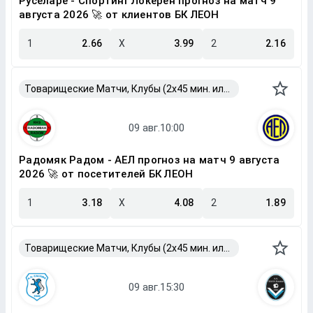
Руселаре - Спортинг Локерен прогноз на матч 9
августа 2026 🚀 от клиентов БК ЛЕОН
1
2.66
X
3.99
2
2.16
Товарищеские Матчи, Клубы (2x45 мин. или 2x40 мин.)
Радомяк Радом - АЕЛ прогноз на матч 9 августа
2026 🚀 от посетителей БК ЛЕОН
1
3.18
X
4.08
2
1.89
Товарищеские Матчи, Клубы (2x45 мин. или 2x40 мин.)