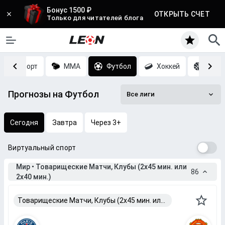
Бонус 1500 ₽
ОТКРЫТЬ СЧЕТ
Только для читателей блога
Киберспорт
MMA
Футбол
Хоккей
Баск
Прогнозы на Футбол
Все лиги
Сегодня
Завтра
Через 3+
Виртуальный спорт
Мир • Товарищеские Матчи, Клубы (2x45 мин. или
86
2x40 мин.)
Товарищеские Матчи, Клубы (2x45 мин. или 2x40 мин.)