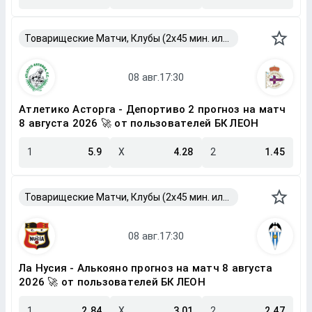
Товарищеские Матчи, Клубы (2x45 мин. или 2x40 мин.)
Атлетико Асторга - Депортиво 2 прогноз на матч
8 августа 2026 🚀 от пользователей БК ЛЕОН
1
5.9
X
4.28
2
1.45
Товарищеские Матчи, Клубы (2x45 мин. или 2x40 мин.)
Ла Нусия - Алькояно прогноз на матч 8 августа
2026 🚀 от пользователей БК ЛЕОН
1
2.84
X
3.01
2
2.47