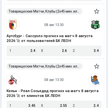
Товарищеские Матчи, Клубы (2x45 мин. или 2x40 мин.)
Аугсбург - Сассуоло прогноз на матч 8 августа
2026 🚀 от пользователей БК ЛЕОН
1
2.4
X
2.6
2
3.4
Товарищеские Матчи, Клубы (2x45 мин. или 2x40 мин.)
Кельн - Реал Сосьедад прогноз на матч 8 августа
2026 🚀 от клиентов БК ЛЕОН
1
3.45
X
2.55
2
2.4