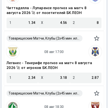
Читтаделла - Лупаренсе прогноз на матч 8
августа 2026 🚀 от посетителей БК ЛЕОН
1
1.34
X
4.56
2
8
Товарищеские Матчи, Клубы (2x45 мин. или 2x40 мин.)
Леганес - Тенерифе прогноз на матч 8 августа
2026 🚀 от игроков БК ЛЕОН
1
2.34
X
3.18
2
2.87
Товарищеские Матчи, Клубы (2x45 мин. или 2x40 мин.)