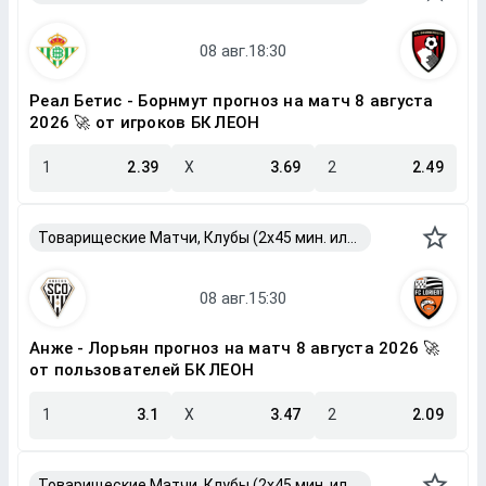
Реал Бетис - Борнмут прогноз на матч 8 августа
2026 🚀 от игроков БК ЛЕОН
1
2.39
X
3.69
2
2.49
Товарищеские Матчи, Клубы (2x45 мин. или 2x40 мин.)
Анже - Лорьян прогноз на матч 8 августа 2026 🚀
от пользователей БК ЛЕОН
1
3.1
X
3.47
2
2.09
Товарищеские Матчи, Клубы (2x45 мин. или 2x40 мин.)