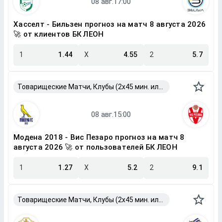
Хасселт - Бильзен прогноз на матч 8 августа 2026
🚀 от клиентов БК ЛЕОН
1
1.44
X
4.55
2
5.7
Товарищеские Матчи, Клубы (2x45 мин. или 2x40 мин.)
Модена 2018 - Вис Пезаро прогноз на матч 8
августа 2026 🚀 от пользователей БК ЛЕОН
1
1.27
X
5.2
2
9.1
Товарищеские Матчи, Клубы (2x45 мин. или 2x40 мин.)