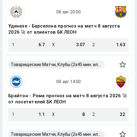
Удинезе - Барселона прогноз на матч 8 августа
2026 🚀 от клиентов БК ЛЕОН
1
6.7
X
3.07
2
1.63
Товарищеские Матчи, Клубы (2x45 мин. или 2x40 мин.)
Брайтон - Рома прогноз на матч 8 августа 2026 🚀
от посетителей БК ЛЕОН
1
1.1
X
8
2
22
Товарищеские Матчи, Клубы (2x45 мин. или 2x40 мин.)