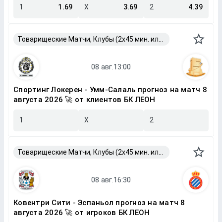
1
1.69
X
3.69
2
4.39
Товарищеские Матчи, Клубы (2x45 мин. или 2x40 мин.)
Спортинг Локерен - Умм-Салаль прогноз на матч 8
августа 2026 🚀 от клиентов БК ЛЕОН
1
X
2
Товарищеские Матчи, Клубы (2x45 мин. или 2x40 мин.)
Ковентри Сити - Эспаньол прогноз на матч 8
августа 2026 🚀 от игроков БК ЛЕОН