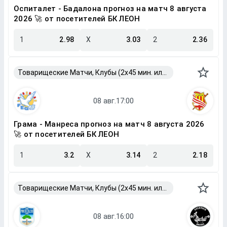
Оспиталет - Бадалона прогноз на матч 8 августа
2026 🚀 от посетителей БК ЛЕОН
1
2.98
X
3.03
2
2.36
Товарищеские Матчи, Клубы (2x45 мин. или 2x40 мин.)
Грама - Манреса прогноз на матч 8 августа 2026
🚀 от посетителей БК ЛЕОН
1
3.2
X
3.14
2
2.18
Товарищеские Матчи, Клубы (2x45 мин. или 2x40 мин.)