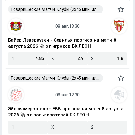
Товарищеские Матчи, Клубы (2x45 мин. или 2x40 мин.)
Байер Леверкузен - Севилья прогноз на матч 8
августа 2026 🚀 от игроков БК ЛЕОН
1
4.85
X
2.9
2
1.8
Товарищеские Матчи, Клубы (2x45 мин. или 2x40 мин.)
Эйсселмервогелс - ЕВВ прогноз на матч 8 августа
2026 🚀 от пользователей БК ЛЕОН
1
X
2