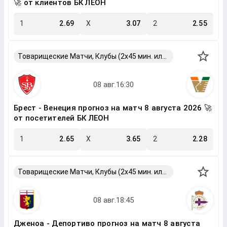
🚀 от клиентов БК ЛЕОН
1
2.69
X
3.07
2
2.55
Товарищеские Матчи, Клубы (2x45 мин. или 2x40 мин.)
Брест - Венеция прогноз на матч 8 августа 2026 🚀
от посетителей БК ЛЕОН
1
2.65
X
3.65
2
2.28
Товарищеские Матчи, Клубы (2x45 мин. или 2x40 мин.)
Дженоа - Депортиво прогноз на матч 8 августа