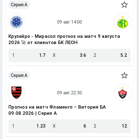
Серия A
Крузейро - Мирасол прогноз на матч 9 августа
2026 🚀 от клиентов БК ЛЕОН
1
1.7
X
3.6
2
5.2
Серия A
Прогноз на матч Фламенго – Витория БА
09.08.2026 | Серия A
1
1.23
X
6
2
12