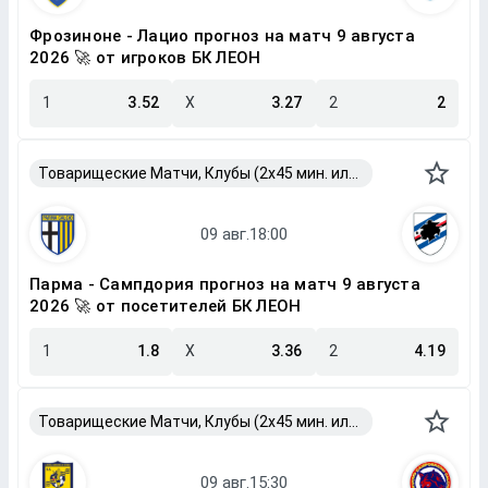
Фрозиноне - Лацио прогноз на матч 9 августа
2026 🚀 от игроков БК ЛЕОН
1
3.52
X
3.27
2
2
Товарищеские Матчи, Клубы (2x45 мин. или 2x40 мин.)
Парма - Сампдория прогноз на матч 9 августа
2026 🚀 от посетителей БК ЛЕОН
1
1.8
X
3.36
2
4.19
Товарищеские Матчи, Клубы (2x45 мин. или 2x40 мин.)