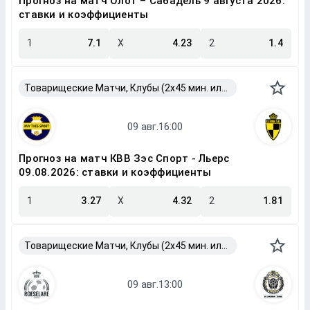
Прогноз на матч Олот – Сабадель 9 августа 2026:
ставки и коэффициенты
1
7.1
X
4.23
2
1.4
Товарищеские Матчи, Клубы (2x45 мин. или 2x40 мин.)
Прогноз на матч КВВ Зэс Спорт - Льерс
09.08.2026: ставки и коэффициенты
1
3.27
X
4.32
2
1.81
Товарищеские Матчи, Клубы (2x45 мин. или 2x40 мин.)