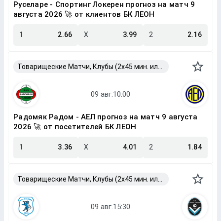
Руселаре - Спортинг Локерен прогноз на матч 9
августа 2026 🚀 от клиентов БК ЛЕОН
1
2.66
X
3.99
2
2.16
Товарищеские Матчи, Клубы (2x45 мин. или 2x40 мин.)
Радомяк Радом - АЕЛ прогноз на матч 9 августа
2026 🚀 от посетителей БК ЛЕОН
1
3.36
X
4.01
2
1.84
Товарищеские Матчи, Клубы (2x45 мин. или 2x40 мин.)