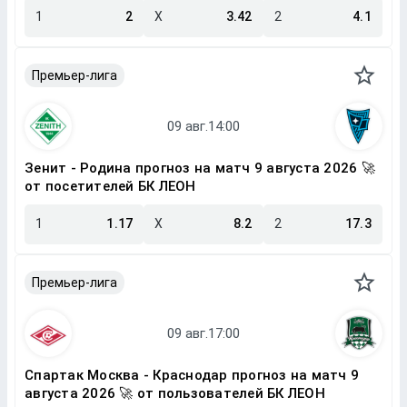
1
2
X
3.42
2
4.1
Премьер-лига
Зенит - Родина прогноз на матч 9 августа 2026 🚀
от посетителей БК ЛЕОН
1
1.17
X
8.2
2
17.3
Премьер-лига
Спартак Москва - Краснодар прогноз на матч 9
августа 2026 🚀 от пользователей БК ЛЕОН