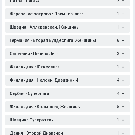
Литва • Лига A
2
Фарерские острова • Премьер-лига
1
Швеция • Аллсвенскан, Женщины
1
Германия • Вторая Бундеслига, Женщины
6
Словения • Первая Лига
3
Финляндия • Юккеслига
1
Финляндия • Нелоен, Дивизион 4
4
Сербия • Суперлига
4
Финляндия • Колмонен, Женщины
5
Швеция • Суперэттан
1
Дания • Второй Дивизион
1