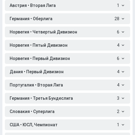
Австрия • Вторая Лига
1
Германия • Оберлига
28
Норвегия • Четвертый Дивизион
6
Норвегия • Пятый Дивизион
4
Норвегия • Первый Дивизион
6
Дания • Первый Дивизион
4
Португалия • Вторая Лига
4
Германия • Третья Бундеслига
3
Словакия • Суперлига
2
США • ЮСЛ, Чемпионат
1