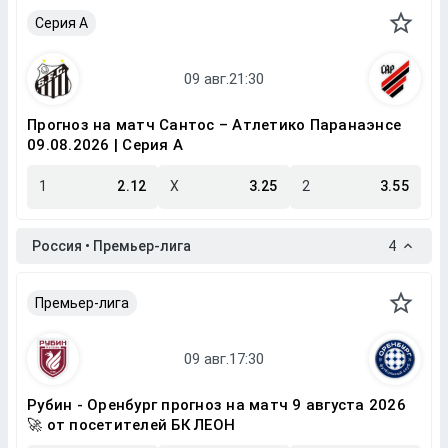
Серия A
Прогноз на матч Сантос – Атлетико Паранаэнсе
09.08.2026 | Серия A
1
2.12
X
3.25
2
3.55
Россия • Премьер-лига
4
Премьер-лига
Рубин - Оренбург прогноз на матч 9 августа 2026
🚀 от посетителей БК ЛЕОН