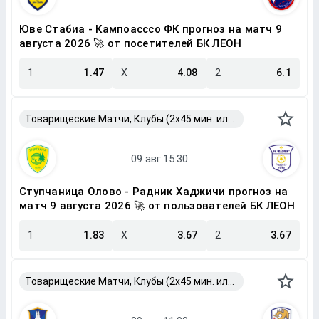
Юве Стабиа - Кампоасссо ФК прогноз на матч 9
августа 2026 🚀 от посетителей БК ЛЕОН
1
1.47
X
4.08
2
6.1
Товарищеские Матчи, Клубы (2x45 мин. или 2x40 мин.)
Ступчаница Олово - Радник Хаджичи прогноз на
матч 9 августа 2026 🚀 от пользователей БК ЛЕОН
1
1.83
X
3.67
2
3.67
Товарищеские Матчи, Клубы (2x45 мин. или 2x40 мин.)