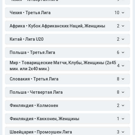
Чехия • Третья Лига
10
Африка • Кубок Африканских Наций, Женщины
2
Китай • Лига U20
2
Польша • Третья Лига
6
Мир • Товарищеские Матчи, Клубы, Женщины (2x45
4
мин. или 2x40 мин.)
Словакия • Третья Лига
8
Польша • Четвертая Лига
8
Финляндия • Колмонен
2
Финляндия • Какконен, Женщины
1
Швейцария • Промоушен Лига
3