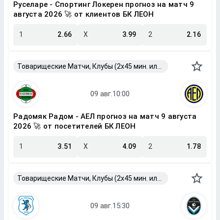
Руселаре - Спортинг Локерен прогноз на матч 9
августа 2026 🚀 от клиентов БК ЛЕОН
1
2.66
X
3.99
2
2.16
Товарищеские Матчи, Клубы (2x45 мин. или 2x40 мин.)
Радомяк Радом - АЕЛ прогноз на матч 9 августа
2026 🚀 от посетителей БК ЛЕОН
1
3.51
X
4.09
2
1.78
Товарищеские Матчи, Клубы (2x45 мин. или 2x40 мин.)