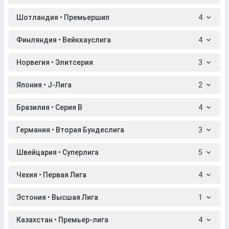
Шотландия • Премьершип
4
Финляндия • Вейккауслига
4
Норвегия • Элитсерия
3
Япония • J-Лига
2
Бразилия • Серия B
4
Германия • Вторая Бундеслига
3
Швейцария • Суперлига
5
Чехия • Первая Лига
4
Эстония • Высшая Лига
1
Казахстан • Премьер-лига
4