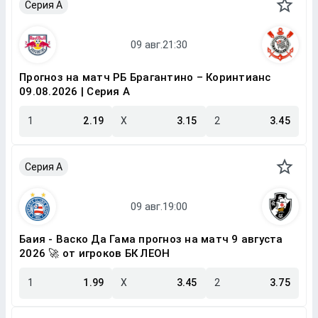
Серия A
Прогноз на матч РБ Брагантино – Коринтианс
09.08.2026 | Серия A
1
2.19
X
3.15
2
3.45
Серия A
Баия - Васко Да Гама прогноз на матч 9 августа
2026 🚀 от игроков БК ЛЕОН
1
1.99
X
3.45
2
3.75