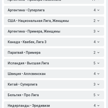
Аргентина • Суперлига
4
США • Национальная Лига, Женщины
2
Аргентина • Примера, Женщины
3
Канада • Квебек, Лига 3
4
Парагвай • Примера
2
Исландия • Высшая Лига
5
Швеция • Аллсвенскан
4
Китай • Суперлига
3
Бельгия • Про Лига
5
Нидерланды • Эредивизи
4