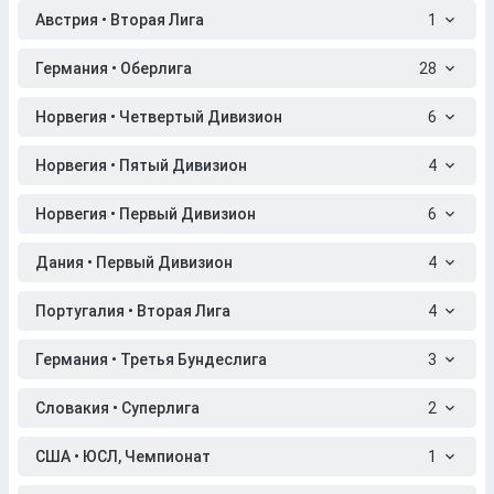
Австрия • Вторая Лига
1
Германия • Оберлига
28
Норвегия • Четвертый Дивизион
6
Норвегия • Пятый Дивизион
4
Норвегия • Первый Дивизион
6
Дания • Первый Дивизион
4
Португалия • Вторая Лига
4
Германия • Третья Бундеслига
3
Словакия • Суперлига
2
США • ЮСЛ, Чемпионат
1