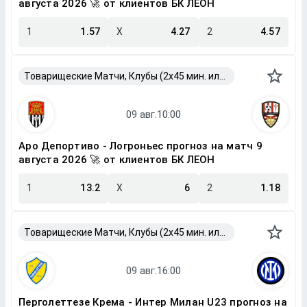
августа 2026 🚀 от клиентов БК ЛЕОН
1
1.57
X
4.27
2
4.57
Товарищеские Матчи, Клубы (2x45 мин. или 2x40 мин.)
Аро Депортиво - Логроньес прогноз на матч 9
августа 2026 🚀 от клиентов БК ЛЕОН
1
13.2
X
6
2
1.18
Товарищеские Матчи, Клубы (2x45 мин. или 2x40 мин.)
Перголеттезе Крема - Интер Милан U23 прогноз на