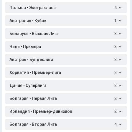
Польша • Экстракласа
4
Австралия • Кубок
1
Беларусь • Высшая Лига
3
Чили • Примера
3
Австрия • Бундеслига
3
Хорватия • Премьер-лига
2
Дания • Суперлига
2
Болгария • Первая Лига
2
Ирландия • Премьер-дивизион
2
Болгария • Вторая Лига
4