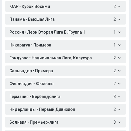
ЮАР • Кубок Восьми
2
Панама • Высшая Лига
2
Россия • Леон Вторая Лига Б, Группа 1
1
Никарагуа • Примера
1
Гондурас • Национальная Лига, Клаусура
2
Сальвадор • Примера
2
Финляндия • Юккенен
2
Германия • Вербандслига
3
Нидерланды • Первый Дивизион
2
Боливия • Премьер-лига
3