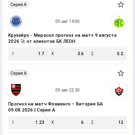
Серия A
Крузейро - Мирасол прогноз на матч 9 августа
2026 🚀 от клиентов БК ЛЕОН
1
1.7
X
3.6
2
5.2
Серия A
Прогноз на матч Фламенго – Витория БА
09.08.2026 | Серия A
1
1.23
X
6
2
12