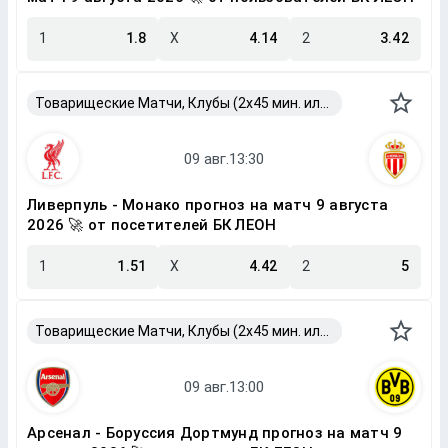
1
1.8
X
4.14
2
3.42
Товарищеские Матчи, Клубы (2x45 мин. или 2x40 мин.)
Ливерпуль - Монако прогноз на матч 9 августа
2026 🚀 от посетителей БК ЛЕОН
1
1.51
X
4.42
2
5
Товарищеские Матчи, Клубы (2x45 мин. или 2x40 мин.)
Арсенал - Боруссия Дортмунд прогноз на матч 9