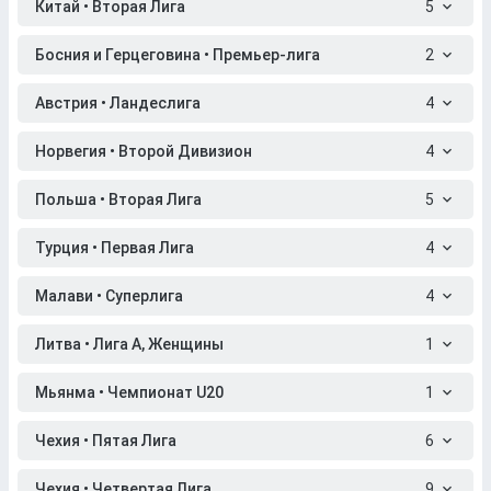
Китай • Вторая Лига
5
Босния и Герцеговина • Премьер-лига
2
Австрия • Ландеслига
4
Норвегия • Второй Дивизион
4
Польша • Вторая Лига
5
Турция • Первая Лига
4
Малави • Суперлига
4
Литва • Лига A, Женщины
1
Мьянма • Чемпионат U20
1
Чехия • Пятая Лига
6
Чехия • Четвертая Лига
9