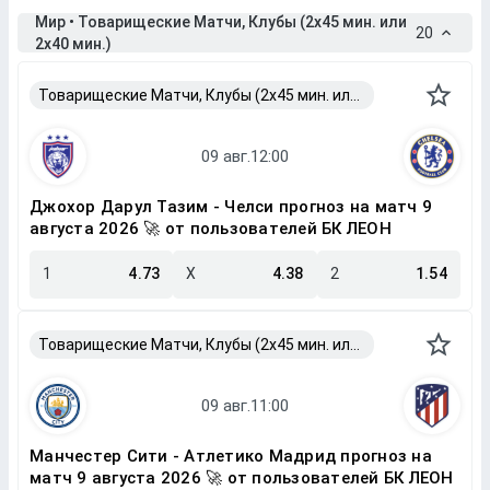
Мир • Товарищеские Матчи, Клубы (2x45 мин. или
20
2x40 мин.)
Товарищеские Матчи, Клубы (2x45 мин. или 2x40 мин.)
Джохор Дарул Тазим - Челси прогноз на матч 9
августа 2026 🚀 от пользователей БК ЛЕОН
1
4.73
X
4.38
2
1.54
Товарищеские Матчи, Клубы (2x45 мин. или 2x40 мин.)
Манчестер Сити - Атлетико Мадрид прогноз на
матч 9 августа 2026 🚀 от пользователей БК ЛЕОН