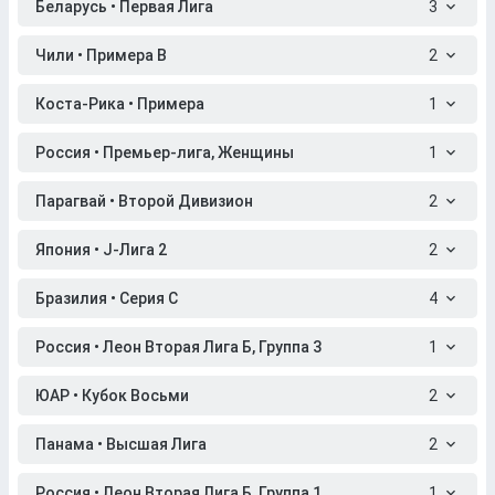
Беларусь • Первая Лига
3
Чили • Примера B
2
Коста-Рика • Примера
1
Россия • Премьер-лига, Женщины
1
Парагвай • Второй Дивизион
2
Япония • J-Лига 2
2
Бразилия • Серия C
4
Россия • Леон Вторая Лига Б, Группа 3
1
ЮАР • Кубок Восьми
2
Панама • Высшая Лига
2
Россия • Леон Вторая Лига Б, Группа 1
1