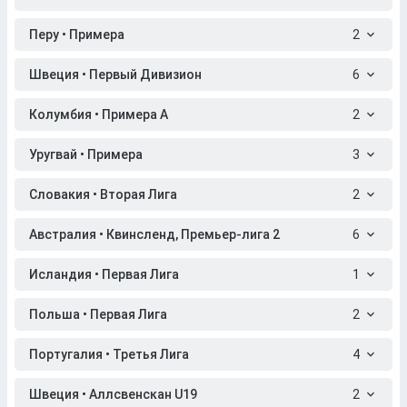
Перу • Примера
2
Швеция • Первый Дивизион
6
Колумбия • Примера A
2
Уругвай • Примера
3
Словакия • Вторая Лига
2
Австралия • Квинсленд, Премьер-лига 2
6
Исландия • Первая Лига
1
Польша • Первая Лига
2
Португалия • Третья Лига
4
Швеция • Аллсвенскан U19
2