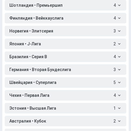
Шотландия • Премьершип
4
Финляндия • Вейккауслига
4
Норвегия • Элитсерия
3
Япония • J-Лига
2
Бразилия • Серия B
4
Германия • Вторая Бундеслига
3
Швейцария • Суперлига
5
Чехия • Первая Лига
4
Эстония • Высшая Лига
1
Австралия • Кубок
2