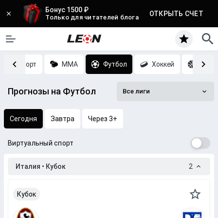
Бонус 1500 ₽
ОТКРЫТЬ СЧЕТ
Только для читателей блога
Киберспорт
MMA
Футбол
Хоккей
Баск
Прогнозы на Футбол
Все лиги
Сегодня
Завтра
Через 3+
Виртуальный спорт
Италия • Кубок
2
Кубок