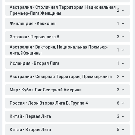
Австралия • Столичная Территория, Национальная
2
Премьер-Лига Женщины
Финляндия • Какконен
1
Эстония • Первая лига В
3
Австралия • Виктория, Национальная Премьер-
1
лига, Женщины
Исландия • Вторая Лига
1
Австралия • Северная Территория, Премьер-лига
2
Мир • Кубок Лиг Северной Америки
3
Россия • Леон Вторая Лига Б, Группа 4
6
Китай • Первая Лига
3
Китай • Вторая Лига
5