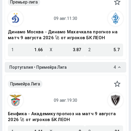
Премьер-лига
Динамо Москва - Динамо Махачкала прогноз на
матч 9 августа 2026 🚀 от игроков БК ЛЕОН
1
1.66
X
3.87
2
5.7
Португалия • Примейра Лига
4
Примейра Лига
Бенфика - Академику прогноз на матч 9 августа
2026 🚀 от игроков БК ЛЕОН