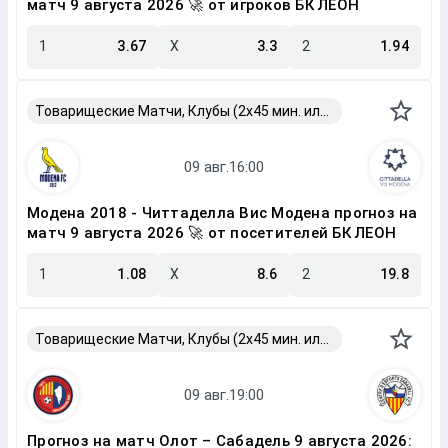
матч 9 августа 2026 🚀 от игроков БК ЛЕОН
1
3.67
X
3.3
2
1.94
Товарищеские Матчи, Клубы (2x45 мин. или 2x40 мин.)
Модена 2018 - Читтаделла Вис Модена прогноз на
матч 9 августа 2026 🚀 от посетителей БК ЛЕОН
1
1.08
X
8.6
2
19.8
Товарищеские Матчи, Клубы (2x45 мин. или 2x40 мин.)
Прогноз на матч Олот – Сабадель 9 августа 2026: