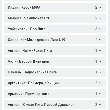
Индия • Кубок МФА
2
Мьянма • Чемпионат U20
2
Узбекистан • Про Лига
3
Словения • Молодежная Лига U19
4
Англия • Истмийская Лига
1
Чили • Второй Дивизион
1
Панама • Национальная лига
1
Аргентина • Примера, Женщины
2
Армения • Премьер-лига
1
Англия • Южная Лига, Первый Дивизион
2