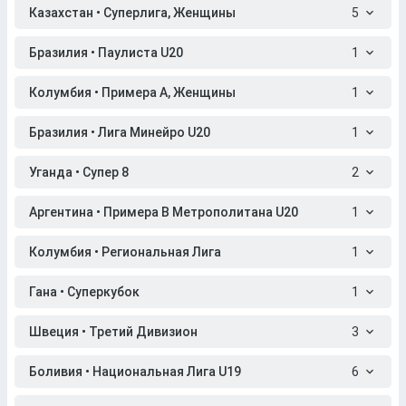
Казахстан • Суперлига, Женщины
5
Бразилия • Паулиста U20
1
Колумбия • Примера A, Женщины
1
Бразилия • Лига Минейро U20
1
Уганда • Супер 8
2
Аргентина • Примера B Метрополитана U20
1
Колумбия • Региональная Лига
1
Гана • Суперкубок
1
Швеция • Третий Дивизион
3
Боливия • Национальная Лига U19
6