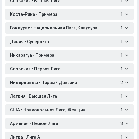
Словакия • Вторая Лига
1
Коста-Рика • Примера
1
Гондурас • Национальная Лига, Клаусура
1
Дания • Суперлига
1
Никарагуа • Примера
1
Словения • Первая Лига
1
Нидерланды • Первый Дивизион
2
Латвия • Высшая Лига
1
США • Национальная Лига, Женщины
1
Армения • Первая Лига
3
Литва • Лига A
1