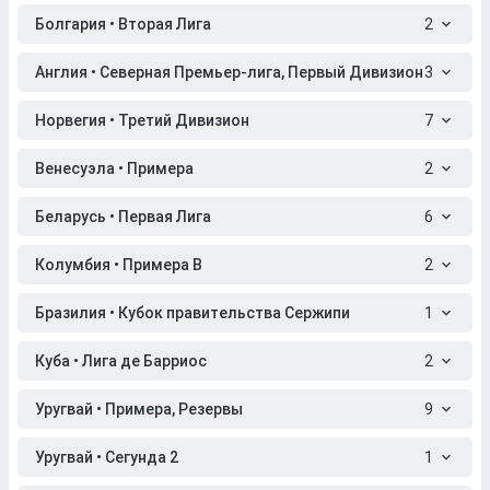
Болгария • Вторая Лига
2
Англия • Северная Премьер-лига, Первый Дивизион
3
Норвегия • Третий Дивизион
7
Венесуэла • Примера
2
Беларусь • Первая Лига
6
Колумбия • Примера B
2
Бразилия • Кубок правительства Сержипи
1
Куба • Лига де Барриос
2
Уругвай • Примера, Резервы
9
Уругвай • Сегунда 2
1