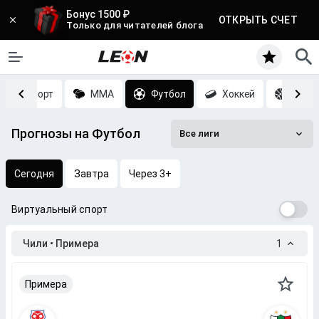
Бонус 1500 ₽
ОТКРЫТЬ СЧЕТ
Только для читателей блога
Киберспорт
MMA
Футбол
Хоккей
Баск
Прогнозы на Футбол
Все лиги
Сегодня
Завтра
Через 3+
Виртуальный спорт
Чили • Примера
1
Примера