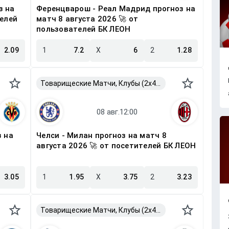
з на
Ференцварош - Реал Мадрид прогноз на
телей
матч 8 августа 2026 🚀 от
пользователей БК ЛЕОН
2.09
1
7.2
X
6
2
1.28
Товарищеские Матчи, Клубы (2x45 мин. или 2x40 мин.)
з на
Челси - Милан прогноз на матч 8
августа 2026 🚀 от посетителей БК ЛЕОН
3.05
1
1.95
X
3.75
2
3.23
Товарищеские Матчи, Клубы (2x45 мин. или 2x40 мин.)