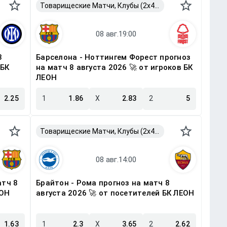
Товарищеские Матчи, Клубы (2x45 мин. или 2x40 мин.)
8
Барселона - Ноттингем Форест прогноз
 БК
на матч 8 августа 2026 🚀 от игроков БК
ЛЕОН
2.25
1
1.86
X
2.83
2
5
Товарищеские Матчи, Клубы (2x45 мин. или 2x40 мин.)
атч 8
Брайтон - Рома прогноз на матч 8
ЕОН
августа 2026 🚀 от посетителей БК ЛЕОН
1.63
1
2.3
X
3.65
2
2.62