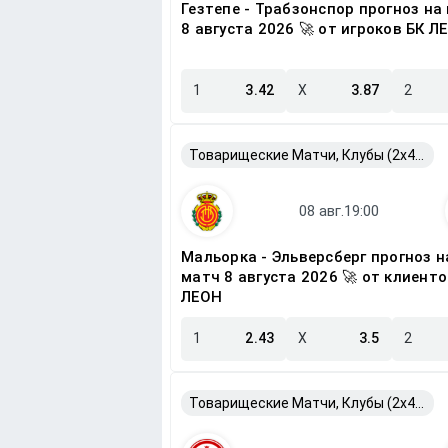
Гезтепе - Трабзонспор прогноз на
8 августа 2026 🚀 от игроков БК Л
1
3.42
X
3.87
2
Товарищеские Матчи, Клубы (2x45 мин. или 2x40 мин.)
Мальорка - Эльверсберг прогноз н
матч 8 августа 2026 🚀 от клиенто
ЛЕОН
1
2.43
X
3.5
2
Товарищеские Матчи, Клубы (2x45 мин. или 2x40 мин.)