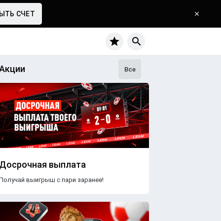
ЫТЬ СЧЕТ
Акции
CS2
DOTA 2
Волейбол
Все
Досрочная выплата
Получай выигрыш с пари заранее!