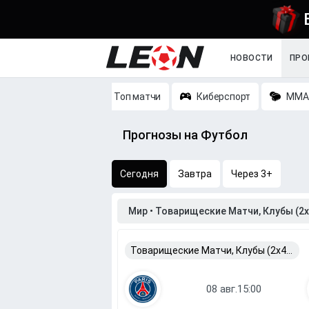
НОВОСТИ
ПРО
Топ матчи
Киберспорт
MMA
Прогнозы на Футбол
Сегодня
Завтра
Через 3+
Мир • Товарищеские Матчи, Клубы (2x4
Товарищеские Матчи, Клубы (2x45 мин. или 2x40 мин.)