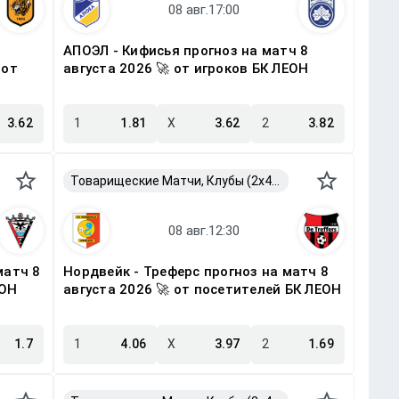
АПОЭЛ - Кифисья прогноз на матч 8
 от
августа 2026 🚀 от игроков БК ЛЕОН
3.62
1
1.81
X
3.62
2
3.82
Товарищеские Матчи, Клубы (2x45 мин. или 2x40 мин.)
матч 8
Нордвейк - Треферс прогноз на матч 8
ЕОН
августа 2026 🚀 от посетителей БК ЛЕОН
1.7
1
4.06
X
3.97
2
1.69