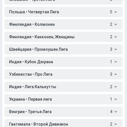
Польша • Четвертая Лига
5
Финляндия • Колмонен
2
Финляндия • Какконен, Женщины
2
Швейцария • Промоушен Лига
3
Индия • Кубок Дюрана
1
Узбекистан • Про Лига
3
Индия • Лига Калькутты
2
Украина • Первая лига
1
Венгрия • Третья Лига
4
Гватемала • Второй Дивизион
2