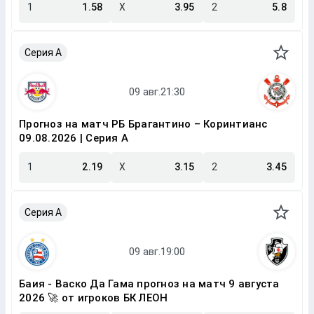
1
1.58
X
3.95
2
5.8
Серия A
Прогноз на матч РБ Брагантино – Коринтианс
09.08.2026 | Серия A
1
2.19
X
3.15
2
3.45
Серия A
Баия - Васко Да Гама прогноз на матч 9 августа
2026 🚀 от игроков БК ЛЕОН