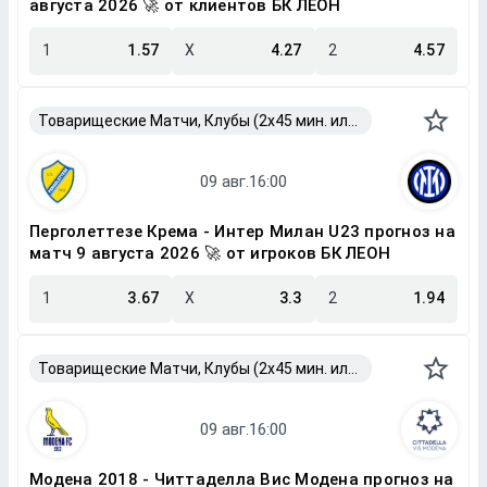
августа 2026 🚀 от клиентов БК ЛЕОН
1
1.57
X
4.27
2
4.57
Товарищеские Матчи, Клубы (2x45 мин. или 2x40 мин.)
Перголеттезе Крема - Интер Милан U23 прогноз на
матч 9 августа 2026 🚀 от игроков БК ЛЕОН
1
3.67
X
3.3
2
1.94
Товарищеские Матчи, Клубы (2x45 мин. или 2x40 мин.)
Модена 2018 - Читтаделла Вис Модена прогноз на