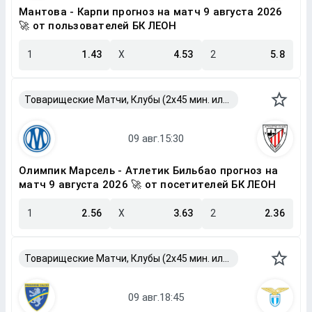
Мантова - Карпи прогноз на матч 9 августа 2026
🚀 от пользователей БК ЛЕОН
1
1.43
X
4.53
2
5.8
Товарищеские Матчи, Клубы (2x45 мин. или 2x40 мин.)
Олимпик Марсель - Атлетик Бильбао прогноз на
матч 9 августа 2026 🚀 от посетителей БК ЛЕОН
1
2.56
X
3.63
2
2.36
Товарищеские Матчи, Клубы (2x45 мин. или 2x40 мин.)