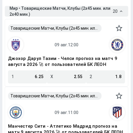
Мир • Товарищеские Матчи, Клубы (2x45 мин. или
20
2x40 мин.)
Товарищеские Матчи, Клубы (2x45 мин. или 2x40 мин.)
Джохор Дарул Тазим - Челси прогноз на матч 9
августа 2026 🚀 от пользователей БК ЛЕОН
1
6.25
X
2.55
2
1.8
Товарищеские Матчи, Клубы (2x45 мин. или 2x40 мин.)
Манчестер Сити - Атлетико Мадрид прогноз на
матч 9 августа 2026 🚀 от пользователей БК ЛЕОН