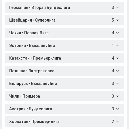
Германия • Вторая Бундеслига
3
Швейцария • Суперлига
5
Чехия • Первая Лига
4
Эстония • Высшая Лига
1
Казахстан • Премьер-лига
4
Польша • Экстракласа
4
Беларусь • Высшая Лига
3
Чили • Примера
3
Австрия • Бундеслига
3
Хорватия • Премьер-лига
2