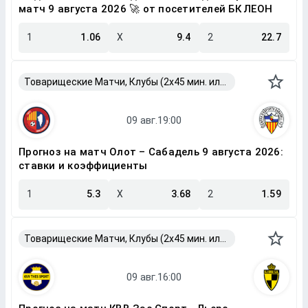
матч 9 августа 2026 🚀 от посетителей БК ЛЕОН
1
1.06
X
9.4
2
22.7
Товарищеские Матчи, Клубы (2x45 мин. или 2x40 мин.)
Прогноз на матч Олот – Сабадель 9 августа 2026:
ставки и коэффициенты
1
5.3
X
3.68
2
1.59
Товарищеские Матчи, Клубы (2x45 мин. или 2x40 мин.)