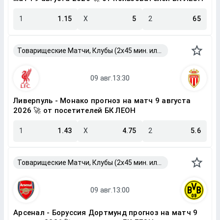
1
1.15
X
5
2
65
Товарищеские Матчи, Клубы (2x45 мин. или 2x40 мин.)
Ливерпуль - Монако прогноз на матч 9 августа
2026 🚀 от посетителей БК ЛЕОН
1
1.43
X
4.75
2
5.6
Товарищеские Матчи, Клубы (2x45 мин. или 2x40 мин.)
Арсенал - Боруссия Дортмунд прогноз на матч 9