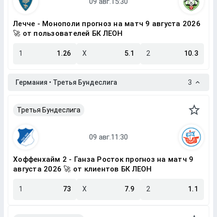
Лечче - Монополи прогноз на матч 9 августа 2026
🚀 от пользователей БК ЛЕОН
1
1.26
X
5.1
2
10.3
Германия • Третья Бундеслига
3
Третья Бундеслига
Хоффенхайм 2 - Ганза Росток прогноз на матч 9
августа 2026 🚀 от клиентов БК ЛЕОН
1
73
X
7.9
2
1.1