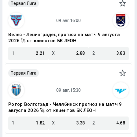
Первая Лига
Велес - Ленинградец прогноз на матч 9 августа
2026 🚀 от клиентов БК ЛЕОН
1
2.21
X
2.88
2
3.83
Первая Лига
Ротор Волгоград - Челябинск прогноз на матч 9
августа 2026 🚀 от клиентов БК ЛЕОН
1
1.82
X
3.38
2
4.68