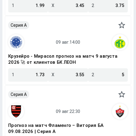
1
1.99
X
3.45
2
3.75
Серия A
Крузейро - Мирасол прогноз на матч 9 августа
2026 🚀 от клиентов БК ЛЕОН
1
1.73
X
3.55
2
5
Серия A
Прогноз на матч Фламенго – Витория БА
09.08.2026 | Серия A