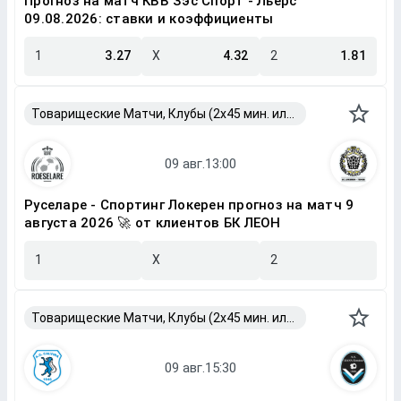
Прогноз на матч КВВ Зэс Спорт - Льерс
09.08.2026: ставки и коэффициенты
1
3.27
X
4.32
2
1.81
Товарищеские Матчи, Клубы (2x45 мин. или 2x40 мин.)
Руселаре - Спортинг Локерен прогноз на матч 9
августа 2026 🚀 от клиентов БК ЛЕОН
1
X
2
Товарищеские Матчи, Клубы (2x45 мин. или 2x40 мин.)