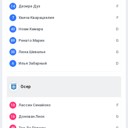
Дезире Дуэ
F
14
Хвича Кварацхелия
F
7
Ноам Камара
D
43
Ренато Марин
G
89
Люка Шевалье
G
30
Илья Забарный
D
6
Осер
Лассин Синайоко
F
10
Донован Леон
G
16
Тео Де Персин
G