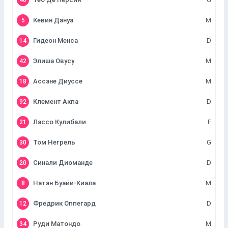
40
Кевин Дануа
M
5
Гидеон Менса
D
14
Элиша Овусу
M
42
Ассане Диуссе
M
18
Клемент Акпа
D
92
Лассо Кулибали
F
21
Том Негрель
G
30
Синали Диоманде
D
20
Натан Буайи-Киала
M
8
Фредрик Оппегард
D
12
Руди Матондо
M
34