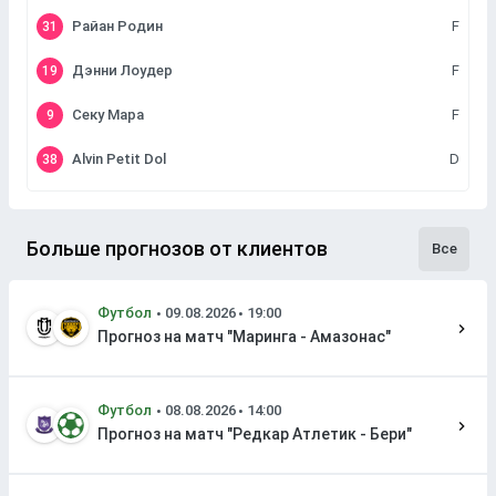
Райан Родин
F
31
Дэнни Лоудер
F
19
Секу Мара
F
9
Alvin Petit Dol
D
38
Больше прогнозов от клиентов
Все
Футбол
Прогноз на матч "Маринга - Амазонас"
Футбол
Прогноз на матч "Редкар Атлетик - Бери"