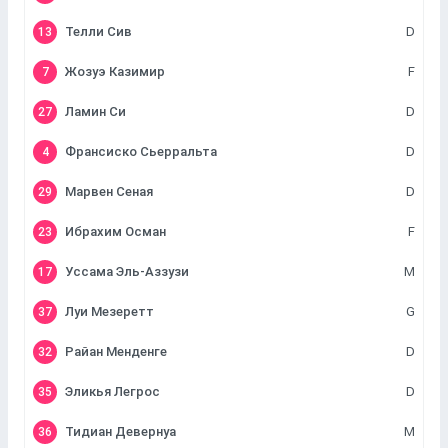
Телли Сив
D
13
Жозуэ Казимир
F
7
Ламин Си
D
27
Франсиско Сьерральта
D
4
Марвен Сеная
D
29
Ибрахим Осман
F
23
Уссама Эль-Аззузи
M
17
Луи Мезеретт
G
37
Райан Менденге
D
32
Эликья Легрос
D
35
Тидиан Девернуа
M
36