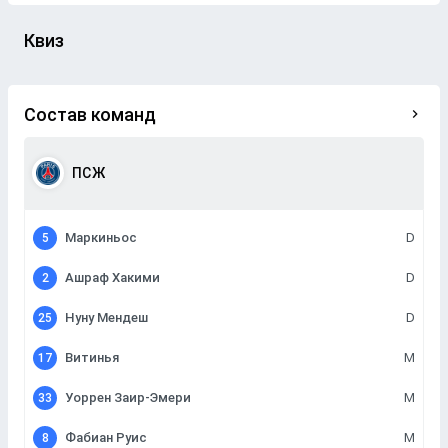
Квиз
Состав команд
ПСЖ
Маркиньос
D
5
Ашраф Хакими
D
2
Нуну Мендеш
D
25
Витинья
M
17
Уоррен Заир-Эмери
M
33
Фабиан Руис
M
8