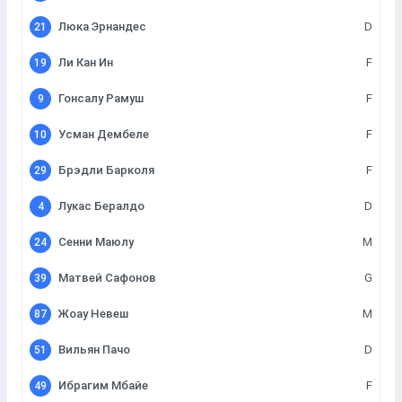
Люка Эрнандес
D
21
Ли Кан Ин
F
19
Гонсалу Рамуш
F
9
Усман Дембеле
F
10
Брэдли Барколя
F
29
Лукас Бералдо
D
4
Сенни Маюлу
M
24
Матвей Сафонов
G
39
Жоау Невеш
M
87
Вильян Пачо
D
51
Ибрагим Мбайе
F
49