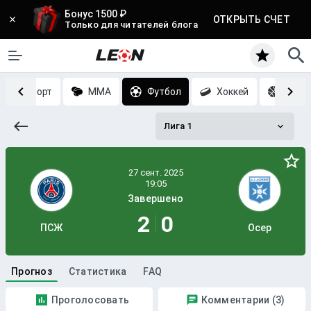
Бонус 1500 ₽
ОТКРЫТЬ СЧЕТ
Только для читателей блога
Киберспорт
MMA
Футбол
Хоккей
Баск
Лига 1
Завершено
2
0
ПСЖ
Осер
Прогноз
Статистика
FAQ
Проголосовать
Комментарии (3)