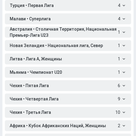
Турция • Первая Лига
4
Малави • Суперлига
4
Австралия • Столичная Территория, Национальная
1
Премьер-Лига U23
Новая Зеландия • Национальная лига, Север
1
Литва • Лига A, Женщины
1
Мьянма • Чемпионат U20
1
Чехия • Пятая Лига
6
Чехия • Четвертая Лига
9
Чехия • Третья Лига
10
Африка • Кубок Африканских Наций, Женщины
2