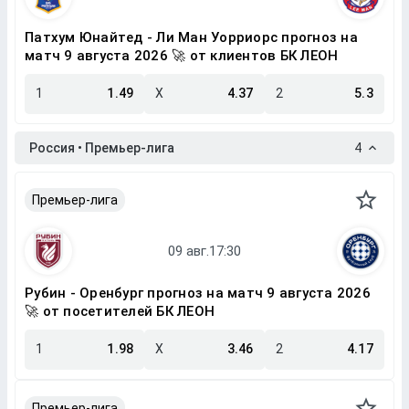
Патхум Юнайтед - Ли Ман Уорриорс прогноз на
матч 9 августа 2026 🚀 от клиентов БК ЛЕОН
1
1.49
X
4.37
2
5.3
Россия • Премьер-лига
4
Премьер-лига
Рубин - Оренбург прогноз на матч 9 августа 2026
🚀 от посетителей БК ЛЕОН
1
1.98
X
3.46
2
4.17
Премьер-лига