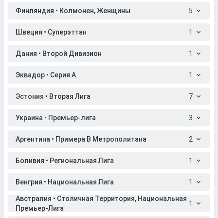
Финляндия • Колмонен, Женщины
5
Швеция • Суперэттан
1
Дания • Второй Дивизион
1
Эквадор • Серия A
1
Эстония • Вторая Лига
7
Украина • Премьер-лига
3
Аргентина • Примера B Метрополитана
2
Боливия • Региональная Лига
1
Венгрия • Национальная Лига
1
Австралия • Столичная Территория, Национальная
1
Премьер-Лига