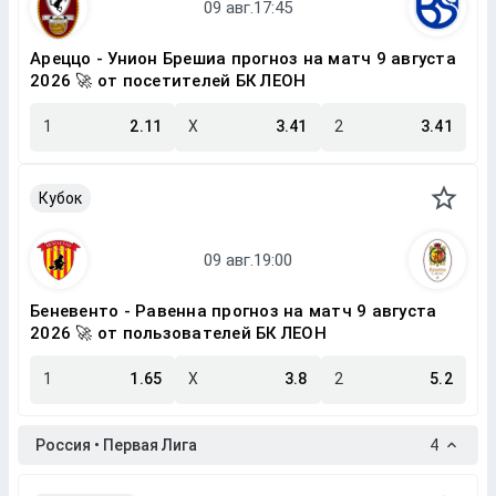
Ареццо - Унион Брешиа прогноз на матч 9 августа
2026 🚀 от посетителей БК ЛЕОН
1
2.11
X
3.41
2
3.41
Кубок
Беневенто - Равенна прогноз на матч 9 августа
2026 🚀 от пользователей БК ЛЕОН
1
1.65
X
3.8
2
5.2
Россия • Первая Лига
4