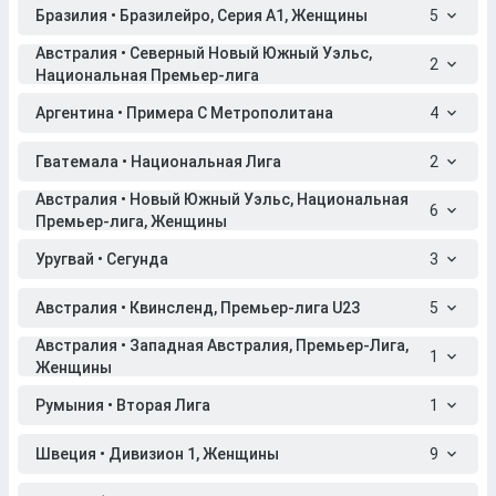
Бразилия • Бразилейро, Серия A1, Женщины
5
Австралия • Северный Новый Южный Уэльс,
2
Национальная Премьер-лига
Аргентина • Примера C Метрополитана
4
Гватемала • Национальная Лига
2
Австралия • Новый Южный Уэльс, Национальная
6
Премьер-лига, Женщины
Уругвай • Сегунда
3
Австралия • Квинсленд, Премьер-лига U23
5
Австралия • Западная Австралия, Премьер-Лига,
1
Женщины
Румыния • Вторая Лига
1
Швеция • Дивизион 1, Женщины
9