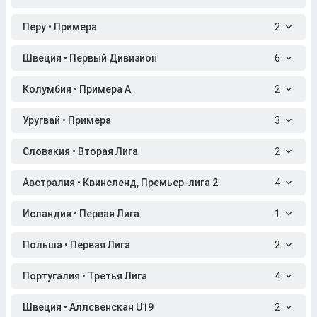
Перу • Примера
2
Швеция • Первый Дивизион
6
Колумбия • Примера A
2
Уругвай • Примера
3
Словакия • Вторая Лига
2
Австралия • Квинсленд, Премьер-лига 2
4
Исландия • Первая Лига
1
Польша • Первая Лига
2
Португалия • Третья Лига
4
Швеция • Аллсвенскан U19
2