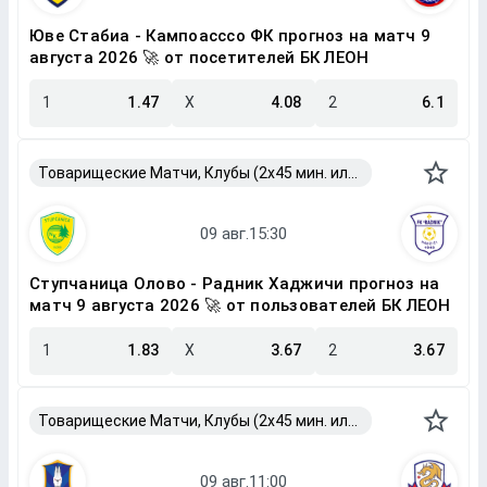
Юве Стабиа - Кампоасссо ФК прогноз на матч 9
августа 2026 🚀 от посетителей БК ЛЕОН
1
1.47
X
4.08
2
6.1
Товарищеские Матчи, Клубы (2x45 мин. или 2x40 мин.)
Ступчаница Олово - Радник Хаджичи прогноз на
матч 9 августа 2026 🚀 от пользователей БК ЛЕОН
1
1.83
X
3.67
2
3.67
Товарищеские Матчи, Клубы (2x45 мин. или 2x40 мин.)