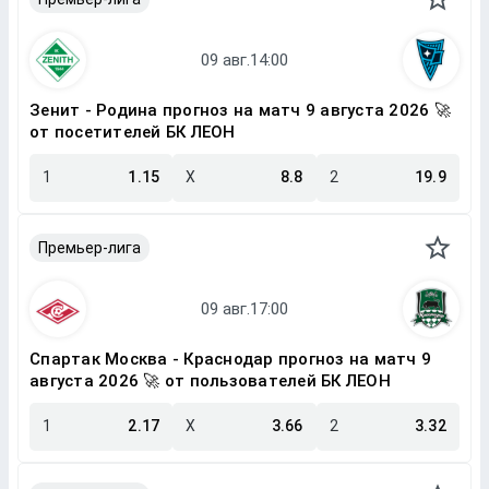
Зенит - Родина прогноз на матч 9 августа 2026 🚀
от посетителей БК ЛЕОН
1
1.15
X
8.8
2
19.9
Премьер-лига
Спартак Москва - Краснодар прогноз на матч 9
августа 2026 🚀 от пользователей БК ЛЕОН
1
2.17
X
3.66
2
3.32