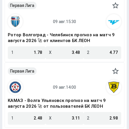
Первая Лига
Ротор Волгоград - Челябинск прогноз на матч 9
августа 2026 🚀 от клиентов БК ЛЕОН
1
1.78
X
3.48
2
4.77
Первая Лига
КАМАЗ - Волга Ульяновск прогноз на матч 9
августа 2026 🚀 от пользователей БК ЛЕОН
1
2.48
X
3.11
2
2.98