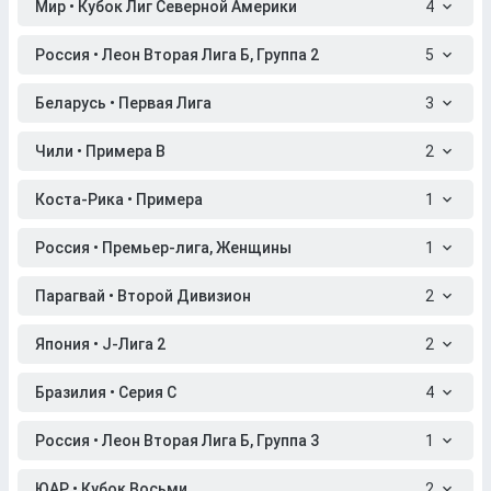
Мир • Кубок Лиг Северной Америки
4
Россия • Леон Вторая Лига Б, Группа 2
5
Беларусь • Первая Лига
3
Чили • Примера B
2
Коста-Рика • Примера
1
Россия • Премьер-лига, Женщины
1
Парагвай • Второй Дивизион
2
Япония • J-Лига 2
2
Бразилия • Серия C
4
Россия • Леон Вторая Лига Б, Группа 3
1
ЮАР • Кубок Восьми
2