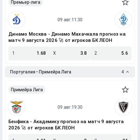
Премьер-лига
Динамо Москва - Динамо Махачкала прогноз на
матч 9 августа 2026 🚀 от игроков БК ЛЕОН
1
1.68
X
3.8
2
5.6
Португалия • Примейра Лига
4
Примейра Лига
Бенфика - Академику прогноз на матч 9 августа
2026 🚀 от игроков БК ЛЕОН