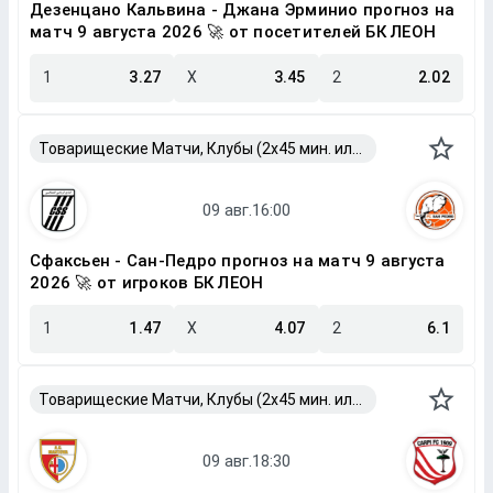
Дезенцано Кальвина - Джана Эрминио прогноз на
матч 9 августа 2026 🚀 от посетителей БК ЛЕОН
1
3.27
X
3.45
2
2.02
Товарищеские Матчи, Клубы (2x45 мин. или 2x40 мин.)
Сфаксьен - Сан-Педро прогноз на матч 9 августа
2026 🚀 от игроков БК ЛЕОН
1
1.47
X
4.07
2
6.1
Товарищеские Матчи, Клубы (2x45 мин. или 2x40 мин.)