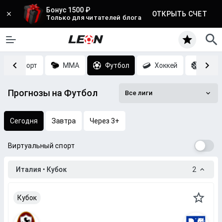
Бонус 1500 ₽
ОТКРЫТЬ СЧЕТ
Только для читателей блога
Киберспорт
MMA
Футбол
Хоккей
Баск
Прогнозы на Футбол
Все лиги
Сегодня
Завтра
Через 3+
Виртуальный спорт
Италия • Кубок
2
Кубок