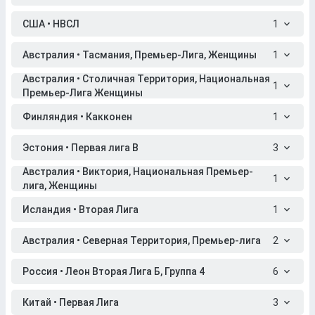
США • НВСЛ
1
Австралия • Тасмания, Премьер-Лига, Женщины
1
Австралия • Столичная Территория, Национальная
1
Премьер-Лига Женщины
Финляндия • Какконен
1
Эстония • Первая лига В
3
Австралия • Виктория, Национальная Премьер-
1
лига, Женщины
Исландия • Вторая Лига
1
Австралия • Северная Территория, Премьер-лига
2
Россия • Леон Вторая Лига Б, Группа 4
6
Китай • Первая Лига
3