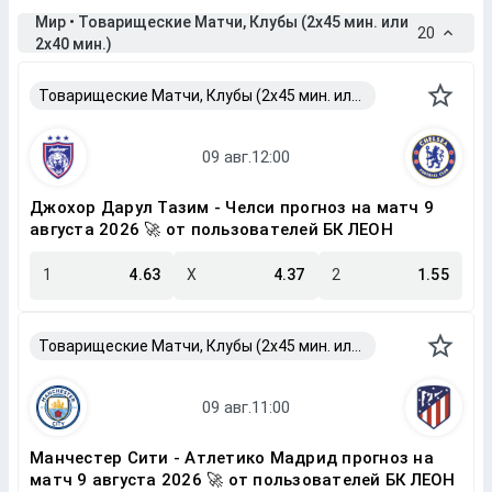
Мир • Товарищеские Матчи, Клубы (2x45 мин. или
20
2x40 мин.)
Товарищеские Матчи, Клубы (2x45 мин. или 2x40 мин.)
Джохор Дарул Тазим - Челси прогноз на матч 9
августа 2026 🚀 от пользователей БК ЛЕОН
1
4.63
X
4.37
2
1.55
Товарищеские Матчи, Клубы (2x45 мин. или 2x40 мин.)
Манчестер Сити - Атлетико Мадрид прогноз на
матч 9 августа 2026 🚀 от пользователей БК ЛЕОН