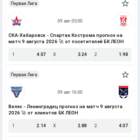
Первая Лига
СКА-Хабаровск - Спартак Кострома прогноз на
матч 9 августа 2026 🚀 от посетителей БК ЛЕОН
1
4.07
X
3.24
2
1.98
Первая Лига
Велес - Ленинградец прогноз на матч 9 августа
2026 🚀 от клиентов БК ЛЕОН
1
2.14
X
2.88
2
4.07