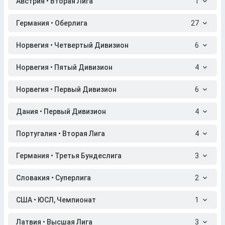
Австрия • Вторая Лига
1
Германия • Оберлига
27
Норвегия • Четвертый Дивизион
6
Норвегия • Пятый Дивизион
4
Норвегия • Первый Дивизион
6
Дания • Первый Дивизион
4
Португалия • Вторая Лига
4
Германия • Третья Бундеслига
3
Словакия • Суперлига
2
США • ЮСЛ, Чемпионат
1
Латвия • Высшая Лига
3