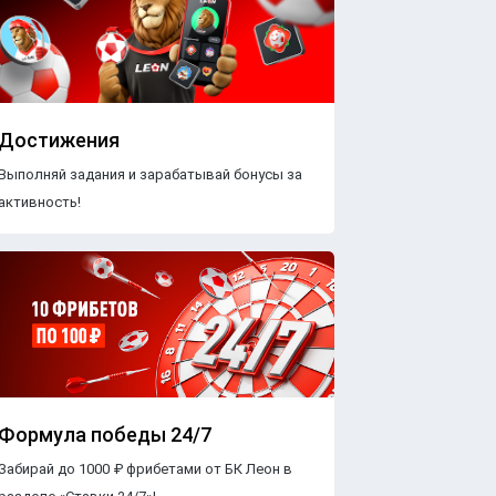
Достижения
Выполняй задания и зарабатывай бонусы за
активность!
Формула победы 24/7
Забирай до 1000 ₽ фрибетами от БК Леон в