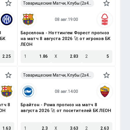
Товарищеские Матчи, Клубы (2x45 мин. или 2x40 мин.)
8
Барселона - Ноттингем Форест прогноз
 БК
на матч 8 августа 2026 🚀 от игроков БК
ЛЕОН
2.25
1
1.86
X
2.83
2
5
Товарищеские Матчи, Клубы (2x45 мин. или 2x40 мин.)
атч 8
Брайтон - Рома прогноз на матч 8
ЕОН
августа 2026 🚀 от посетителей БК ЛЕОН
1.63
1
2.3
X
3.63
2
2.63