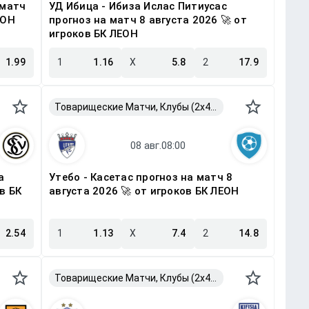
 матч
УД Ибица - Ибиза Ислас Питиусас
ЕОН
прогноз на матч 8 августа 2026 🚀 от
игроков БК ЛЕОН
1.99
1
1.16
X
5.8
2
17.9
Товарищеские Матчи, Клубы (2x45 мин. или 2x40 мин.)
а
Утебо - Касетас прогноз на матч 8
в БК
августа 2026 🚀 от игроков БК ЛЕОН
2.54
1
1.13
X
7.4
2
14.8
Товарищеские Матчи, Клубы (2x45 мин. или 2x40 мин.)