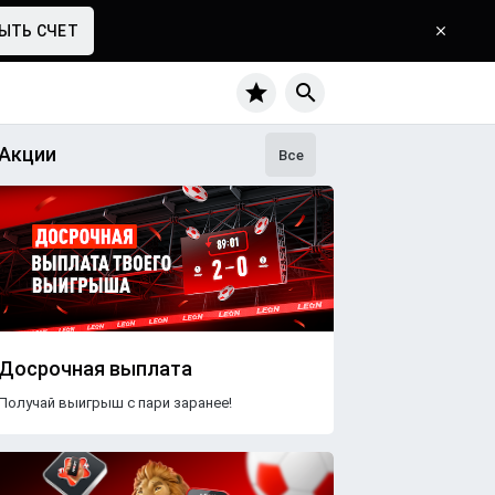
ЫТЬ СЧЕТ
Акции
CS2
DOTA 2
Волейбол
Все
Досрочная выплата
Получай выигрыш с пари заранее!