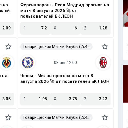
з на
Ференцварош - Реал Мадрид прогноз на
телей
матч 8 августа 2026 🚀 от
пользователей БК ЛЕОН
2.09
1
7.2
X
6
2
1.28
Товарищеские Матчи, Клубы (2x45 мин. или 2x40 мин.)
з на
Челси - Милан прогноз на матч 8
августа 2026 🚀 от посетителей БК ЛЕОН
3.05
1
1.95
X
3.75
2
3.23
Товарищеские Матчи, Клубы (2x45 мин. или 2x40 мин.)