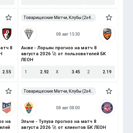
Товарищеские Матчи, Клубы (2x45 мин. или 2x40 мин.)
матч 8
Анже - Лорьян прогноз на матч 8
ОН
августа 2026 🚀 от пользователей БК
ЛЕОН
2.55
1
2.92
X
3.45
2
2.19
Товарищеские Матчи, Клубы (2x45 мин. или 2x40 мин.)
оз на
Эльче - Тулуза прогноз на матч 8
телей
августа 2026 🚀 от клиентов БК ЛЕОН