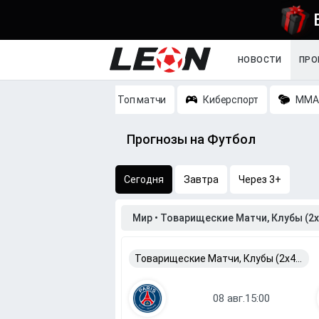
НОВОСТИ
ПРО
Топ матчи
Киберспорт
MMA
Прогнозы на Футбол
Сегодня
Завтра
Через 3+
Мир • Товарищеские Матчи, Клубы (2x4
Товарищеские Матчи, Клубы (2x45 мин. или 2x40 мин.)