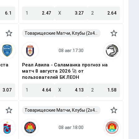
6.1
1
2.47
X
3.27
2
2.64
Товарищеские Матчи, Клубы (2x45 мин. или 2x40 мин.)
уста
Реал Авила - Саламанка прогноз на
Н
матч 8 августа 2026 🚀 от
пользователей БК ЛЕОН
3.07
1
4.64
X
4.13
2
1.58
Товарищеские Матчи, Клубы (2x45 мин. или 2x40 мин.)