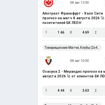
Айнтрахт Франкфурт - Халл Сити
прогноз на матч 8 августа 2026 🚀
посетителей БК ЛЕОН
1
1.66
X
4.69
2
Товарищеские Матчи, Клубы (2x45 мин. или 2x40 мин.)
Осасуна 2 - Мирандес прогноз на 
августа 2026 🚀 от клиентов БК Л
1
4.44
X
3.63
2