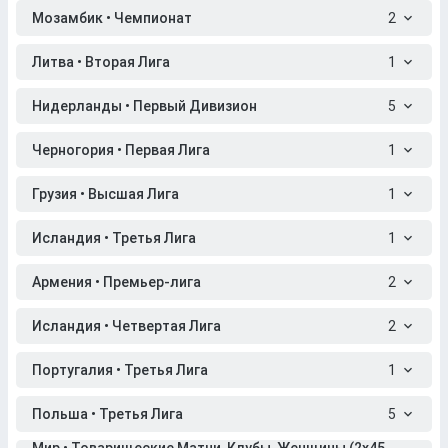
Мозамбик • Чемпионат
2
Литва • Вторая Лига
1
Нидерланды • Первый Дивизион
5
Черногория • Первая Лига
1
Грузия • Высшая Лига
1
Исландия • Третья Лига
1
Армения • Премьер-лига
2
Исландия • Четвертая Лига
2
Португалия • Третья Лига
1
Польша • Третья Лига
5