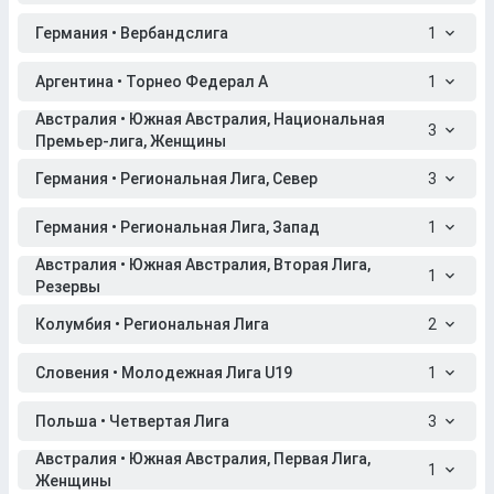
Германия • Вербандслига
1
Аргентина • Торнео Федерал A
1
Австралия • Южная Австралия, Национальная
3
Премьер-лига, Женщины
Германия • Региональная Лига, Север
3
Германия • Региональная Лига, Запад
1
Австралия • Южная Австралия, Вторая Лига,
1
Резервы
Колумбия • Региональная Лига
2
Словения • Молодежная Лига U19
1
Польша • Четвертая Лига
3
Австралия • Южная Австралия, Первая Лига,
1
Женщины