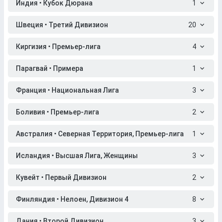
Индия • Кубок Дюрана
1
Швеция • Третий Дивизион
20
Киргизия • Премьер-лига
4
Парагвай • Примера
1
Франция • Национальная Лига
3
Боливия • Премьер-лига
2
Австралия • Северная Территория, Премьер-лига
1
Исландия • Высшая Лига, Женщины
3
Кувейт • Первый Дивизион
2
Финляндия • Нелоен, Дивизион 4
8
Дания • Второй Дивизион
3