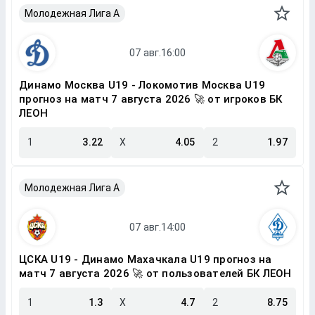
Молодежная Лига А
Динамо Москва U19 - Локомотив Москва U19
прогноз на матч 7 августа 2026 🚀 от игроков БК
ЛЕОН
1
3.22
X
4.05
2
1.97
Молодежная Лига А
ЦСКА U19 - Динамо Махачкала U19 прогноз на
матч 7 августа 2026 🚀 от пользователей БК ЛЕОН
1
1.3
X
4.7
2
8.75