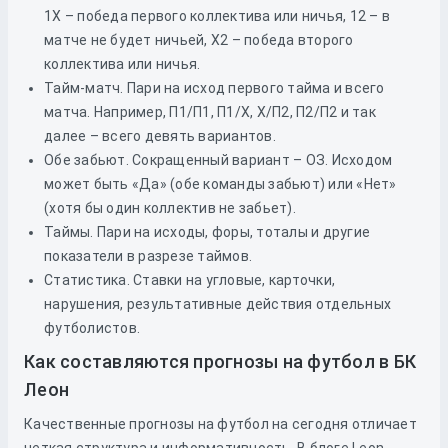
1Х – победа первого коллектива или ничья, 12 – в
матче не будет ничьей, Х2 – победа второго
коллектива или ничья.
Тайм-матч. Пари на исход первого тайма и всего
матча. Например, П1/П1, П1/Х, Х/П2, П2/П2 и так
далее – всего девять вариантов.
Обе забьют. Сокращенный вариант – ОЗ. Исходом
может быть «Да» (обе команды забьют) или «Нет»
(хотя бы один коллектив не забьет).
Таймы. Пари на исходы, форы, тоталы и другие
показатели в разрезе таймов.
Статистика. Ставки на угловые, карточки,
нарушения, результативные действия отдельных
футболистов.
Как составляются прогнозы на футбол в БК
Леон
Качественные прогнозы на футбол на сегодня отличает