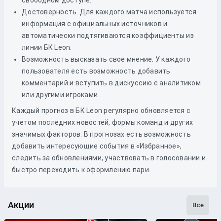
свободном доступе.
Достоверность. Для каждого матча используется
информация с официальных источников и
автоматически подтягиваются коэффициенты из
линии БК Leon.
Возможность высказать свое мнение. У каждого
пользователя есть возможность добавить
комментарий и вступить в дискуссию с аналитиком
или другими игроками.
Каждый прогноз в БК Leon регулярно обновляется с
учетом последних новостей, формы команд и других
значимых факторов. В прогнозах есть возможность
добавить интересующие события в «Избранное»,
следить за обновлениями, участвовать в голосовании и
быстро переходить к оформлению пари.
Акции
Все