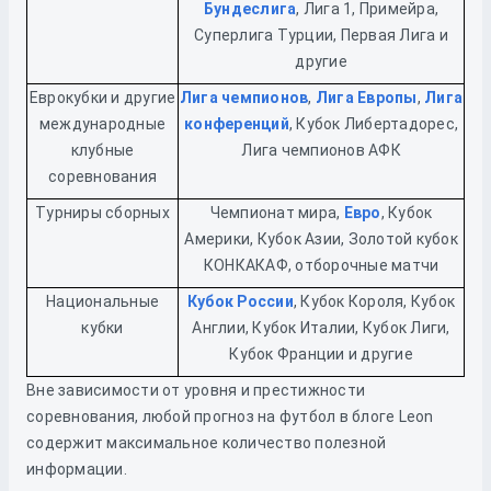
Бундеслига
, Лига 1, Примейра,
Суперлига Турции, Первая Лига и
другие
Еврокубки и другие
Лига чемпионов
,
Лига Европы
,
Лига
международные
конференций
, Кубок Либертадорес,
клубные
Лига чемпионов АФК
соревнования
Турниры сборных
Чемпионат мира,
Евро
, Кубок
Америки, Кубок Азии, Золотой кубок
КОНКАКАФ, отборочные матчи
Национальные
Кубок России
, Кубок Короля, Кубок
кубки
Англии, Кубок Италии, Кубок Лиги,
Кубок Франции и другие
Вне зависимости от уровня и престижности
соревнования, любой прогноз на футбол в блоге Leon
содержит максимальное количество полезной
информации.