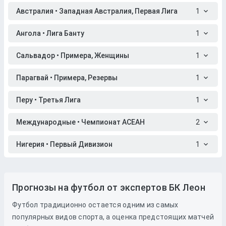
Австралия • Западная Австралия, Первая Лига
1
Ангола • Лига Банту
1
Сальвадор • Примера, Женщины
1
Парагвай • Примера, Резервы
1
Перу • Третья Лига
1
Международные • Чемпионат АСЕАН
2
Нигерия • Первый Дивизион
1
Прогнозы на футбол от экспертов БК Леон
Футбол традиционно остается одним из самых
популярных видов спорта, а оценка предстоящих матчей