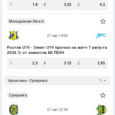
1
1.8
X
3.25
2
4.2
Молодежная Лига А
Ростов U19 - Зенит U19 прогноз на матч 7 августа
2026 🚀 от клиентов БК ЛЕОН
1
2.3
X
3.15
2
2.85
Аргентина • Суперлига
1
Суперлига