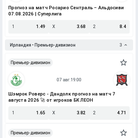
Прогноз на матч Росарио Сентраль – Альдосиви
07.08.2026 | Суперлига
1
1.49
X
3.68
2
8.4
Ирландия • Премьер-дивизион
3
Премьер-дивизион
Шэмрок Роверс - Дандолк прогноз на матч 7
августа 2026 🚀 от игроков БК ЛЕОН
1
1.65
X
3.82
2
4.71
Премьер-дивизион