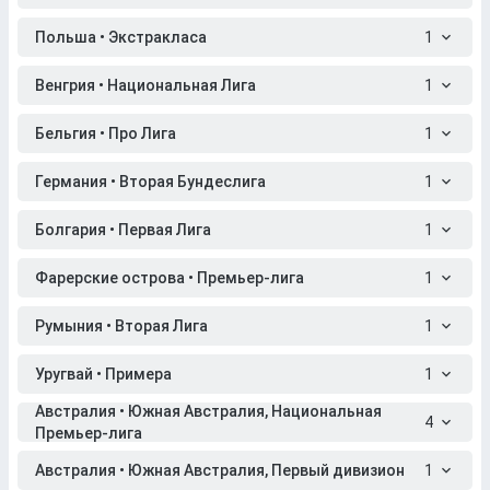
Польша • Экстракласа
1
Венгрия • Национальная Лига
1
Бельгия • Про Лига
1
Германия • Вторая Бундеслига
1
Болгария • Первая Лига
1
Фарерские острова • Премьер-лига
1
Румыния • Вторая Лига
1
Уругвай • Примера
1
Австралия • Южная Австралия, Национальная
4
Премьер-лига
Австралия • Южная Австралия, Первый дивизион
1