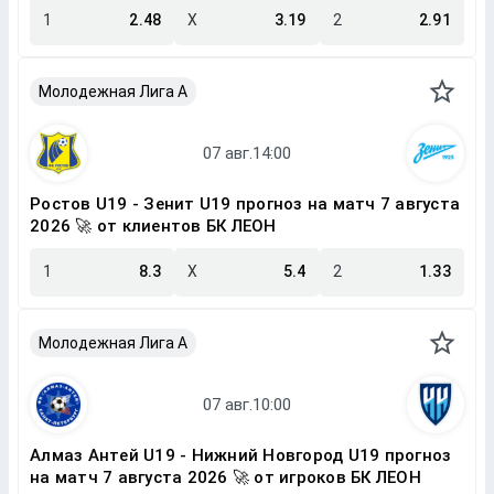
1
2.48
X
3.19
2
2.91
Молодежная Лига А
Ростов U19 - Зенит U19 прогноз на матч 7 августа
2026 🚀 от клиентов БК ЛЕОН
1
8.3
X
5.4
2
1.33
Молодежная Лига А
Алмаз Антей U19 - Нижний Новгород U19 прогноз
на матч 7 августа 2026 🚀 от игроков БК ЛЕОН