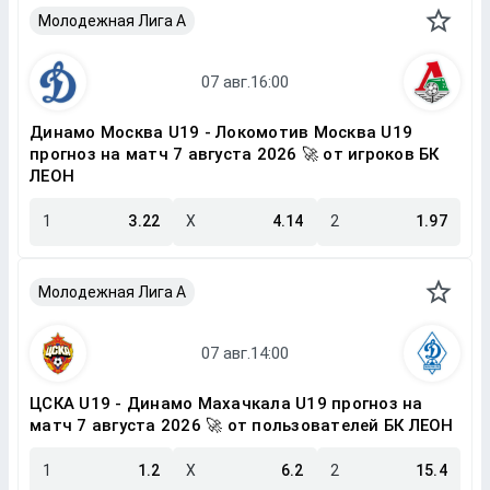
Молодежная Лига А
Динамо Москва U19 - Локомотив Москва U19
прогноз на матч 7 августа 2026 🚀 от игроков БК
ЛЕОН
1
3.22
X
4.14
2
1.97
Молодежная Лига А
ЦСКА U19 - Динамо Махачкала U19 прогноз на
матч 7 августа 2026 🚀 от пользователей БК ЛЕОН
1
1.2
X
6.2
2
15.4