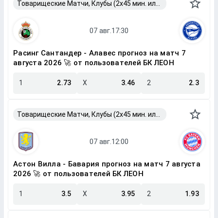
Товарищеские Матчи, Клубы (2x45 мин. или 2x40 мин.)
Расинг Сантандер - Алавес прогноз на матч 7
августа 2026 🚀 от пользователей БК ЛЕОН
1
2.73
X
3.46
2
2.3
Товарищеские Матчи, Клубы (2x45 мин. или 2x40 мин.)
Астон Вилла - Бавария прогноз на матч 7 августа
2026 🚀 от пользователей БК ЛЕОН
1
3.5
X
3.95
2
1.93