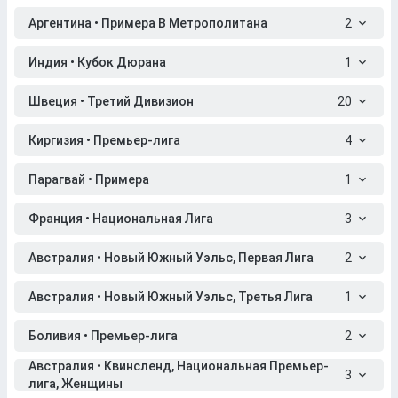
Аргентина • Примера B Метрополитана
2
Индия • Кубок Дюрана
1
Швеция • Третий Дивизион
20
Киргизия • Премьер-лига
4
Парагвай • Примера
1
Франция • Национальная Лига
3
Австралия • Новый Южный Уэльс, Первая Лига
2
Австралия • Новый Южный Уэльс, Третья Лига
1
Боливия • Премьер-лига
2
Австралия • Квинсленд, Национальная Премьер-
3
лига, Женщины