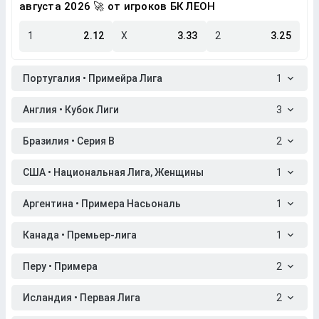
августа 2026 🚀 от игроков БК ЛЕОН
1
2.12
X
3.33
2
3.25
Португалия • Примейра Лига
1
Англия • Кубок Лиги
3
Бразилия • Серия B
2
США • Национальная Лига, Женщины
1
Аргентина • Примера Насьональ
1
Канада • Премьер-лига
1
Перу • Примера
2
Исландия • Первая Лига
2