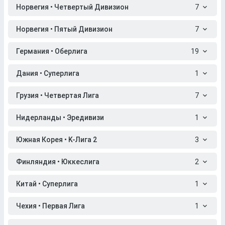
Норвегия • Четвертый Дивизион
7
Норвегия • Пятый Дивизион
7
Германия • Оберлига
19
Дания • Суперлига
1
Грузия • Четвертая Лига
7
Нидерланды • Эредивизи
1
Южная Корея • K-Лига 2
3
Финляндия • Юккеслига
2
Китай • Суперлига
1
Чехия • Первая Лига
1