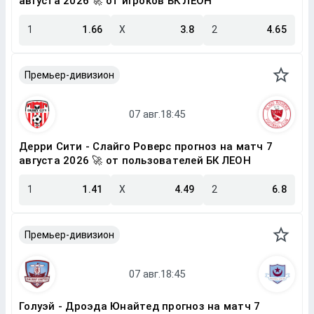
августа 2026 🚀 от игроков БК ЛЕОН
1
1.66
X
3.8
2
4.65
Премьер-дивизион
Дерри Сити - Слайго Роверс прогноз на матч 7
августа 2026 🚀 от пользователей БК ЛЕОН
1
1.41
X
4.49
2
6.8
Премьер-дивизион
Голуэй - Дроэда Юнайтед прогноз на матч 7