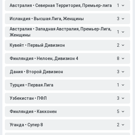
Австралия • Северная Территория, Премьер-лига
1
Исландия • Высшая Лига, Женщины
3
Австралия • Западная Австралия, Премьер-Лига,
1
Женщины
Кувейт • Первый Дивизион
2
Финляндия • Нелоен, Дивизион 4
8
Дания • Второй Дивизион
3
Турция • Первая Лига
1
Узбекистан • ПФЛ
3
Финляндия • Какконен
5
Уганда • Супер 8
2