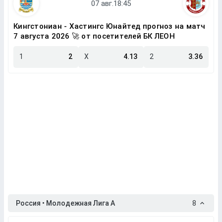
Кингстониан - Хастингс Юнайтед прогноз на матч
7 августа 2026 🚀 от посетителей БК ЛЕОН
1
2
X
4.13
2
3.36
Россия • Молодежная Лига А
8