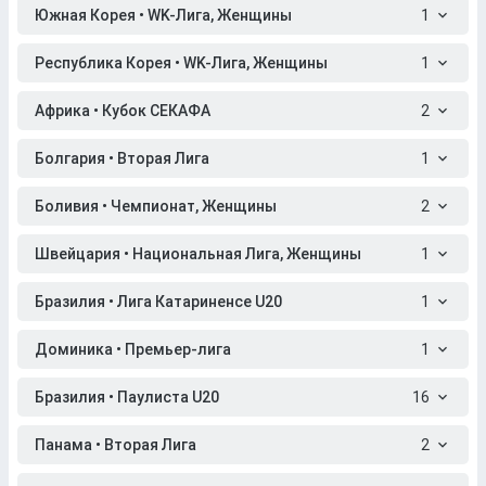
Южная Корея • WK-Лига, Женщины
1
Республика Корея • WK-Лига, Женщины
1
Африка • Кубок СЕКАФА
2
Болгария • Вторая Лига
1
Боливия • Чемпионат, Женщины
2
Швейцария • Национальная Лига, Женщины
1
Бразилия • Лига Катариненсе U20
1
Доминика • Премьер-лига
1
Бразилия • Паулиста U20
16
Панама • Вторая Лига
2