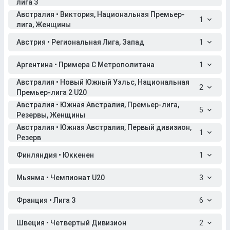
лига 3
Австралия • Виктория, Национальная Премьер-
1
лига, Женщины
Австрия • Региональная Лига, Запад
1
Аргентина • Примера C Метрополитана
1
Австралия • Новый Южный Уэльс, Национальная
2
Премьер-лига 2 U20
Австралия • Южная Австралия, Премьер-лига,
5
Резервы, Женщины
Австралия • Южная Австралия, Первый дивизион,
1
Резерв
Финляндия • Юккенен
1
Мьянма • Чемпионат U20
3
Франция • Лига 3
6
Швеция • Четвертый Дивизион
2