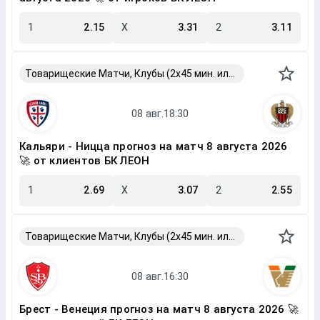
1
2.15
X
3.31
2
3.11
Товарищеские Матчи, Клубы (2x45 мин. или 2x40 мин.)
Кальяри - Ницца прогноз на матч 8 августа 2026
🚀 от клиентов БК ЛЕОН
1
2.69
X
3.07
2
2.55
Товарищеские Матчи, Клубы (2x45 мин. или 2x40 мин.)
Брест - Венеция прогноз на матч 8 августа 2026 🚀