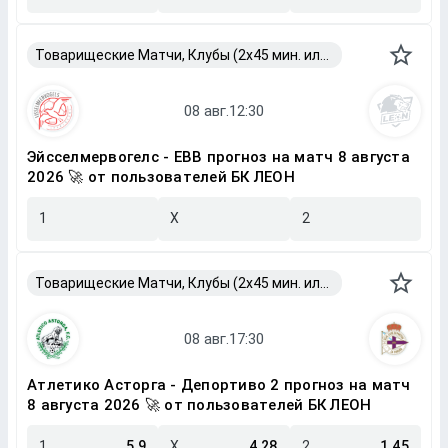
Товарищеские Матчи, Клубы (2x45 мин. или 2x40 мин.)
Эйсселмервогелс - ЕВВ прогноз на матч 8 августа
2026 🚀 от пользователей БК ЛЕОН
1
X
2
Товарищеские Матчи, Клубы (2x45 мин. или 2x40 мин.)
Атлетико Асторга - Депортиво 2 прогноз на матч
8 августа 2026 🚀 от пользователей БК ЛЕОН
1
5.9
X
4.28
2
1.45