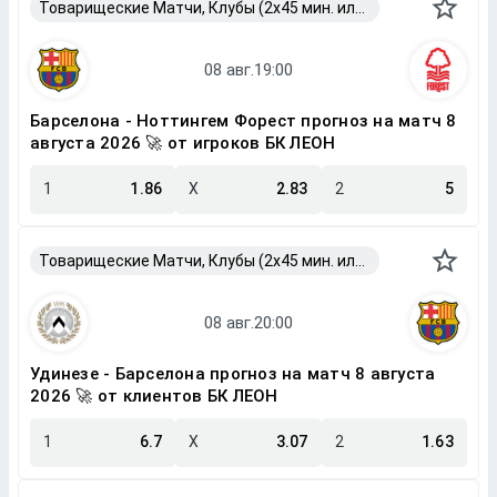
Товарищеские Матчи, Клубы (2x45 мин. или 2x40 мин.)
Барселона - Ноттингем Форест прогноз на матч 8
августа 2026 🚀 от игроков БК ЛЕОН
1
1.86
X
2.83
2
5
Товарищеские Матчи, Клубы (2x45 мин. или 2x40 мин.)
Удинезе - Барселона прогноз на матч 8 августа
2026 🚀 от клиентов БК ЛЕОН
1
6.7
X
3.07
2
1.63