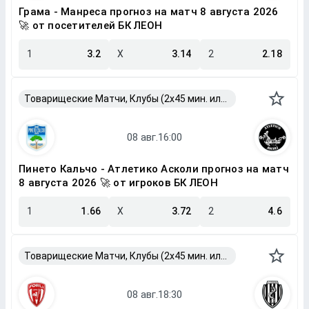
Грама - Манреса прогноз на матч 8 августа 2026
🚀 от посетителей БК ЛЕОН
1
3.2
X
3.14
2
2.18
Товарищеские Матчи, Клубы (2x45 мин. или 2x40 мин.)
Пинето Кальчо - Атлетико Асколи прогноз на матч
8 августа 2026 🚀 от игроков БК ЛЕОН
1
1.66
X
3.72
2
4.6
Товарищеские Матчи, Клубы (2x45 мин. или 2x40 мин.)