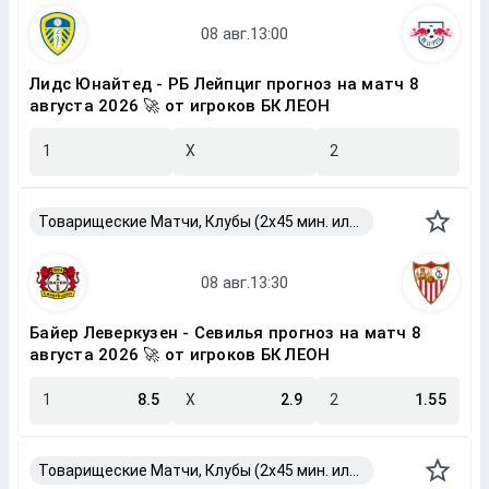
Лидс Юнайтед - РБ Лейпциг прогноз на матч 8
августа 2026 🚀 от игроков БК ЛЕОН
1
X
2
Товарищеские Матчи, Клубы (2x45 мин. или 2x40 мин.)
Байер Леверкузен - Севилья прогноз на матч 8
августа 2026 🚀 от игроков БК ЛЕОН
1
8.5
X
2.9
2
1.55
Товарищеские Матчи, Клубы (2x45 мин. или 2x40 мин.)