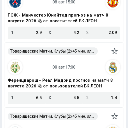
ПСЖ - Манчестер Юнайтед прогноз на матч 8
августа 2026 🚀 от посетителей БК ЛЕОН
1
2.9
X
4.2
2
2.09
Товарищеские Матчи, Клубы (2x45 мин. или 2x40 мин.)
Ференцварош - Реал Мадрид прогноз на матч 8
августа 2026 🚀 от пользователей БК ЛЕОН
1
6.5
X
4.5
2
1.4
Товарищеские Матчи, Клубы (2x45 мин. или 2x40 мин.)