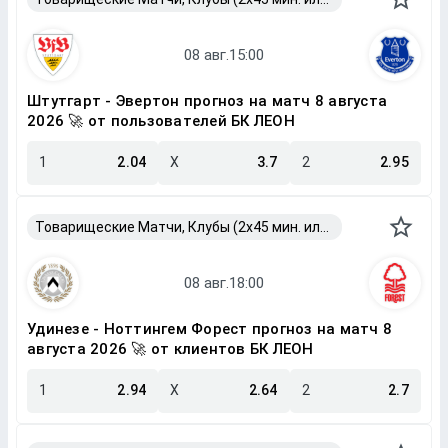
Штутгарт - Эвертон прогноз на матч 8 августа
2026 🚀 от пользователей БК ЛЕОН
1
2.04
X
3.7
2
2.95
Товарищеские Матчи, Клубы (2x45 мин. или 2x40 мин.)
Удинезе - Ноттингем Форест прогноз на матч 8
августа 2026 🚀 от клиентов БК ЛЕОН
1
2.94
X
2.64
2
2.7