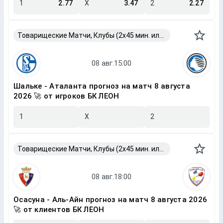
1
2.77
X
3.47
2
2.27
Товарищеские Матчи, Клубы (2x45 мин. или 2x40 мин.)
Шальке - Аталанта прогноз на матч 8 августа
2026 🚀 от игроков БК ЛЕОН
1
X
2
Товарищеские Матчи, Клубы (2x45 мин. или 2x40 мин.)
Осасуна - Аль-Айн прогноз на матч 8 августа 2026
🚀 от клиентов БК ЛЕОН