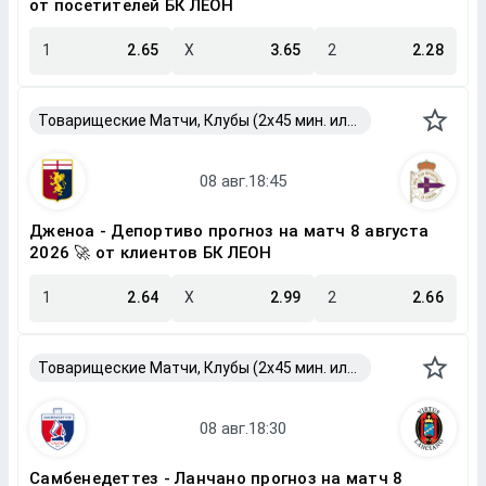
от посетителей БК ЛЕОН
1
2.65
X
3.65
2
2.28
Товарищеские Матчи, Клубы (2x45 мин. или 2x40 мин.)
Дженоа - Депортиво прогноз на матч 8 августа
2026 🚀 от клиентов БК ЛЕОН
1
2.64
X
2.99
2
2.66
Товарищеские Матчи, Клубы (2x45 мин. или 2x40 мин.)
Самбенедеттез - Ланчано прогноз на матч 8