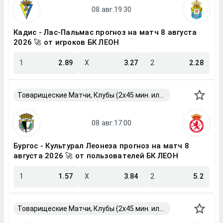
Кадис - Лас-Пальмас прогноз на матч 8 августа
2026 🚀 от игроков БК ЛЕОН
1
2.89
X
3.27
2
2.28
Товарищеские Матчи, Клубы (2x45 мин. или 2x40 мин.)
Бургос - Культурал Леонеза прогноз на матч 8
августа 2026 🚀 от пользователей БК ЛЕОН
1
1.57
X
3.84
2
5.2
Товарищеские Матчи, Клубы (2x45 мин. или 2x40 мин.)