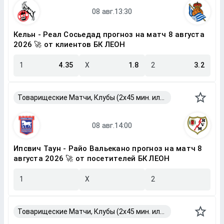
Кельн - Реал Сосьедад прогноз на матч 8 августа
2026 🚀 от клиентов БК ЛЕОН
1
4.35
X
1.8
2
3.2
Товарищеские Матчи, Клубы (2x45 мин. или 2x40 мин.)
Ипсвич Таун - Райо Вальекано прогноз на матч 8
августа 2026 🚀 от посетителей БК ЛЕОН
1
X
2
Товарищеские Матчи, Клубы (2x45 мин. или 2x40 мин.)