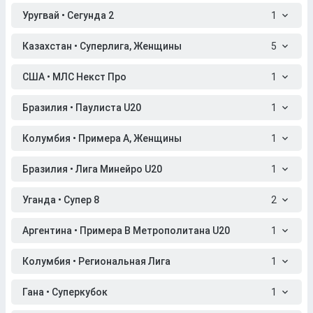
Уругвай • Сегунда 2
1
Казахстан • Суперлига, Женщины
5
США • МЛС Некст Про
1
Бразилия • Паулиста U20
1
Колумбия • Примера A, Женщины
1
Бразилия • Лига Минейро U20
1
Уганда • Супер 8
2
Аргентина • Примера B Метрополитана U20
1
Колумбия • Региональная Лига
1
Гана • Суперкубок
1