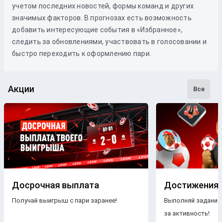
учетом последних новостей, формы команд и других
значимых факторов. В прогнозах есть возможность
добавить интересующие события в «Избранное»,
следить за обновлениями, участвовать в голосовании и
быстро переходить к оформлению пари.
Акции
Все
Досрочная выплата
Достижения
Получай выигрыш с пари заранее!
Выполняй задания
за активность!