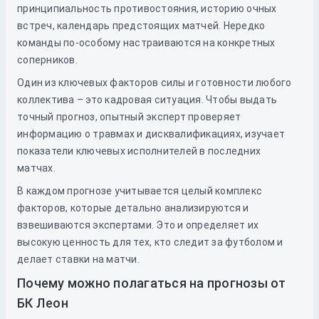
принципиальность противостояния, историю очных
встреч, календарь предстоящих матчей. Нередко
команды по-особому настраиваются на конкретных
соперников.
Один из ключевых факторов силы и готовности любого
коллектива – это кадровая ситуация. Чтобы выдать
точный прогноз, опытный эксперт проверяет
информацию о травмах и дисквалификациях, изучает
показатели ключевых исполнителей в последних
матчах.
В каждом прогнозе учитывается целый комплекс
факторов, которые детально анализируются и
взвешиваются экспертами. Это и определяет их
высокую ценность для тех, кто следит за футболом и
делает ставки на матчи.
Почему можно полагаться на прогнозы от
БК Леон