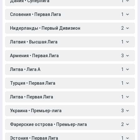
Дания • Суперлига
1
Словения • Первая Лига
1
Нидерланды • Первый Дивизион
2
Латвия • Высшая Лига
1
Армения • Первая Лига
3
Литва • Лига A
1
Турция • Первая Лига
1
Литва • Первая Лига
1
Украина • Премьер-лига
3
Фарерские острова • Премьер-лига
2
Эстония • Первая Лига
1