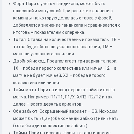
Фора. Пари с учетом гандикапа, может быть
плюсовой и минусовой. При расчете к значению
команды, на которую делалась ставка с форой,
добавляется значение гандикапа и сравнивается с
итоговым показателем соперника.
Тотал. Ставка на количественный показатель. ТБ –
тотал будет больше указанного значения, ТМ –
меньше указанного значения.
Двойной исход. Предполагает три варианта пари:
1Х – победа первого коллектива или ничья, 12 – в
матче не будет ничьей, Х2 – победа второго
коллектива или ничья.
Тайм-матч. Пари на исход первого тайма и всего
матча. Например, П1/П1, П1/Х, Х/П2, П2/П2 и так
далее – всего девять вариантов.
Обе забьют. Сокращенный вариант – ОЗ. Исходом
может быть «Да» (обе команды забьют) или «Нет»
(хотя бы один коллектив не забьет).
Таймы. Пари на исходы, форы, тоталы и другие