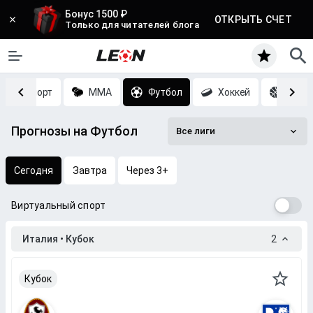
Бонус 1500 ₽
ОТКРЫТЬ СЧЕТ
Только для читателей блога
Киберспорт
MMA
Футбол
Хоккей
Баск
Прогнозы на Футбол
Все лиги
Сегодня
Завтра
Через 3+
Виртуальный спорт
Италия • Кубок
2
Кубок