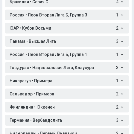
Бразилия • Серия C
4
Россия • Леон Вторая Лига Б, Группа 3
1
ЮАР • Кубок Восьми
2
Панама • Высшая Лига
3
Россия • Леон Вторая Лига Б, Группа 1
1
Гондурас • Национальная Лига, Клаусура
3
Никарагуа • Примера
1
Сальвадор • Примера
2
Финляндия • Юккенен
2
Германия • Вербандслига
3
Нидерланды • Первый Дивизион
2