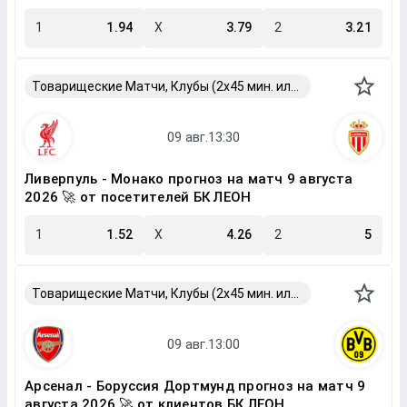
1
1.94
X
3.79
2
3.21
Товарищеские Матчи, Клубы (2x45 мин. или 2x40 мин.)
Ливерпуль - Монако прогноз на матч 9 августа
2026 🚀 от посетителей БК ЛЕОН
1
1.52
X
4.26
2
5
Товарищеские Матчи, Клубы (2x45 мин. или 2x40 мин.)
Арсенал - Боруссия Дортмунд прогноз на матч 9
августа 2026 🚀 от клиентов БК ЛЕОН