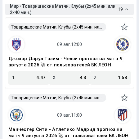
Мир • Товарищеские Матчи, Клубы (2x45 мин. или
19
2x40 мин.)
Товарищеские Матчи, Клубы (2x45 мин. или 2x40 мин.)
Джохор Дарул Тазим - Челси прогноз на матч 9
августа 2026 🚀 от пользователей БК ЛЕОН
1
4.47
X
4.3
2
1.58
Товарищеские Матчи, Клубы (2x45 мин. или 2x40 мин.)
Манчестер Сити - Атлетико Мадрид прогноз на
матч 9 августа 2026 🚀 от пользователей БК ЛЕОН