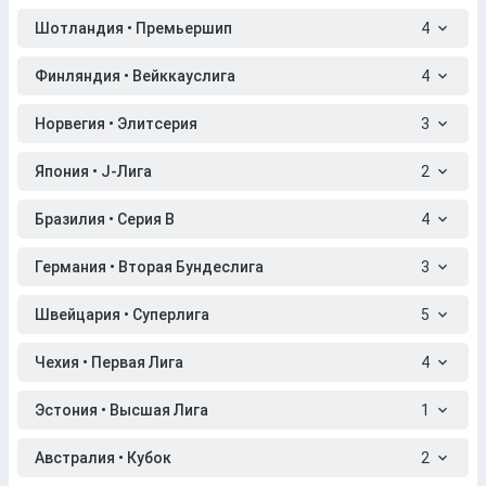
Шотландия • Премьершип
4
Финляндия • Вейккауслига
4
Норвегия • Элитсерия
3
Япония • J-Лига
2
Бразилия • Серия B
4
Германия • Вторая Бундеслига
3
Швейцария • Суперлига
5
Чехия • Первая Лига
4
Эстония • Высшая Лига
1
Австралия • Кубок
2