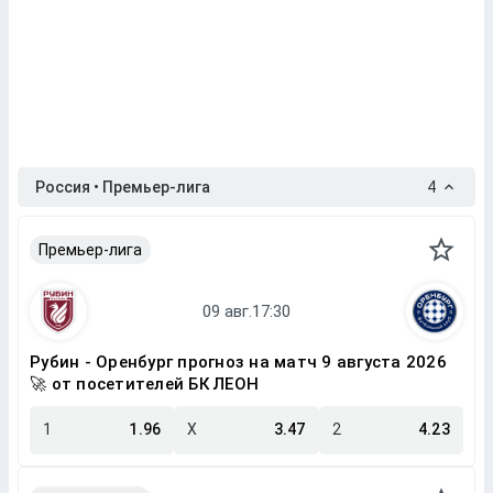
Россия • Премьер-лига
4
Премьер-лига
Рубин - Оренбург прогноз на матч 9 августа 2026
🚀 от посетителей БК ЛЕОН
1
1.96
X
3.47
2
4.23