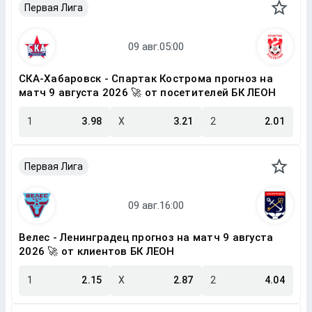
Первая Лига
СКА-Хабаровск - Спартак Кострома прогноз на
матч 9 августа 2026 🚀 от посетителей БК ЛЕОН
1
3.98
X
3.21
2
2.01
Первая Лига
Велес - Ленинградец прогноз на матч 9 августа
2026 🚀 от клиентов БК ЛЕОН
1
2.15
X
2.87
2
4.04