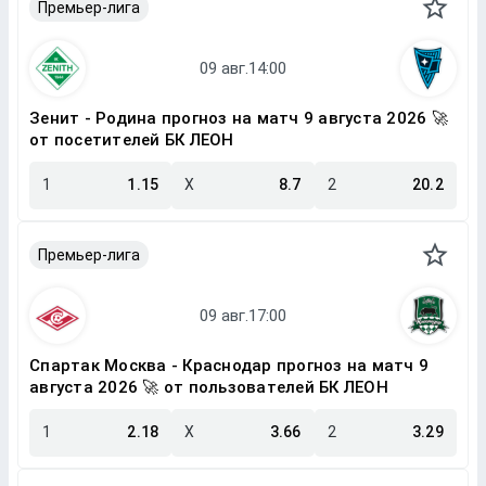
Премьер-лига
Зенит - Родина прогноз на матч 9 августа 2026 🚀
от посетителей БК ЛЕОН
1
1.15
X
8.7
2
20.2
Премьер-лига
Спартак Москва - Краснодар прогноз на матч 9
августа 2026 🚀 от пользователей БК ЛЕОН
1
2.18
X
3.66
2
3.29