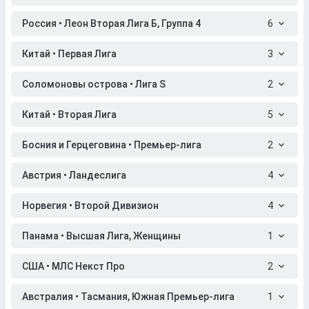
Россия • Леон Вторая Лига Б, Группа 4
6
Китай • Первая Лига
3
Соломоновы острова • Лига S
2
Китай • Вторая Лига
5
Босния и Герцеговина • Премьер-лига
2
Австрия • Ландеслига
4
Норвегия • Второй Дивизион
4
Панама • Высшая Лига, Женщины
1
США • МЛС Некст Про
2
Австралия • Тасмания, Южная Премьер-лига
1