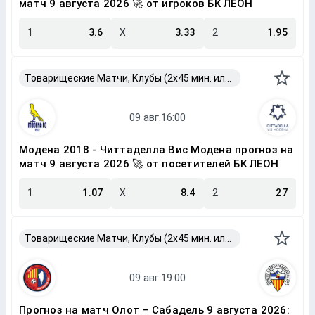
матч 9 августа 2026 🚀 от игроков БК ЛЕОН
1
3.6
X
3.33
2
1.95
Товарищеские Матчи, Клубы (2x45 мин. или 2x40 мин.)
Модена 2018 - Читтаделла Вис Модена прогноз на
матч 9 августа 2026 🚀 от посетителей БК ЛЕОН
1
1.07
X
8.4
2
27
Товарищеские Матчи, Клубы (2x45 мин. или 2x40 мин.)
Прогноз на матч Олот – Сабадель 9 августа 2026: