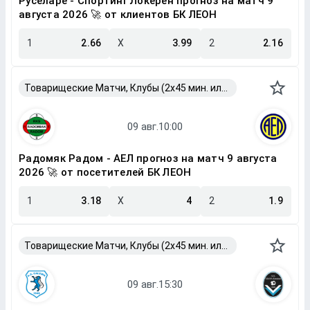
Руселаре - Спортинг Локерен прогноз на матч 9
августа 2026 🚀 от клиентов БК ЛЕОН
1
2.66
X
3.99
2
2.16
Товарищеские Матчи, Клубы (2x45 мин. или 2x40 мин.)
Радомяк Радом - АЕЛ прогноз на матч 9 августа
2026 🚀 от посетителей БК ЛЕОН
1
3.18
X
4
2
1.9
Товарищеские Матчи, Клубы (2x45 мин. или 2x40 мин.)