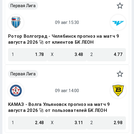
Первая Лига
Ротор Волгоград - Челябинск прогноз на матч 9
августа 2026 🚀 от клиентов БК ЛЕОН
1
1.78
X
3.48
2
4.77
Первая Лига
КАМАЗ - Волга Ульяновск прогноз на матч 9
августа 2026 🚀 от пользователей БК ЛЕОН
1
2.48
X
3.11
2
2.98