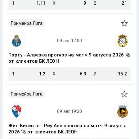
1
1.11
X
9
2
21
Примейра Лига
Порту - Алверка прогноз на матч 9 августа 2026 🚀
от клиентов БК ЛЕОН
1
1.2
X
6.3
2
15.2
Примейра Лига
Жил Висенте - Риу Аве прогноз на матч 9 августа
2026 🚀 от клиентов БК ЛЕОН