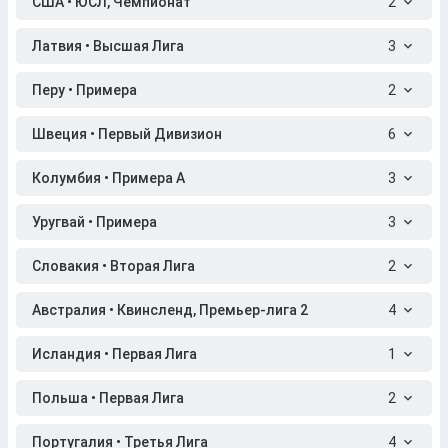
США • ЮСЛ, Чемпионат
2
Латвия • Высшая Лига
3
Перу • Примера
2
Швеция • Первый Дивизион
6
Колумбия • Примера A
3
Уругвай • Примера
3
Словакия • Вторая Лига
2
Австралия • Квинсленд, Премьер-лига 2
4
Исландия • Первая Лига
1
Польша • Первая Лига
2
Португалия • Третья Лига
4