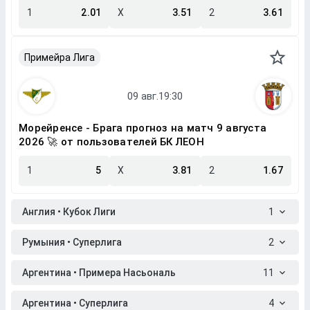
1
2.01
X
3.51
2
3.61
Примейра Лига
Морейренсе - Брага прогноз на матч 9 августа
2026 🚀 от пользователей БК ЛЕОН
1
5
X
3.81
2
1.67
Англия • Кубок Лиги
1
Румыния • Суперлига
2
Аргентина • Примера Насьональ
11
Аргентина • Суперлига
4