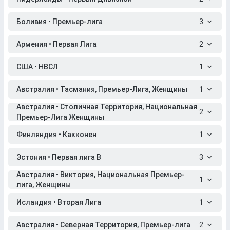
Боливия • Премьер-лига
3
Армения • Первая Лига
2
США • НВСЛ
1
Австралия • Тасмания, Премьер-Лига, Женщины
1
Австралия • Столичная Территория, Национальная
2
Премьер-Лига Женщины
Финляндия • Какконен
1
Эстония • Первая лига В
3
Австралия • Виктория, Национальная Премьер-
1
лига, Женщины
Исландия • Вторая Лига
1
Австралия • Северная Территория, Премьер-лига
2