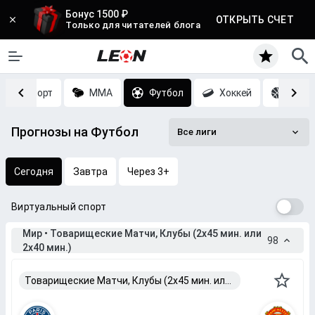
Бонус 1500 ₽
ОТКРЫТЬ СЧЕТ
Только для читателей блога
Киберспорт
MMA
Футбол
Хоккей
Баск
Прогнозы на Футбол
Все лиги
Сегодня
Завтра
Через 3+
Виртуальный спорт
Мир • Товарищеские Матчи, Клубы (2x45 мин. или
98
2x40 мин.)
Товарищеские Матчи, Клубы (2x45 мин. или 2x40 мин.)