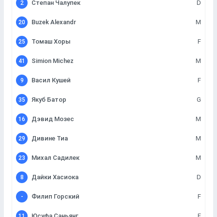
Степан Чалупек
D
2
Buzek Alexandr
M
20
Томаш Хоры
F
25
Simion Michez
M
41
Васил Кушей
F
9
Якуб Батор
G
35
Дэвид Мозес
M
16
Дивине Тиа
M
29
Михал Садилек
M
23
Дайки Хасиока
D
8
Филип Горский
F
-
Юсуфа Саньянг
F
11