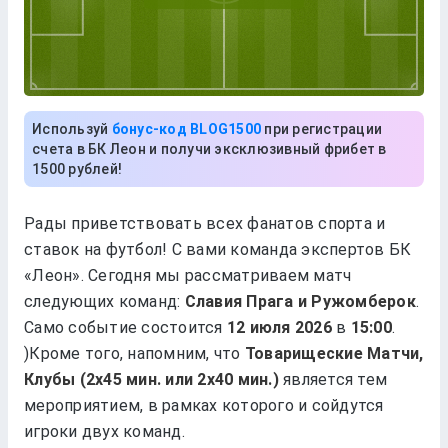
Используй
бонус-код BLOG1500
при регистрации
счета в БК Леон и получи эксклюзивный фрибет в
1500 рублей!
Рады приветствовать всех фанатов спорта и
ставок на футбол! С вами команда экспертов БК
«Леон». Сегодня мы рассматриваем матч
следующих команд:
Славия Прага и Ружомберок
.
Само событие состоится
в
.
)Кроме того, напомним, что
Товарищеские Матчи,
Клубы (2x45 мин. или 2x40 мин.)
является тем
мероприятием, в рамках которого и сойдутся
игроки двух команд.