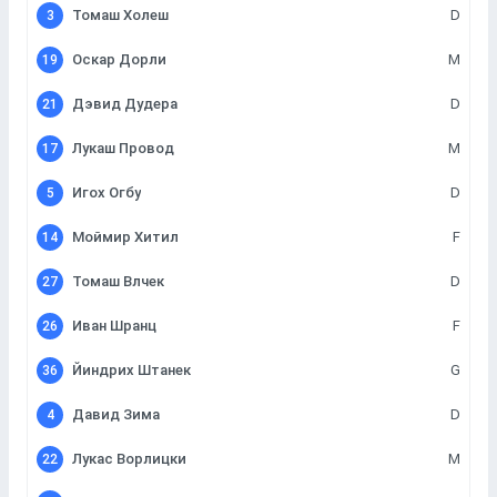
Томаш Холеш
D
3
Оскар Дорли
M
19
Дэвид Дудера
D
21
Лукаш Провод
M
17
Игох Огбу
D
5
Моймир Хитил
F
14
Томаш Влчек
D
27
Иван Шранц
F
26
Йиндрих Штанек
G
36
Давид Зима
D
4
Лукас Ворлицки
M
22