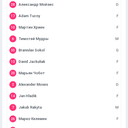
Александр Мойзис
D
28
Adam Tucny
F
17
Мартин Хриен
F
10
Тимотей Мудры
M
6
Branislav Sokol
G
35
David Jackuliak
F
13
Марьян Чобот
F
20
Alexander Moses
D
2
Jan Hladik
F
14
Jakub Rakyta
M
7
Марко Келемен
F
26