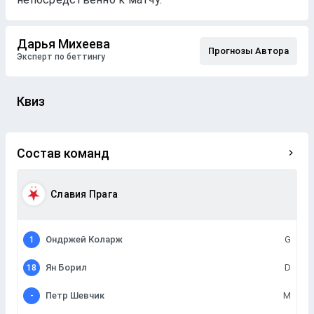
Дарья Михеева
Прогнозы Автора
Эксперт по беттингу
Квиз
Состав команд
Славия Прага
Ондржей Коларж
G
1
Ян Борил
D
18
Петр Шевчик
M
-