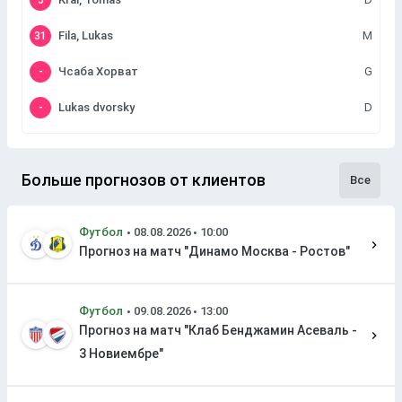
5
Fila, Lukas
M
31
Чсаба Хорват
G
-
Lukas dvorsky
D
-
Больше прогнозов от клиентов
Все
Футбол
Прогноз на матч "Динамо Москва - Ростов"
Футбол
Прогноз на матч "Клаб Бенджамин Асеваль -
3 Новиембре"