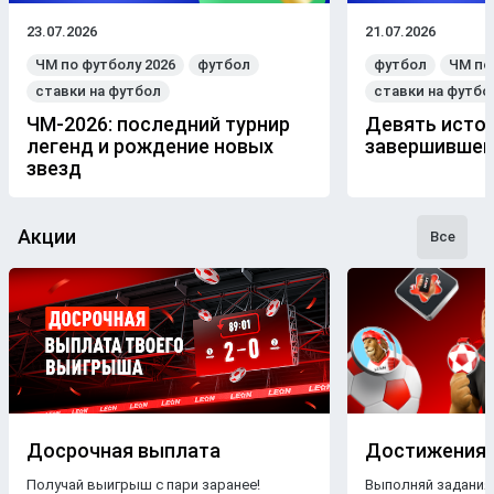
23.07.2026
21.07.2026
ЧМ по футболу 2026
футбол
футбол
ЧМ по
ставки на футбол
ставки на футбо
ЧМ-2026: последний турнир
Девять истор
легенд и рождение новых
завершившем
звезд
Акции
Все
Досрочная выплата
Достижения
Получай выигрыш с пари заранее!
Выполняй задания