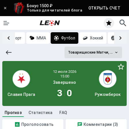
Бонус 1500 ₽
ОТКРЫТЬ СЧЕТ
Только для читателей блога
Киберспорт
MMA
Футбол
Хоккей
Баск
Товарищеские Матчи, Клубы (2x45 мин. или 2x40 мин.)
Завершено
3
0
Славия Прага
Ружомберок
Прогноз
Статистика
FAQ
Проголосовать
Комментарии (3)