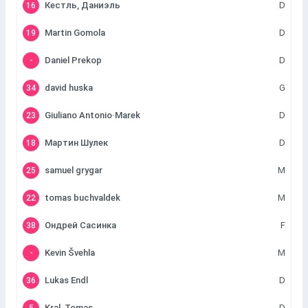
Кестль, Даниэль
D
16
Martin Gomola
D
19
Daniel Prekop
D
-
david huska
G
34
Giuliano Antonio·Marek
D
23
Мартин Шулек
D
18
samuel grygar
M
25
tomas buchvaldek
M
22
Ондрей Сасинка
F
38
Kevin Švehla
M
-
Lukas Endl
D
36
Kral, Tomas
D