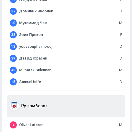
Доминик Яворчек
D
37
Мухаммед Чам
M
10
Эрик Прекоп
F
33
youssoupha mbodji
D
13
Давид Юрасек
D
39
Mubarak Suleiman
M
45
Samuel Isife
D
15
Ружомберок
Oliver Luteran
M
4