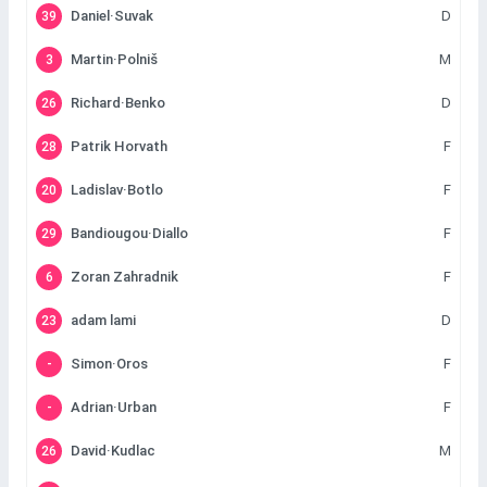
Daniel·Suvak
D
39
Martin·Polniš
M
3
Richard·Benko
D
26
Patrik Horvath
F
28
Ladislav·Botlo
F
20
Bandiougou·Diallo
F
29
Zoran Zahradnik
F
6
adam lami
D
23
Simon·Oros
F
-
Adrian·Urban
F
-
David·Kudlac
M
26