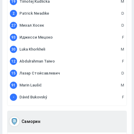
Timotej Kudlicka
M
19
Patrick Nwadike
D
2
Михал Хосек
D
27
Иджесси Мецоко
F
93
Luka Khorkheli
M
30
Abdulrahman Taiwo
F
12
Лазар Стойсавлевич
D
15
Marin Laušić
M
91
Dávid Bukovský
F
-
Саморин