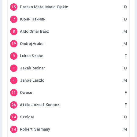
Drasko Matej Maric-Bjekic
D
15
Юрай Панчик
D
7
Aldo Omar Baez
M
8
Ondrej Vrabel
M
19
Lukas Szabo
F
9
Jakab·Molnar
D
-
Janos·Laszlo
M
-
Owusu
F
11
Attila Jozsef·Kanocz
F
26
Szolgai
D
14
Robert·Sarmany
M
14