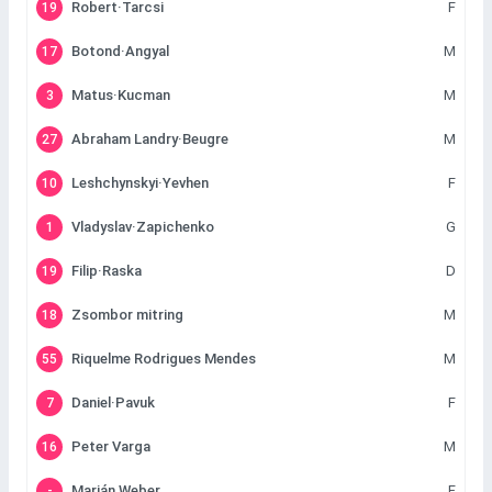
Robert·Tarcsi
F
19
Botond·Angyal
M
17
Matus·Kucman
M
3
Abraham Landry·Beugre
M
27
Leshchynskyi·Yevhen
F
10
Vladyslav·Zapichenko
G
1
Filip·Raska
D
19
Zsombor mitring
M
18
Riquelme Rodrigues Mendes
M
55
Daniel·Pavuk
F
7
Peter Varga
M
16
Marián Weber
F
-