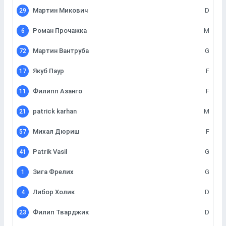
Мартин Микович
D
29
Роман Прочажка
M
6
Мартин Вантруба
G
72
Якуб Паур
F
17
Филипп Азанго
F
11
patrick karhan
M
21
Михал Дюриш
F
57
Patrik Vasil
G
41
Зига Фрелих
G
1
Либор Холик
D
4
Филип Тварджик
D
23