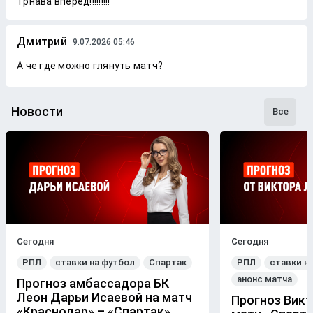
Трнава вперед!!!!!!!!!
Дмитрий
9.07.2026 05:46
А че где можно глянуть матч?
Новости
Все
Сегодня
Сегодня
РПЛ
ставки на футбол
Спартак
РПЛ
ставки н
анонс матча
Прогноз амбассадора БК
Леон Дарьи Исаевой на матч
Прогноз Викт
«Краснодар» – «Спартак»