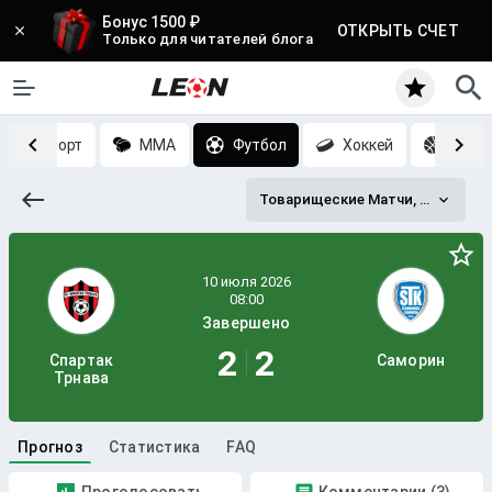
Бонус 1500 ₽
ОТКРЫТЬ СЧЕТ
Только для читателей блога
Киберспорт
MMA
Футбол
Хоккей
Баск
Товарищеские Матчи, Клубы (2x45 мин. или 2x40 мин.)
Завершено
2
2
Спартак
Саморин
Трнава
Прогноз
Статистика
FAQ