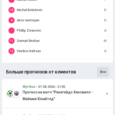
Michal Boledovic
D
18
abov avetisyan
D
4
Phillip Zivanovic
G
-
Samuel·Bednar
M
11
Vasilios Kaltsas
G
12
Больше прогнозов от клиентов
Все
Футбол
Прогноз на матч "Ренегейдс Хиксвилл -
Майами Юнайтед"