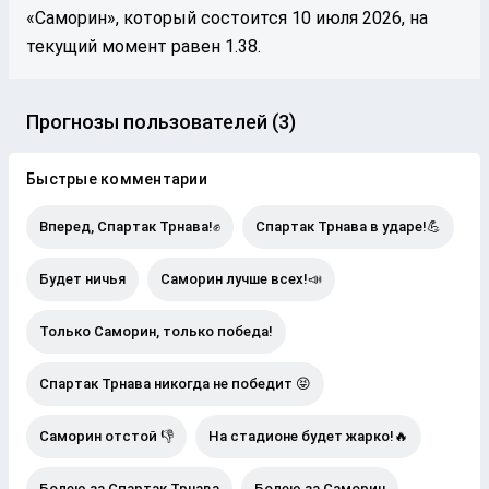
«Саморин», который состоится 10 июля 2026, на
текущий момент равен 1.38.
Прогнозы пользователей (3)
Быстрые комментарии
Вперед, Спартак Трнава!✊
Спартак Трнава в ударе!💪
Будет ничья
Саморин лучше всех!📣
Только Саморин, только победа!
Спартак Трнава никогда не победит 😝
Саморин отстой 👎
На стадионе будет жарко!🔥
Болею за Спартак Трнава
Болею за Саморин