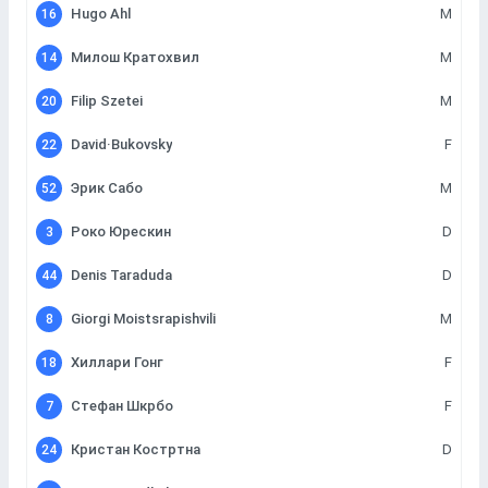
Hugo Ahl
M
16
Милош Кратохвил
M
14
Filip Szetei
M
20
David·Bukovsky
F
22
Эрик Сабо
M
52
Роко Юрескин
D
3
Denis Taraduda
D
44
Giorgi Moistsrapishvili
M
8
Хиллари Гонг
F
18
Стефан Шкрбо
F
7
Кристан Костртна
D
24