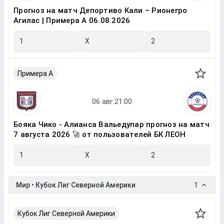
Прогноз на матч Депортиво Кали – Рионегро
Агилас | Примера A 06.08.2026
1
X
2
Примера A
Бояка Чико - Алианса Вальедупар прогноз на матч
7 августа 2026 🚀 от пользователей БК ЛЕОН
1
X
2
Мир • Кубок Лиг Северной Америки
1
Кубок Лиг Северной Америки