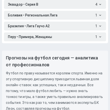
Эквадор • Серия B
4
Боливия • Региональная Лига
1
Бразилия • Лига Гаучо A2
1
Перу • Примера, Женщины
1
Прогнозы на футбол сегодня — аналитика
от профессионалов
Футбол по праву называется королем спорта. Именно на
эту спортивную дисциплину приходится львиная доля
онлайн-ставок: как успешных, так и неудачных. Все
потому, что мало футбол любить — нужно знать
тонкости игры, а также уметь правильно анализировать
события. Это как раз то, чем занимаются эксперты БК
Леон, составляя прогнозы на футбол.