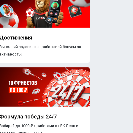
Достижения
Выполняй задания и зарабатывай бонусы за
активность!
Формула победы 24/7
Забирай до 1000 ₽ фрибетами от БК Леон в