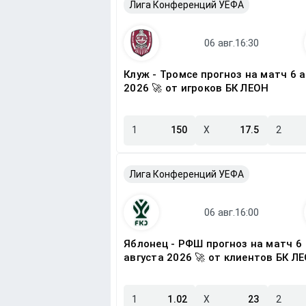
Лига Конференций УЕФА
Клуж - Тромсе прогноз на матч 6 
2026 🚀 от игроков БК ЛЕОН
1
150
X
17.5
2
Лига Конференций УЕФА
Яблонец - РФШ прогноз на матч 6
августа 2026 🚀 от клиентов БК Л
1
1.02
X
23
2