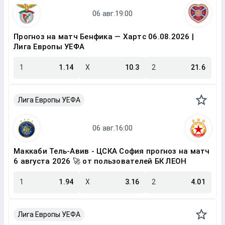
Прогноз на матч Бенфика — Хартс 06.08.2026 |
Лига Европы УЕФА
1
1.14
X
10.3
2
21.6
Лига Европы УЕФА
Маккаби Тель-Авив - ЦСКА София прогноз на матч
6 августа 2026 🚀 от пользователей БК ЛЕОН
1
1.94
X
3.16
2
4.01
Лига Европы УЕФА