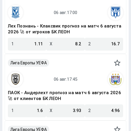
Лех Познань - Клаксвик прогноз на матч 6 августа
2026 🚀 от игроков БК ЛЕОН
1
1.11
X
8.2
2
16.7
Лига Европы УЕФА
ПАОК - Андерлехт прогноз на матч 6 августа 2026
🚀 от клиентов БК ЛЕОН
1
1.6
X
3.93
2
4.96
Лига Европы УЕФА