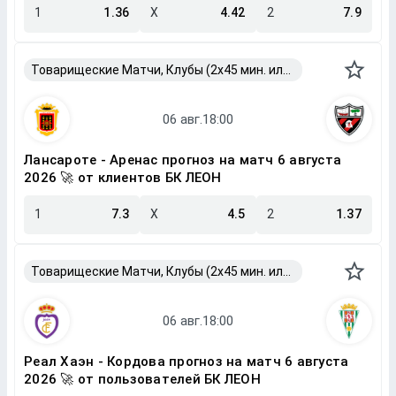
1
1.36
X
4.42
2
7.9
Товарищеские Матчи, Клубы (2x45 мин. или 2x40 мин.)
Лансароте - Аренас прогноз на матч 6 августа
2026 🚀 от клиентов БК ЛЕОН
1
7.3
X
4.5
2
1.37
Товарищеские Матчи, Клубы (2x45 мин. или 2x40 мин.)
Реал Хаэн - Кордова прогноз на матч 6 августа
2026 🚀 от пользователей БК ЛЕОН