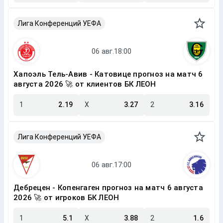
Лига Конференций УЕФА
Хапоэль Тель-Авив - Катовице прогноз на матч 6
августа 2026 🚀 от клиентов БК ЛЕОН
1
2.19
X
3.27
2
3.16
Лига Конференций УЕФА
Дебрецен - Копенгаген прогноз на матч 6 августа
2026 🚀 от игроков БК ЛЕОН
1
5.1
X
3.88
2
1.6