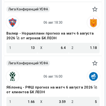
Лига Конференций УЕФА
Валюр - Норшелланн прогноз на матч 6 августа
2026 🚀 от игроков БК ЛЕОН
1
13
X
6.4
2
1.18
Лига Конференций УЕФА
Яблонец - РФШ прогноз на матч 6 августа 2026 🚀
от клиентов БК ЛЕОН
1
1.66
X
3.59
2
5