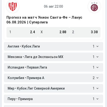
Прогноз на матч Унион Санта-Фе – Ланус
06.08.2026 | Суперлига
1
2.4
X
2.88
2
3.38
Англия • Кубок Лиги
1
Мексика • Лига де Экспансьон МХ
1
Исландия • Первая Лига
1
Колумбия • Примера A
2
Мир • Кубок Лиг Северной Америки
1
Перу • Примера
1