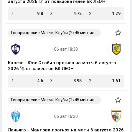
августа 2026 🚀 от пользователей БК ЛЕОН
1
9.8
X
4.72
2
1.29
Товарищеские Матчи, Клубы (2x45 мин. или 2x40 мин.)
Кавезе - Юве Стабиа прогноз на матч 6 августа
2026 🚀 от клиентов БК ЛЕОН
1
4.6
X
3.95
2
1.61
Товарищеские Матчи, Клубы (2x45 мин. или 2x40 мин.)
Леньяго - Мантова прогноз на матч 6 августа 2026