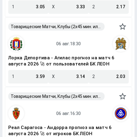
1
3.05
X
3.33
2
2.17
Товарищеские Матчи, Клубы (2x45 мин. или 2x40 мин.)
Лорка Депортива - Агилас прогноз на матч 6
августа 2026 🚀 от пользователей БК ЛЕОН
1
3.59
X
3.14
2
2.03
Товарищеские Матчи, Клубы (2x45 мин. или 2x40 мин.)
Реал Сарагоса - Андорра прогноз на матч 6
августа 2026 🚀 от игроков БК ЛЕОН