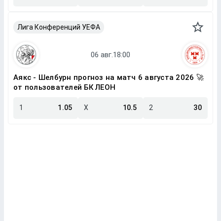
Лига Конференций УЕФА
Аякс - Шелбурн прогноз на матч 6 августа 2026 🚀
от пользователей БК ЛЕОН
1
1.05
X
10.5
2
30