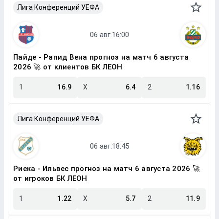
Лига Конференций УЕФА
Пайде - Рапид Вена прогноз на матч 6 августа
2026 🚀 от клиентов БК ЛЕОН
1
16.9
X
6.4
2
1.16
Лига Конференций УЕФА
Риека - Ильвес прогноз на матч 6 августа 2026 🚀
от игроков БК ЛЕОН
1
1.22
X
5.7
2
11.9