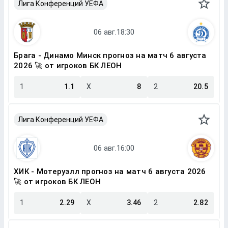
Лига Конференций УЕФА
Брага - Динамо Минск прогноз на матч 6 августа
2026 🚀 от игроков БК ЛЕОН
1
1.1
X
8
2
20.5
Лига Конференций УЕФА
ХИК - Мотеруэлл прогноз на матч 6 августа 2026
🚀 от игроков БК ЛЕОН
1
2.29
X
3.46
2
2.82