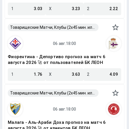
1
3.03
X
3.23
2
2.22
Товарищеские Матчи, Клубы (2x45 мин. или 2x40 мин.)
Фиорентина - Депортиво прогноз на матч 6
августа 2026 🚀 от пользователей БК ЛЕОН
1
1.76
X
3.63
2
4.09
Товарищеские Матчи, Клубы (2x45 мин. или 2x40 мин.)
Малага - Аль-Араби Доха прогноз на матч 6
августа 2026 🚀 от клиентов БК ЛЕОН