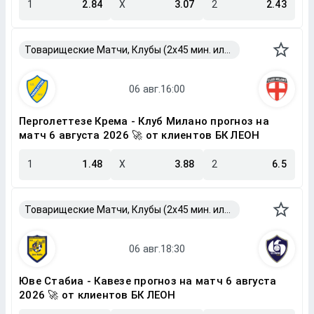
1
2.84
X
3.07
2
2.43
Товарищеские Матчи, Клубы (2x45 мин. или 2x40 мин.)
Перголеттезе Крема - Клуб Милано прогноз на
матч 6 августа 2026 🚀 от клиентов БК ЛЕОН
1
1.48
X
3.88
2
6.5
Товарищеские Матчи, Клубы (2x45 мин. или 2x40 мин.)
Юве Стабиа - Кавезе прогноз на матч 6 августа
2026 🚀 от клиентов БК ЛЕОН