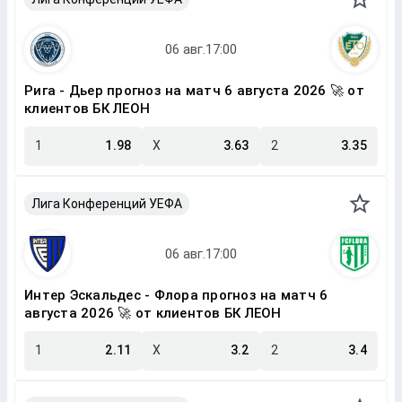
Рига - Дьер прогноз на матч 6 августа 2026 🚀 от
клиентов БК ЛЕОН
1
1.98
X
3.63
2
3.35
Лига Конференций УЕФА
Интер Эскальдес - Флора прогноз на матч 6
августа 2026 🚀 от клиентов БК ЛЕОН
1
2.11
X
3.2
2
3.4