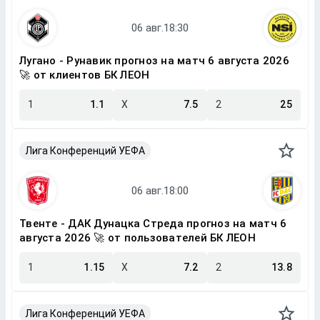
Лугано - Рунавик прогноз на матч 6 августа 2026
🚀 от клиентов БК ЛЕОН
1
1.1
X
7.5
2
25
Лига Конференций УЕФА
Твенте - ДАК Дунацка Стреда прогноз на матч 6
августа 2026 🚀 от пользователей БК ЛЕОН
1
1.15
X
7.2
2
13.8
Лига Конференций УЕФА