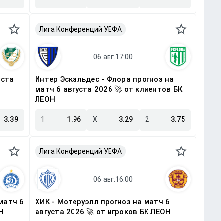
Лига Конференций УЕФА
уста
Интер Эскальдес - Флора прогноз на
матч 6 августа 2026 🚀 от клиентов БК
ЛЕОН
3.39
1
1.96
X
3.29
2
3.75
Лига Конференций УЕФА
матч 6
ХИК - Мотеруэлл прогноз на матч 6
ОН
августа 2026 🚀 от игроков БК ЛЕОН