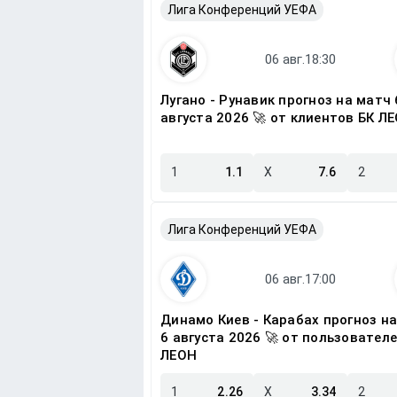
Лига Конференций УЕФА
Лугано - Рунавик прогноз на матч 
августа 2026 🚀 от клиентов БК Л
1
1.1
X
7.6
2
Лига Конференций УЕФА
Динамо Киев - Карабах прогноз н
6 августа 2026 🚀 от пользователе
ЛЕОН
1
2.26
X
3.34
2