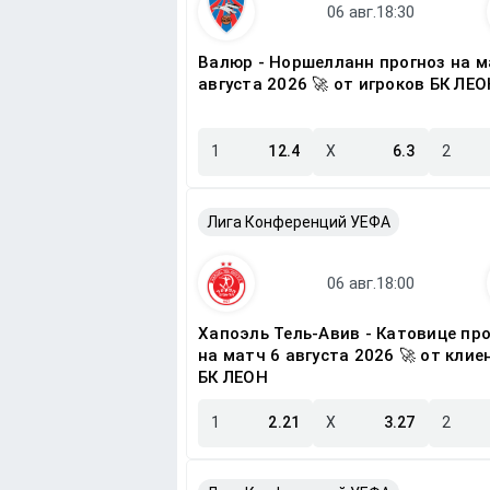
Валюр - Норшелланн прогноз на м
августа 2026 🚀 от игроков БК ЛЕ
1
12.4
X
6.3
2
Лига Конференций УЕФА
Хапоэль Тель-Авив - Катовице пр
на матч 6 августа 2026 🚀 от клие
БК ЛЕОН
1
2.21
X
3.27
2