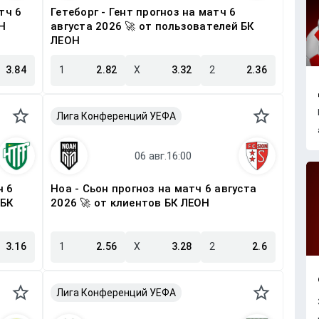
тч 6
Гетеборг - Гент прогноз на матч 6
ОН
августа 2026 🚀 от пользователей БК
ЛЕОН
3.84
1
2.82
X
3.32
2
2.36
Лига Конференций УЕФА
ч 6
Ноа - Сьон прогноз на матч 6 августа
 БК
2026 🚀 от клиентов БК ЛЕОН
3.16
1
2.56
X
3.28
2
2.6
Лига Конференций УЕФА