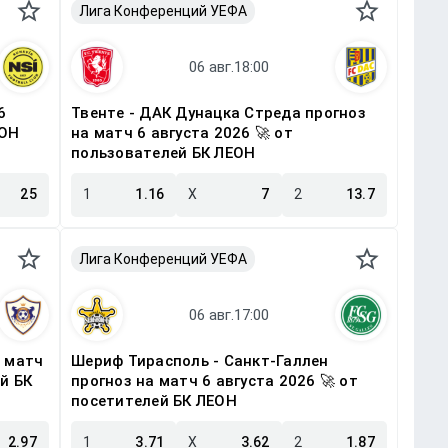
Лига Конференций УЕФА
6
Твенте - ДАК Дунацка Стреда прогноз
ЕОН
на матч 6 августа 2026 🚀 от
пользователей БК ЛЕОН
25
1
1.16
X
7
2
13.7
Лига Конференций УЕФА
а матч
Шериф Тирасполь - Санкт-Галлен
й БК
прогноз на матч 6 августа 2026 🚀 от
посетителей БК ЛЕОН
2.97
1
3.71
X
3.62
2
1.87