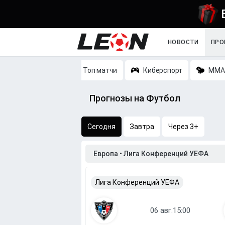
НОВОСТИ
ПРО
Топ матчи
Киберспорт
MMA
Прогнозы на Футбол
Сегодня
Завтра
Через 3+
Европа • Лига Конференций УЕФА
Лига Конференций УЕФА