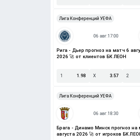
Лига Конференций УЕФА
Рига - Дьер прогноз на матч 6 авг
2026 🚀 от клиентов БК ЛЕОН
1
1.98
X
3.57
2
Лига Конференций УЕФА
Брага - Динамо Минск прогноз на 
августа 2026 🚀 от игроков БК ЛЕ