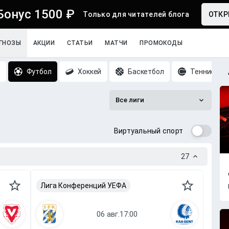
Бонус 1500 ₽
Только для читателей блога
ОТКР
ГНОЗЫ
АКЦИИ
СТАТЬИ
МАТЧИ
ПРОМОКОДЫ
Футбол
Хоккей
Баскетбол
Теннис
Все лиги
Виртуальный спорт
27
Лига Конференций УЕФА