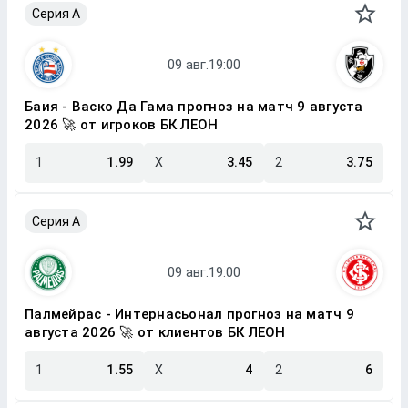
Серия A
Баия - Васко Да Гама прогноз на матч 9 августа
2026 🚀 от игроков БК ЛЕОН
1
1.99
X
3.45
2
3.75
Серия A
Палмейрас - Интернасьонал прогноз на матч 9
августа 2026 🚀 от клиентов БК ЛЕОН
1
1.55
X
4
2
6