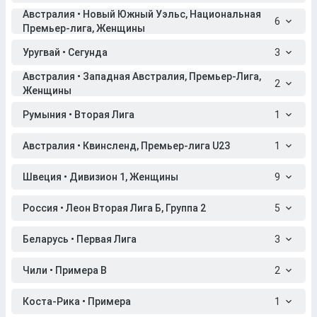
Австралия • Новый Южный Уэльс, Национальная
6
Премьер-лига, Женщины
Уругвай • Сегунда
3
Австралия • Западная Австралия, Премьер-Лига,
2
Женщины
Румыния • Вторая Лига
1
Австралия • Квинсленд, Премьер-лига U23
1
Швеция • Дивизион 1, Женщины
9
Россия • Леон Вторая Лига Б, Группа 2
5
Беларусь • Первая Лига
3
Чили • Примера B
2
Коста-Рика • Примера
1