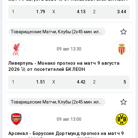
1
1.79
X
4.13
2
3.44
Товарищеские Матчи, Клубы (2x45 мин. или 2x40 мин.)
Ливерпуль - Монако прогноз на матч 9 августа
2026 🚀 от посетителей БК ЛЕОН
1
1.51
X
4.42
2
5
Товарищеские Матчи, Клубы (2x45 мин. или 2x40 мин.)
Арсенал - Боруссия Дортмунд прогноз на матч 9