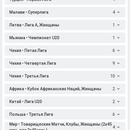
Малави • Суперлига
4
Литва • Лига A, Женщины
1
Мьянма • Чемпионат U20
1
Чехия • Пятая Лига
6
Чехия • Четвертая Лига
9
Чехия • Третья Лига
10
Африка • Кубок Африканских Наций, Женщины
2
Китай • Лига U20
2
Польша • Третья Лига
6
Мир • Товарищеские Матчи, Клубы, Женщины (2x45
4