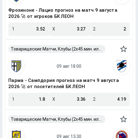
Фрозиноне - Лацио прогноз на матч 9 августа
2026 🚀 от игроков БК ЛЕОН
1
3.52
X
3.27
2
2
Товарищеские Матчи, Клубы (2x45 мин. или 2x40 мин.)
Парма - Сампдория прогноз на матч 9 августа
2026 🚀 от посетителей БК ЛЕОН
1
1.8
X
3.36
2
4.19
Товарищеские Матчи, Клубы (2x45 мин. или 2x40 мин.)