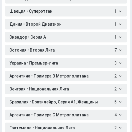
Швеция • Суперэттан
1
Дания • Второй Дивизион
1
Эквадор • Серия A
1
Эстония • Вторая Лига
7
Украина • Премьер-лига
3
Аргентина • Примера B Метрополитана
2
Венгрия • Национальная Лига
2
Бразилия • Бразилейро, Серия A1, Женщины
5
Аргентина • Примера C Метрополитана
4
Гватемала • Национальная Лига
2