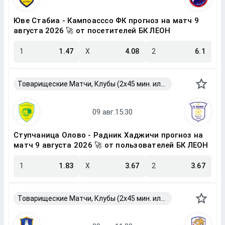
Юве Стабиа - Кампоасссо ФК прогноз на матч 9
августа 2026 🚀 от посетителей БК ЛЕОН
1
1.47
X
4.08
2
6.1
Товарищеские Матчи, Клубы (2x45 мин. или 2x40 мин.)
Ступчаница Олово - Радник Хаджичи прогноз на
матч 9 августа 2026 🚀 от пользователей БК ЛЕОН
1
1.83
X
3.67
2
3.67
Товарищеские Матчи, Клубы (2x45 мин. или 2x40 мин.)