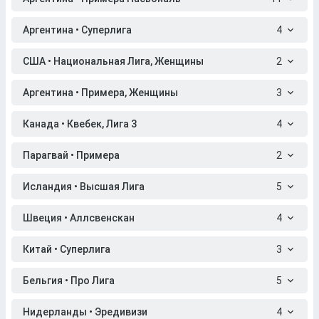
Аргентина • Суперлига
4
США • Национальная Лига, Женщины
2
Аргентина • Примера, Женщины
3
Канада • Квебек, Лига 3
4
Парагвай • Примера
2
Исландия • Высшая Лига
5
Швеция • Аллсвенскан
4
Китай • Суперлига
3
Бельгия • Про Лига
5
Нидерланды • Эредивизи
4