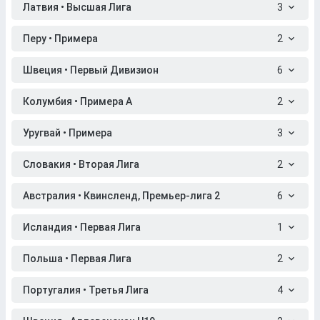
Латвия • Высшая Лига
3
Перу • Примера
2
Швеция • Первый Дивизион
6
Колумбия • Примера A
2
Уругвай • Примера
3
Словакия • Вторая Лига
2
Австралия • Квинсленд, Премьер-лига 2
6
Исландия • Первая Лига
1
Польша • Первая Лига
2
Португалия • Третья Лига
4