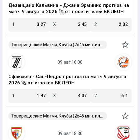
Дезенцано Кальвина - Джана Эрминио прогноз на
матч 9 августа 2026 🚀 от посетителей БК ЛЕОН
1
3.27
X
3.45
2
2.02
Товарищеские Матчи, Клубы (2x45 мин. или 2x40 мин.)
Сфаксьен - Сан-Педро прогноз на матч 9 августа
2026 🚀 от игроков БК ЛЕОН
1
1.47
X
4.07
2
6.1
Товарищеские Матчи, Клубы (2x45 мин. или 2x40 мин.)