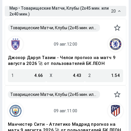
Мир • Товарищеские Матчи, Клубы (2x45 мин. или
20
2x40 мин.)
Товарищеские Матчи, Клубы (2x45 мин. или 2x40 мин.)
Джохор Дарул Тазим - Челси прогноз на матч 9
августа 2026 🚀 от пользователей БК ЛЕОН
1
4.66
X
4.43
2
1.54
Товарищеские Матчи, Клубы (2x45 мин. или 2x40 мин.)
Манчестер Сити - Атлетико Мадрид прогноз на
матч 9 августа 2026 🚀 от пользователей БК ЛЕОН