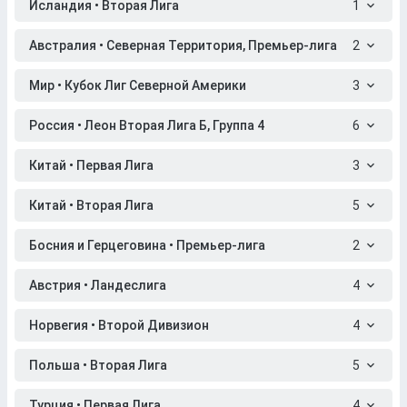
Исландия • Вторая Лига
1
Австралия • Северная Территория, Премьер-лига
2
Мир • Кубок Лиг Северной Америки
3
Россия • Леон Вторая Лига Б, Группа 4
6
Китай • Первая Лига
3
Китай • Вторая Лига
5
Босния и Герцеговина • Премьер-лига
2
Австрия • Ландеслига
4
Норвегия • Второй Дивизион
4
Польша • Вторая Лига
5
Турция • Первая Лига
4