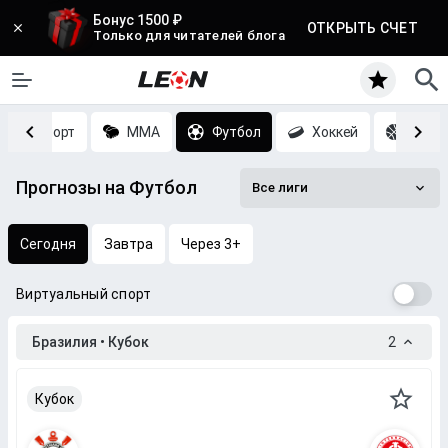
Бонус 1500 ₽
ОТКРЫТЬ СЧЕТ
Только для читателей блога
Киберспорт
MMA
Футбол
Хоккей
Баск
Прогнозы на Футбол
Все лиги
Сегодня
Завтра
Через 3+
Виртуальный спорт
Бразилия • Кубок
2
Кубок