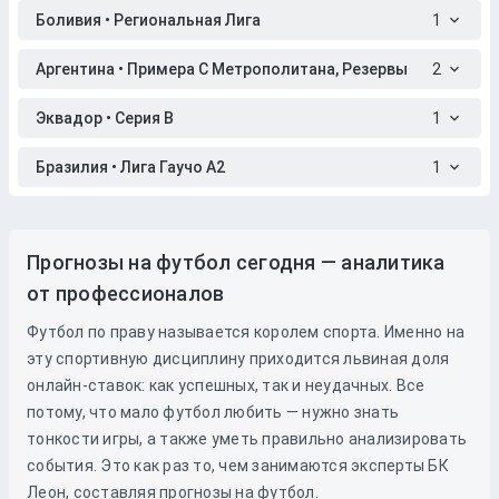
Боливия • Региональная Лига
1
Аргентина • Примера C Метрополитана, Резервы
2
Эквадор • Серия B
1
Бразилия • Лига Гаучо A2
1
Прогнозы на футбол сегодня — аналитика
от профессионалов
Футбол по праву называется королем спорта. Именно на
эту спортивную дисциплину приходится львиная доля
онлайн-ставок: как успешных, так и неудачных. Все
потому, что мало футбол любить — нужно знать
тонкости игры, а также уметь правильно анализировать
события. Это как раз то, чем занимаются эксперты БК
Леон, составляя прогнозы на футбол.