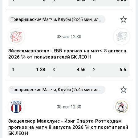
Товарищеские Матчи, Клубы (2x45 мин. или 2x40 мин.)
Эйсселмервогелс - ЕВВ прогноз на матч 8 августа
2026 🚀 от пользователей БК ЛЕОН
1
1.38
X
4.66
2
6.6
Товарищеские Матчи, Клубы (2x45 мин. или 2x40 мин.)
Эксцелсиор Мааслуис - Йонг Спарта Роттердам
прогноз на матч 8 августа 2026 🚀 от посетителей
БК ЛЕОН