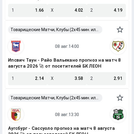
1
1.66
X
4.02
2
4.19
Товарищеские Матчи, Клубы (2x45 мин. или 2x40 мин.)
Ипсвич Таун - Райо Вальекано прогноз на матч 8
августа 2026 🚀 от посетителей БК ЛЕОН
1
2.14
X
3.58
2
2.91
Товарищеские Матчи, Клубы (2x45 мин. или 2x40 мин.)
Аугсбург - Сассуоло прогноз на матч 8 августа