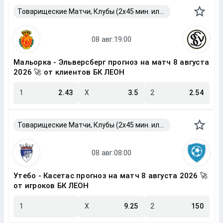
Товарищеские Матчи, Клубы (2x45 мин. или 2x40 мин.)
Мальорка - Эльверсберг прогноз на матч 8 августа
2026 🚀 от клиентов БК ЛЕОН
1
2.43
X
3.5
2
2.54
Товарищеские Матчи, Клубы (2x45 мин. или 2x40 мин.)
Утебо - Касетас прогноз на матч 8 августа 2026 🚀
от игроков БК ЛЕОН
1
X
9.25
2
150