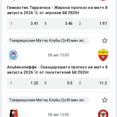
Гимнастик Таррагона - Жирона прогноз на матч 8
августа 2026 🚀 от игроков БК ЛЕОН
1
3.41
X
3.46
2
1.97
Товарищеские Матчи, Клубы (2x45 мин. или 2x40 мин.)
Альбинолеффе - Сканцорошате прогноз на матч 8
августа 2026 🚀 от посетителей БК ЛЕОН
1
1.22
X
5.5
2
11.2
Товарищеские Матчи, Клубы (2x45 мин. или 2x40 мин.)