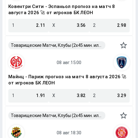
Ковентри Сити - Эспаньол прогноз на матч 8
августа 2026 🚀 от игроков БК ЛЕОН
1
2.11
X
3.56
2
2.98
Товарищеские Матчи, Клубы (2x45 мин. или 2x40 мин.)
Майнц - Париж прогноз на матч 8 августа 2026 🚀
от игроков БК ЛЕОН
1
1.91
X
3.82
2
3.29
Товарищеские Матчи, Клубы (2x45 мин. или 2x40 мин.)