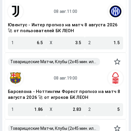
Ювентус - Интер прогноз на матч 8 августа 2026
🚀 от пользователей БК ЛЕОН
1
6.5
X
3.5
2
1.5
Товарищеские Матчи, Клубы (2x45 мин. или 2x40 мин.)
Барселона - Ноттингем Форест прогноз на матч 8
августа 2026 🚀 от игроков БК ЛЕОН
1
1.86
X
2.83
2
5
Товарищеские Матчи, Клубы (2x45 мин. или 2x40 мин.)