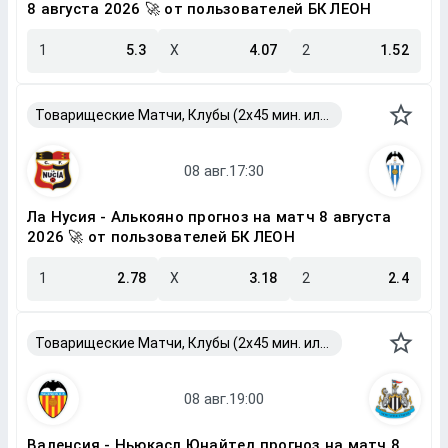
8 августа 2026 🚀 от пользователей БК ЛЕОН
1
5.3
X
4.07
2
1.52
Товарищеские Матчи, Клубы (2x45 мин. или 2x40 мин.)
Ла Нусия - Алькояно прогноз на матч 8 августа
2026 🚀 от пользователей БК ЛЕОН
1
2.78
X
3.18
2
2.4
Товарищеские Матчи, Клубы (2x45 мин. или 2x40 мин.)
Валенсия - Ньюкасл Юнайтед прогноз на матч 8