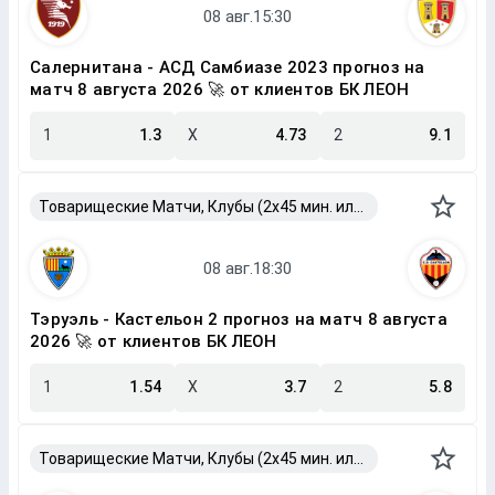
Салернитана - АСД Самбиазе 2023 прогноз на
матч 8 августа 2026 🚀 от клиентов БК ЛЕОН
1
1.3
X
4.73
2
9.1
Товарищеские Матчи, Клубы (2x45 мин. или 2x40 мин.)
Тэруэль - Кастельон 2 прогноз на матч 8 августа
2026 🚀 от клиентов БК ЛЕОН
1
1.54
X
3.7
2
5.8
Товарищеские Матчи, Клубы (2x45 мин. или 2x40 мин.)