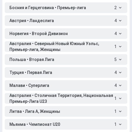
Босния и Герцеговина • Премьер-лига
2
Австрия • Ландеслига
4
Норвегия • Второй Дивизион
4
Австралия • Северный Новый Южный Уэльс,
1
Премьер-лига, Женщины
Польша • Вторая Лига
5
Турция • Первая Лига
4
Малави • Суперлига
4
Австралия • Столичная Территория, Национальная
1
Премьер-Лига U23
Литва • Лига A, Женщины
1
Мьянма • Чемпионат U20
1