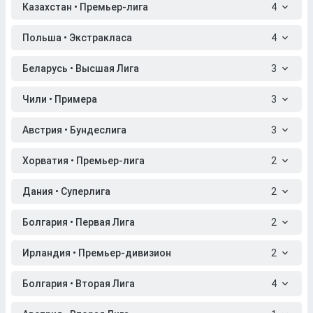
Казахстан • Премьер-лига
4
Польша • Экстракласа
4
Беларусь • Высшая Лига
3
Чили • Примера
3
Австрия • Бундеслига
3
Хорватия • Премьер-лига
2
Дания • Суперлига
2
Болгария • Первая Лига
2
Ирландия • Премьер-дивизион
2
Болгария • Вторая Лига
4