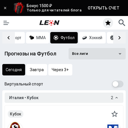
Бонус 1500 ₽
ОТКРЫТЬ СЧЕТ
Только для читателей блога
Киберспорт
MMA
Футбол
Хоккей
Баск
Прогнозы на Футбол
Все лиги
Сегодня
Завтра
Через 3+
Виртуальный спорт
Италия • Кубок
2
Кубок