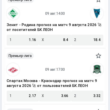
Зенит - Родина прогноз на матч 9 августа 2026 🚀
от посетителей БК ЛЕОН
1
1.16
X
8.4
2
18.4
Премьер-лига
Спартак Москва - Краснодар прогноз на матч 9
августа 2026 🚀 от пользователей БК ЛЕОН
1
2.17
X
3.66
2
3.32