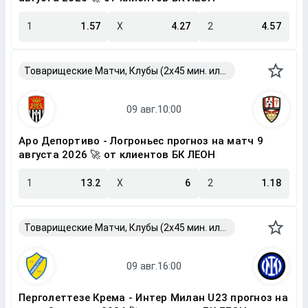
1
1.57
X
4.27
2
4.57
Товарищеские Матчи, Клубы (2x45 мин. или 2x40 мин.)
Аро Депортиво - Логроньес прогноз на матч 9
августа 2026 🚀 от клиентов БК ЛЕОН
1
13.2
X
6
2
1.18
Товарищеские Матчи, Клубы (2x45 мин. или 2x40 мин.)
Перголеттезе Крема - Интер Милан U23 прогноз на