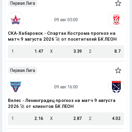
Первая Лига
СКА-Хабаровск - Спартак Кострома прогноз на
матч 9 августа 2026 🚀 от посетителей БК ЛЕОН
1
1.47
X
3.39
2
8.7
Первая Лига
Велес - Ленинградец прогноз на матч 9 августа
2026 🚀 от клиентов БК ЛЕОН
1
2.16
X
2.87
2
4.02