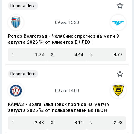
Первая Лига
Ротор Волгоград - Челябинск прогноз на матч 9
августа 2026 🚀 от клиентов БК ЛЕОН
1
1.78
X
3.48
2
4.77
Первая Лига
КАМАЗ - Волга Ульяновск прогноз на матч 9
августа 2026 🚀 от пользователей БК ЛЕОН
1
2.48
X
3.11
2
2.98