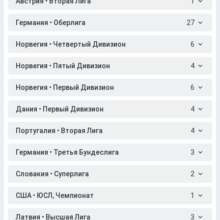
Австрия • Вторая Лига
1
Германия • Оберлига
27
Норвегия • Четвертый Дивизион
6
Норвегия • Пятый Дивизион
4
Норвегия • Первый Дивизион
6
Дания • Первый Дивизион
4
Португалия • Вторая Лига
4
Германия • Третья Бундеслига
3
Словакия • Суперлига
2
США • ЮСЛ, Чемпионат
1
Латвия • Высшая Лига
3