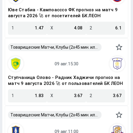
Юве Стабиа - Кампоасссо ФК прогноз на матч 9
августа 2026 🚀 от посетителей БК ЛЕОН
1
1.47
X
4.08
2
6.1
Товарищеские Матчи, Клубы (2x45 мин. или 2x40 мин.)
Ступчаница Олово - Радник Хаджичи прогноз на
матч 9 августа 2026 🚀 от пользователей БК ЛЕОН
1
1.83
X
3.67
2
3.67
Товарищеские Матчи, Клубы (2x45 мин. или 2x40 мин.)