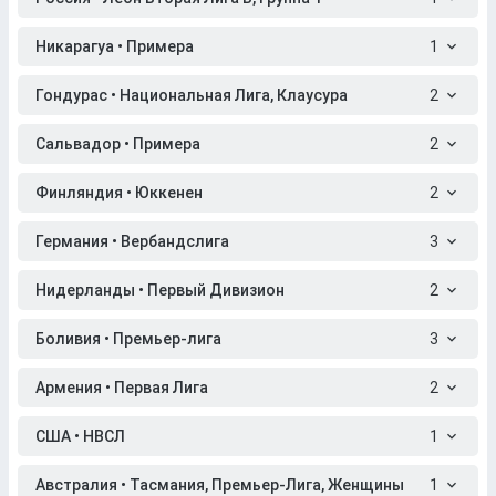
Никарагуа • Примера
1
Гондурас • Национальная Лига, Клаусура
2
Сальвадор • Примера
2
Финляндия • Юккенен
2
Германия • Вербандслига
3
Нидерланды • Первый Дивизион
2
Боливия • Премьер-лига
3
Армения • Первая Лига
2
США • НВСЛ
1
Австралия • Тасмания, Премьер-Лига, Женщины
1