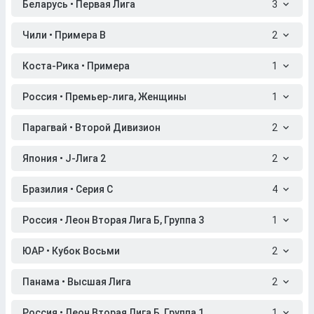
Беларусь • Первая Лига
3
Чили • Примера B
2
Коста-Рика • Примера
1
Россия • Премьер-лига, Женщины
1
Парагвай • Второй Дивизион
2
Япония • J-Лига 2
2
Бразилия • Серия C
4
Россия • Леон Вторая Лига Б, Группа 3
1
ЮАР • Кубок Восьми
2
Панама • Высшая Лига
2
Россия • Леон Вторая Лига Б, Группа 1
1