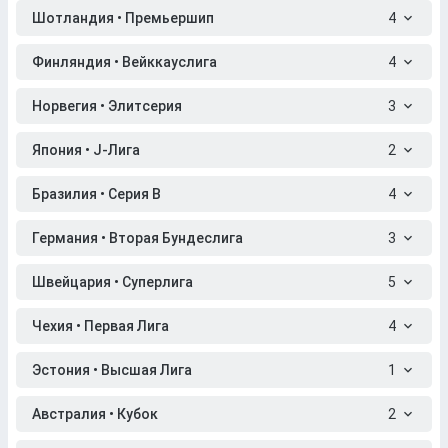
Шотландия • Премьершип
4
Финляндия • Вейккауслига
4
Норвегия • Элитсерия
3
Япония • J-Лига
2
Бразилия • Серия B
4
Германия • Вторая Бундеслига
3
Швейцария • Суперлига
5
Чехия • Первая Лига
4
Эстония • Высшая Лига
1
Австралия • Кубок
2