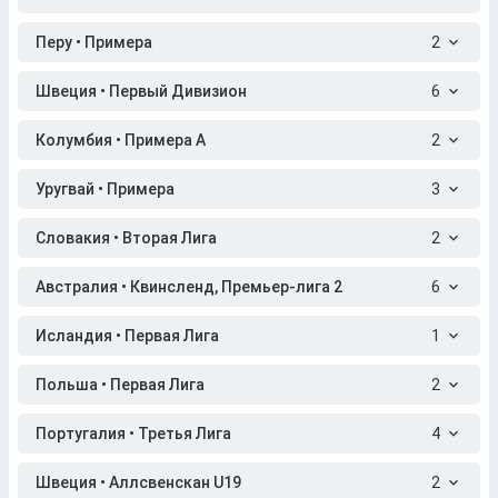
Перу • Примера
2
Швеция • Первый Дивизион
6
Колумбия • Примера A
2
Уругвай • Примера
3
Словакия • Вторая Лига
2
Австралия • Квинсленд, Премьер-лига 2
6
Исландия • Первая Лига
1
Польша • Первая Лига
2
Португалия • Третья Лига
4
Швеция • Аллсвенскан U19
2