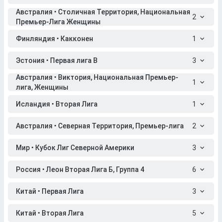
Австралия • Столичная Территория, Национальная
2
Премьер-Лига Женщины
Финляндия • Какконен
1
Эстония • Первая лига В
3
Австралия • Виктория, Национальная Премьер-
1
лига, Женщины
Исландия • Вторая Лига
1
Австралия • Северная Территория, Премьер-лига
2
Мир • Кубок Лиг Северной Америки
3
Россия • Леон Вторая Лига Б, Группа 4
6
Китай • Первая Лига
3
Китай • Вторая Лига
5