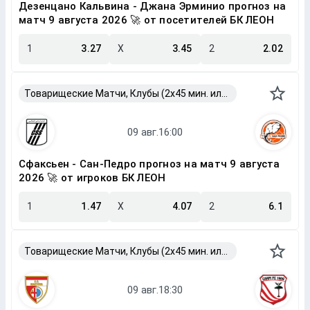
Дезенцано Кальвина - Джана Эрминио прогноз на
матч 9 августа 2026 🚀 от посетителей БК ЛЕОН
1
3.27
X
3.45
2
2.02
Товарищеские Матчи, Клубы (2x45 мин. или 2x40 мин.)
Сфаксьен - Сан-Педро прогноз на матч 9 августа
2026 🚀 от игроков БК ЛЕОН
1
1.47
X
4.07
2
6.1
Товарищеские Матчи, Клубы (2x45 мин. или 2x40 мин.)