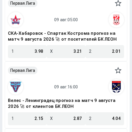
Первая Лига
СКА-Хабаровск - Спартак Кострома прогноз на
матч 9 августа 2026 🚀 от посетителей БК ЛЕОН
1
3.98
X
3.21
2
2.01
Первая Лига
Велес - Ленинградец прогноз на матч 9 августа
2026 🚀 от клиентов БК ЛЕОН
1
2.15
X
2.87
2
4.04