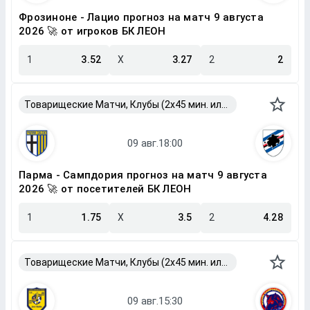
Фрозиноне - Лацио прогноз на матч 9 августа
2026 🚀 от игроков БК ЛЕОН
1
3.52
X
3.27
2
2
Товарищеские Матчи, Клубы (2x45 мин. или 2x40 мин.)
Парма - Сампдория прогноз на матч 9 августа
2026 🚀 от посетителей БК ЛЕОН
1
1.75
X
3.5
2
4.28
Товарищеские Матчи, Клубы (2x45 мин. или 2x40 мин.)