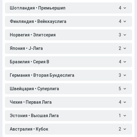
Шотландия • Премьершип
4
Финляндия • Вейккауслига
4
Норвегия • Элитсерия
3
Япония • J-Лига
2
Бразилия • Серия B
4
Германия • Вторая Бундеслига
3
Швейцария • Суперлига
5
Чехия • Первая Лига
4
Эстония • Высшая Лига
1
Австралия • Кубок
2