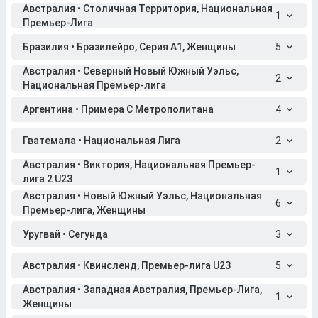
Австралия • Столичная Территория, Национальная
1
Премьер-Лига
Бразилия • Бразилейро, Серия A1, Женщины
5
Австралия • Северный Новый Южный Уэльс,
2
Национальная Премьер-лига
Аргентина • Примера C Метрополитана
4
Гватемала • Национальная Лига
2
Австралия • Виктория, Национальная Премьер-
1
лига 2 U23
Австралия • Новый Южный Уэльс, Национальная
6
Премьер-лига, Женщины
Уругвай • Сегунда
3
Австралия • Квинсленд, Премьер-лига U23
5
Австралия • Западная Австралия, Премьер-Лига,
1
Женщины