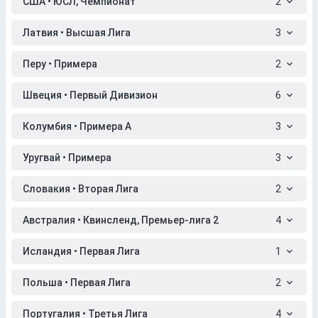
США • ЮСЛ, Чемпионат
2
Латвия • Высшая Лига
3
Перу • Примера
2
Швеция • Первый Дивизион
6
Колумбия • Примера A
3
Уругвай • Примера
3
Словакия • Вторая Лига
2
Австралия • Квинсленд, Премьер-лига 2
4
Исландия • Первая Лига
1
Польша • Первая Лига
2
Португалия • Третья Лига
4