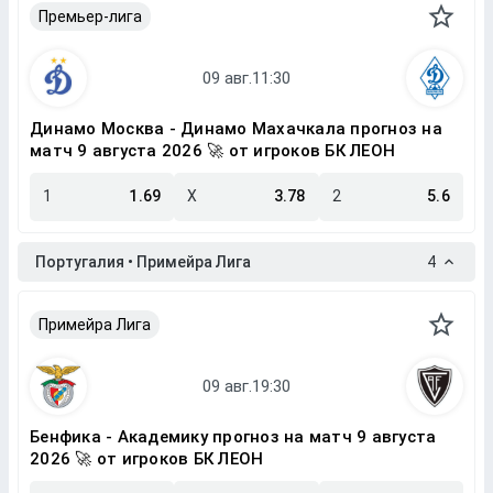
Премьер-лига
Динамо Москва - Динамо Махачкала прогноз на
матч 9 августа 2026 🚀 от игроков БК ЛЕОН
1
1.69
X
3.78
2
5.6
Португалия • Примейра Лига
4
Примейра Лига
Бенфика - Академику прогноз на матч 9 августа
2026 🚀 от игроков БК ЛЕОН