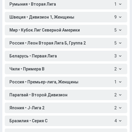
Румыния • Вторая Лига
1
Швеция • Дивизион 1, Женщины
9
Мир • Кубок Лиг Северной Америки
5
Россия • Леон Вторая Лига Б, Группа 2
5
Беларусь • Первая Лига
3
Чили • Примера B
2
Россия • Премьер-лига, Женщины
1
Парагвай • Второй Дивизион
2
Япония • J-Лига 2
2
Бразилия • Серия C
4