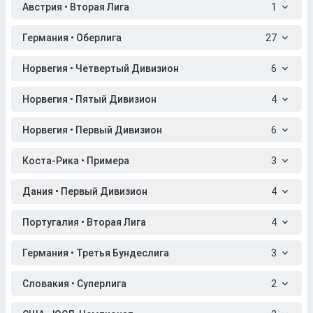
Австрия • Вторая Лига
1
Германия • Оберлига
27
Норвегия • Четвертый Дивизион
6
Норвегия • Пятый Дивизион
4
Норвегия • Первый Дивизион
6
Коста-Рика • Примера
3
Дания • Первый Дивизион
4
Португалия • Вторая Лига
4
Германия • Третья Бундеслига
3
Словакия • Суперлига
2