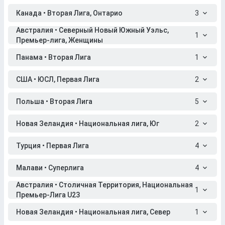
Канада • Вторая Лига, Онтарио
3
Австралия • Северный Новый Южный Уэльс,
1
Премьер-лига, Женщины
Панама • Вторая Лига
1
США • ЮСЛ, Первая Лига
2
Польша • Вторая Лига
5
Новая Зеландия • Национальная лига, Юг
2
Турция • Первая Лига
4
Малави • Суперлига
4
Австралия • Столичная Территория, Национальная
1
Премьер-Лига U23
Новая Зеландия • Национальная лига, Север
1