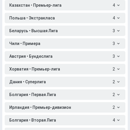
Казахстан • Премьер-лига
4
Польша • Экстракласа
4
Беларусь • Высшая Лига
3
Чили • Примера
3
Австрия • Бундеслига
3
Хорватия • Премьер-лига
2
Дания • Суперлига
2
Болгария • Первая Лига
2
Ирландия • Премьер-дивизион
2
Болгария • Вторая Лига
4