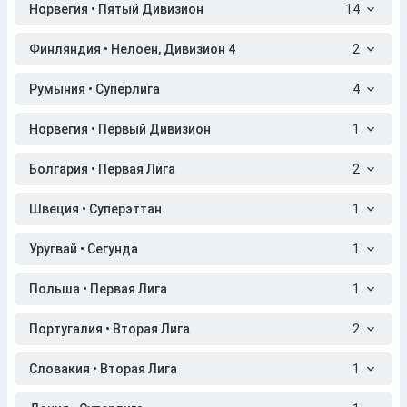
Норвегия • Пятый Дивизион
14
Финляндия • Нелоен, Дивизион 4
2
Румыния • Суперлига
4
Норвегия • Первый Дивизион
1
Болгария • Первая Лига
2
Швеция • Суперэттан
1
Уругвай • Сегунда
1
Польша • Первая Лига
1
Португалия • Вторая Лига
2
Словакия • Вторая Лига
1