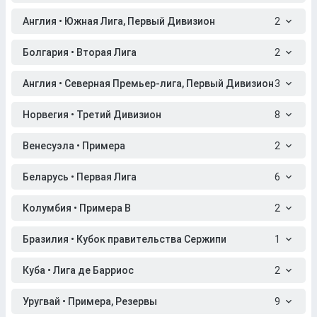
Англия • Южная Лига, Первый Дивизион
2
Болгария • Вторая Лига
2
Англия • Северная Премьер-лига, Первый Дивизион
3
Норвегия • Третий Дивизион
8
Венесуэла • Примера
2
Беларусь • Первая Лига
6
Колумбия • Примера B
2
Бразилия • Кубок правительства Сержипи
1
Куба • Лига де Барриос
2
Уругвай • Примера, Резервы
9