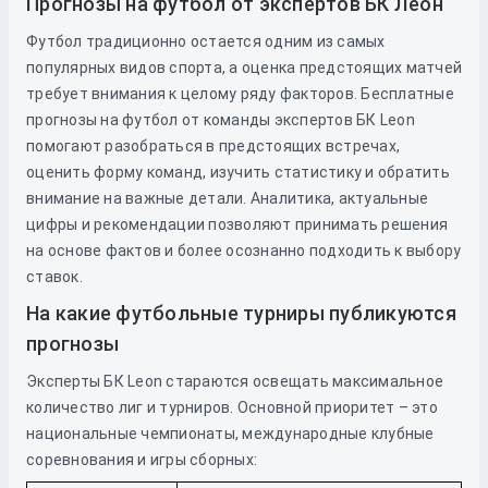
Прогнозы на футбол от экспертов БК Леон
Футбол традиционно остается одним из самых
популярных видов спорта, а оценка предстоящих матчей
требует внимания к целому ряду факторов. Бесплатные
прогнозы на футбол от команды экспертов БК Leon
помогают разобраться в предстоящих встречах,
оценить форму команд, изучить статистику и обратить
внимание на важные детали. Аналитика, актуальные
цифры и рекомендации позволяют принимать решения
на основе фактов и более осознанно подходить к выбору
ставок.
На какие футбольные турниры публикуются
прогнозы
Эксперты БК Leon стараются освещать максимальное
количество лиг и турниров. Основной приоритет – это
национальные чемпионаты, международные клубные
соревнования и игры сборных: