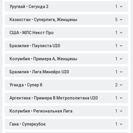
Уругвай • Сегунда 2
1
Казахстан • Суперлига, Женщины
5
США • МЛС Некст Про
1
Бразилия • Паулиста U20
1
Колумбия • Примера A, Женщины
1
Бразилия • Лига Минейро U20
1
Уганда • Супер 8
2
Аргентина • Примера B Метрополитана U20
1
Колумбия • Региональная Лига
1
Гана • Суперкубок
1