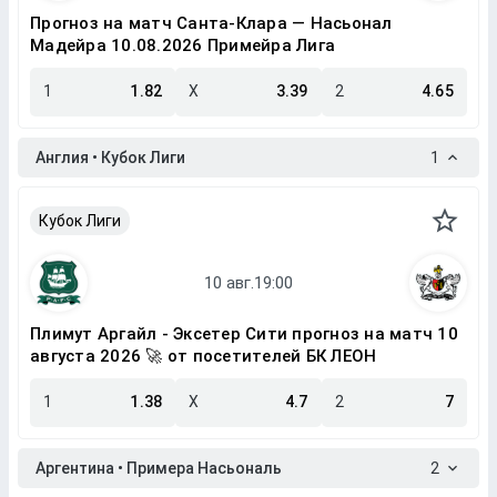
Прогноз на матч Санта-Клара — Насьонал
Мадейра 10.08.2026 Примейра Лига
1
1.82
X
3.39
2
4.65
Англия • Кубок Лиги
1
Кубок Лиги
Плимут Аргайл - Эксетер Сити прогноз на матч 10
августа 2026 🚀 от посетителей БК ЛЕОН
1
1.38
X
4.7
2
7
Аргентина • Примера Насьональ
2