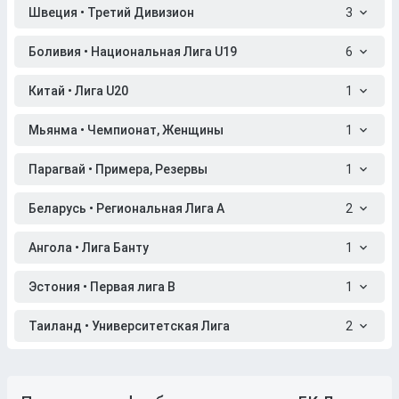
Швеция • Третий Дивизион
3
Боливия • Национальная Лига U19
6
Китай • Лига U20
1
Мьянма • Чемпионат, Женщины
1
Парагвай • Примера, Резервы
1
Беларусь • Региональная Лига A
2
Ангола • Лига Банту
1
Эстония • Первая лига В
1
Таиланд • Университетская Лига
2