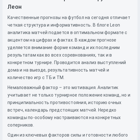
Леон
Качественные прогнозы на футбол на сегодня отличает
четкая структура и информативность. В блоге Leon
аналитика матчей подается в оптимальном формате с
акцентом на цифрах и фактах. В каждом прогнозе
уделяется внимание форме команд и их последним
результатам как во всех соревнованиях, так и в
конкретном турнире. Проводится анализ выступлений
дома и на выезде, результативность матчей и
количество игр с ТБ и ТМ.
Немаловажный фактор – это мотивация. Аналитик
учитывает не только турнирное положение команд, но и
принципиальность противостояния, историю очных
встреч, календарь предстоящих матчей. Нередко
команды по-особому настраиваются на конкретных
соперников.
Один из ключевых факторов силы и готовности любого