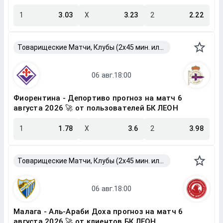
1
3.03
X
3.23
2
2.22
Товарищеские Матчи, Клубы (2x45 мин. или 2x40 мин.)
Фиорентина - Депортиво прогноз на матч 6
августа 2026 🚀 от пользователей БК ЛЕОН
1
1.78
X
3.6
2
3.98
Товарищеские Матчи, Клубы (2x45 мин. или 2x40 мин.)
Малага - Аль-Араби Доха прогноз на матч 6
августа 2026 🚀 от клиентов БК ЛЕОН