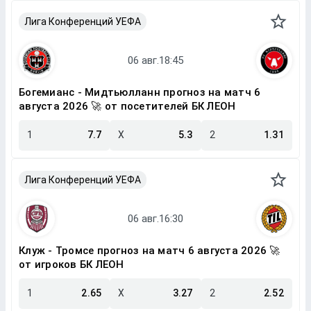
Лига Конференций УЕФА
Богемианс - Мидтьюлланн прогноз на матч 6
августа 2026 🚀 от посетителей БК ЛЕОН
1
7.7
X
5.3
2
1.31
Лига Конференций УЕФА
Клуж - Тромсе прогноз на матч 6 августа 2026 🚀
от игроков БК ЛЕОН
1
2.65
X
3.27
2
2.52