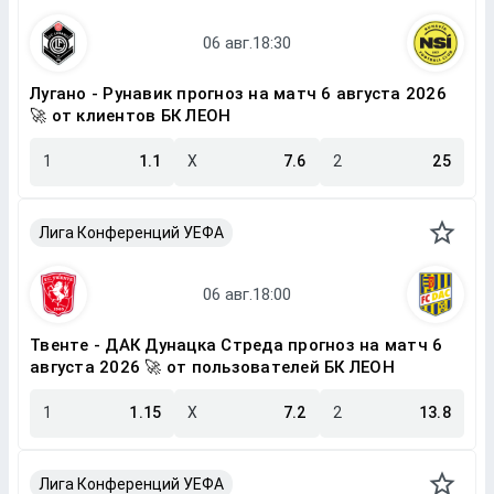
Лугано - Рунавик прогноз на матч 6 августа 2026
🚀 от клиентов БК ЛЕОН
1
1.1
X
7.6
2
25
Лига Конференций УЕФА
Твенте - ДАК Дунацка Стреда прогноз на матч 6
августа 2026 🚀 от пользователей БК ЛЕОН
1
1.15
X
7.2
2
13.8
Лига Конференций УЕФА