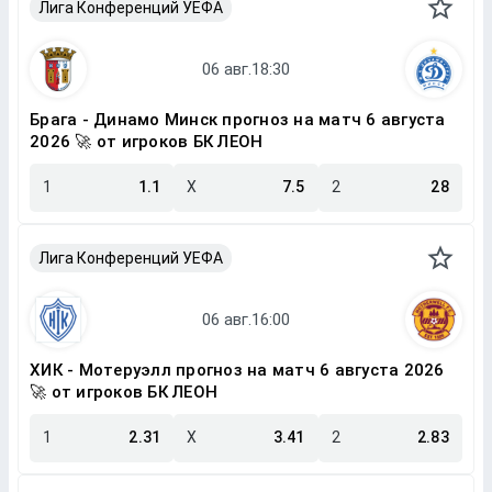
Лига Конференций УЕФА
Брага - Динамо Минск прогноз на матч 6 августа
2026 🚀 от игроков БК ЛЕОН
1
1.1
X
7.5
2
28
Лига Конференций УЕФА
ХИК - Мотеруэлл прогноз на матч 6 августа 2026
🚀 от игроков БК ЛЕОН
1
2.31
X
3.41
2
2.83