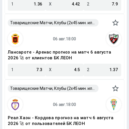
1
1.36
X
4.42
2
7.9
Товарищеские Матчи, Клубы (2x45 мин. или 2x40 мин.)
Лансароте - Аренас прогноз на матч 6 августа
2026 🚀 от клиентов БК ЛЕОН
1
7.3
X
4.5
2
1.37
Товарищеские Матчи, Клубы (2x45 мин. или 2x40 мин.)
Реал Хаэн - Кордова прогноз на матч 6 августа
2026 🚀 от пользователей БК ЛЕОН