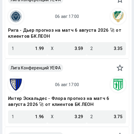
Рига - Дьер прогноз на матч 6 августа 2026 🚀 от
клиентов БК ЛЕОН
1
1.99
X
3.59
2
3.35
Лига Конференций УЕФА
Интер Эскальдес - Флора прогноз на матч 6
августа 2026 🚀 от клиентов БК ЛЕОН
1
1.96
X
3.29
2
3.75