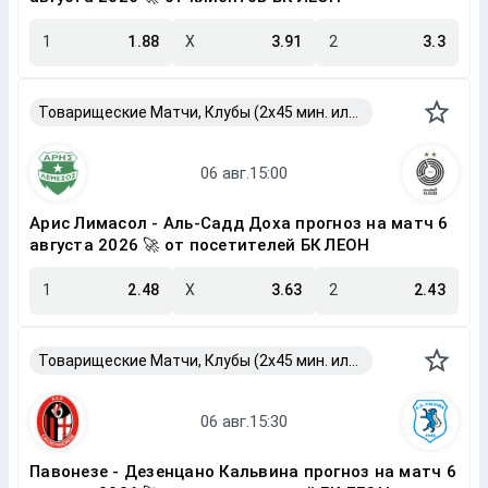
1
1.88
X
3.91
2
3.3
Товарищеские Матчи, Клубы (2x45 мин. или 2x40 мин.)
Арис Лимасол - Аль-Садд Доха прогноз на матч 6
августа 2026 🚀 от посетителей БК ЛЕОН
1
2.48
X
3.63
2
2.43
Товарищеские Матчи, Клубы (2x45 мин. или 2x40 мин.)
Павонезе - Дезенцано Кальвина прогноз на матч 6