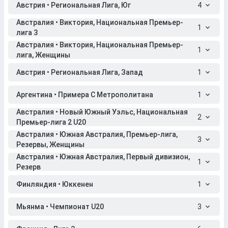
Австрия • Региональная Лига, Юг
4
Австралия • Виктория, Национальная Премьер-
1
лига 3
Австралия • Виктория, Национальная Премьер-
1
лига, Женщины
Австрия • Региональная Лига, Запад
1
Аргентина • Примера C Метрополитана
1
Австралия • Новый Южный Уэльс, Национальная
2
Премьер-лига 2 U20
Австралия • Южная Австралия, Премьер-лига,
3
Резервы, Женщины
Австралия • Южная Австралия, Первый дивизион,
1
Резерв
Финляндия • Юккенен
1
Мьянма • Чемпионат U20
3