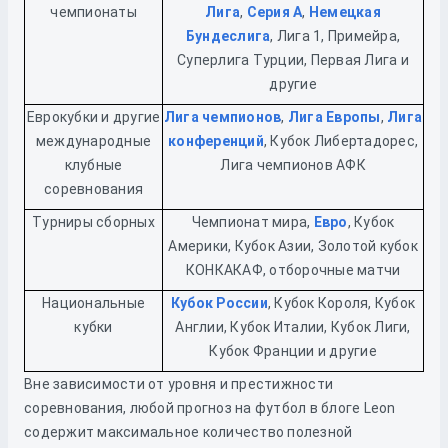
чемпионаты
Лига
,
Серия А
,
Немецкая
Бундеслига
, Лига 1, Примейра,
Суперлига Турции, Первая Лига и
другие
Еврокубки и другие
Лига чемпионов
,
Лига Европы
,
Лига
международные
конференций
, Кубок Либертадорес,
клубные
Лига чемпионов АФК
соревнования
Турниры сборных
Чемпионат мира,
Евро
, Кубок
Америки, Кубок Азии, Золотой кубок
КОНКАКАФ, отборочные матчи
Национальные
Кубок России
, Кубок Короля, Кубок
кубки
Англии, Кубок Италии, Кубок Лиги,
Кубок Франции и другие
Вне зависимости от уровня и престижности
соревнования, любой прогноз на футбол в блоге Leon
содержит максимальное количество полезной