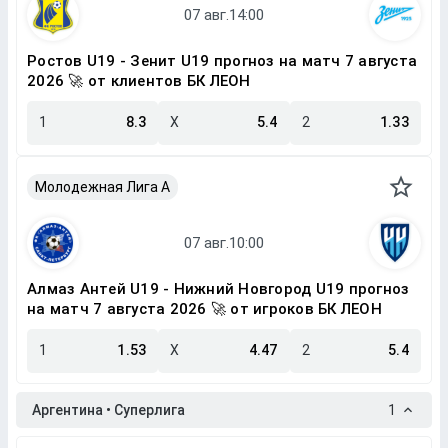
Ростов U19 - Зенит U19 прогноз на матч 7 августа
2026 🚀 от клиентов БК ЛЕОН
1
8.3
X
5.4
2
1.33
Молодежная Лига А
Алмаз Антей U19 - Нижний Новгород U19 прогноз
на матч 7 августа 2026 🚀 от игроков БК ЛЕОН
1
1.53
X
4.47
2
5.4
Аргентина • Суперлига
1