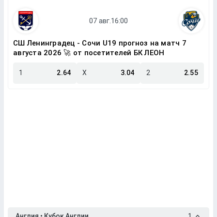
СШ Ленинградец - Сочи U19 прогноз на матч 7
августа 2026 🚀 от посетителей БК ЛЕОН
1
2.64
X
3.04
2
2.55
Англия • Кубок Англии
1