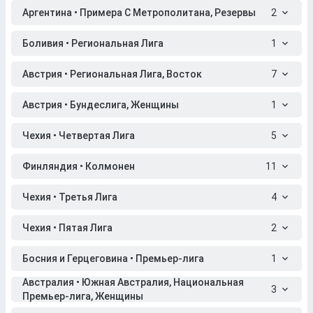
Аргентина • Примера C Метрополитана, Резервы
2
Боливия • Региональная Лига
1
Австрия • Региональная Лига, Восток
7
Австрия • Бундеслига, Женщины
1
Чехия • Четвертая Лига
5
Финляндия • Колмонен
11
Чехия • Третья Лига
4
Чехия • Пятая Лига
2
Босния и Герцеговина • Премьер-лига
1
Австралия • Южная Австралия, Национальная
3
Премьер-лига, Женщины