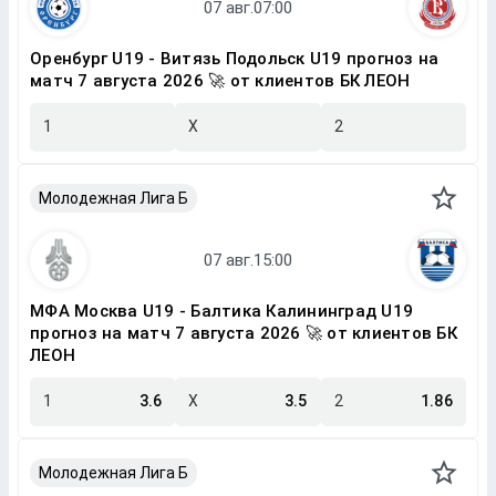
Оренбург U19 - Витязь Подольск U19 прогноз на
матч 7 августа 2026 🚀 от клиентов БК ЛЕОН
1
X
2
Молодежная Лига Б
МФА Москва U19 - Балтика Калининград U19
прогноз на матч 7 августа 2026 🚀 от клиентов БК
ЛЕОН
1
3.6
X
3.5
2
1.86
Молодежная Лига Б