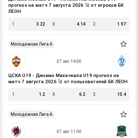
прогноз на матч 7 августа 2026 🚀 от игроков БК
ЛЕОН
1
3.22
X
4.14
2
1.97
Молодежная Лига А
ЦСКА U19 - Динамо Махачкала U19 прогноз на
матч 7 августа 2026 🚀 от пользователей БК ЛЕОН
1
1.2
X
6.2
2
15.4
Молодежная Лига А