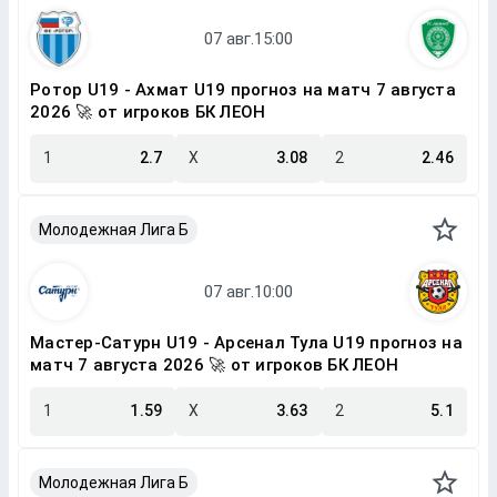
Ротор U19 - Ахмат U19 прогноз на матч 7 августа
2026 🚀 от игроков БК ЛЕОН
1
2.7
X
3.08
2
2.46
Молодежная Лига Б
Мастер-Сатурн U19 - Арсенал Тула U19 прогноз на
матч 7 августа 2026 🚀 от игроков БК ЛЕОН
1
1.59
X
3.63
2
5.1
Молодежная Лига Б