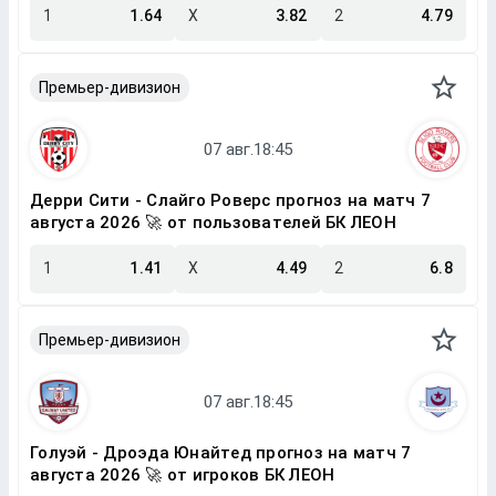
1
1.64
X
3.82
2
4.79
Премьер-дивизион
Дерри Сити - Слайго Роверс прогноз на матч 7
августа 2026 🚀 от пользователей БК ЛЕОН
1
1.41
X
4.49
2
6.8
Премьер-дивизион
Голуэй - Дроэда Юнайтед прогноз на матч 7
августа 2026 🚀 от игроков БК ЛЕОН