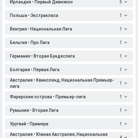
Ирландия • Первый Дивизион
5
Польша • Экстракласа
1
Венгрия • Национальная Лига
1
Бельгия • Про Лига
1
Германия • Вторая Бундеслига
1
Болгария • Первая Лига
1
Австралия • Квинсленд, Национальная Премьер-
1
лига
Фарерские острова • Премьер-лига
1
Румыния • Вторая Лига
1
Уругвай • Примера
1
Австралия • Южная Австралия, Национальная
4