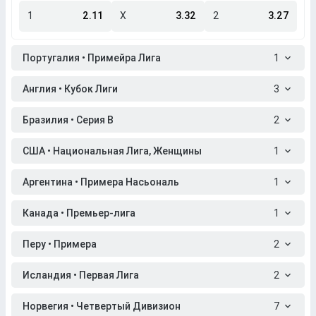
1
2.11
X
3.32
2
3.27
Португалия • Примейра Лига
1
Англия • Кубок Лиги
3
Бразилия • Серия B
2
США • Национальная Лига, Женщины
1
Аргентина • Примера Насьональ
1
Канада • Премьер-лига
1
Перу • Примера
2
Исландия • Первая Лига
2
Норвегия • Четвертый Дивизион
7