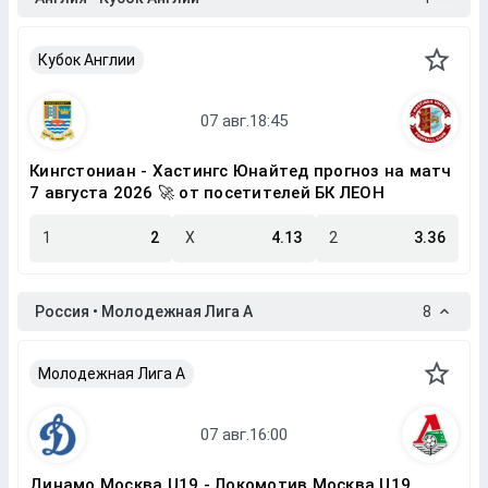
Кубок Англии
Кингстониан - Хастингс Юнайтед прогноз на матч
7 августа 2026 🚀 от посетителей БК ЛЕОН
1
2
X
4.13
2
3.36
Россия • Молодежная Лига А
8
Молодежная Лига А
Динамо Москва U19 - Локомотив Москва U19