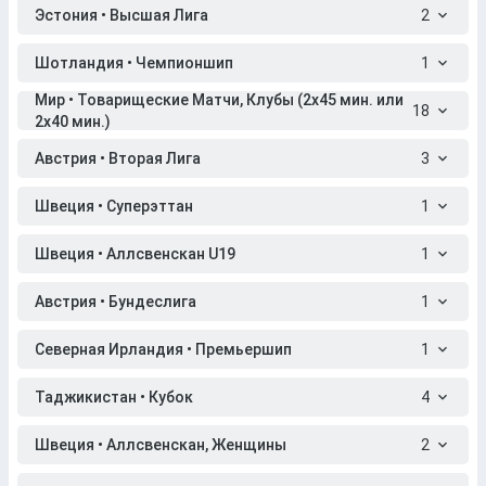
Эстония • Высшая Лига
2
Шотландия • Чемпионшип
1
Мир • Товарищеские Матчи, Клубы (2x45 мин. или
18
2x40 мин.)
Австрия • Вторая Лига
3
Швеция • Суперэттан
1
Швеция • Аллсвенскан U19
1
Австрия • Бундеслига
1
Северная Ирландия • Премьершип
1
Таджикистан • Кубок
4
Швеция • Аллсвенскан, Женщины
2