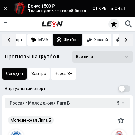
Бонус 1500 ₽
ОТКРЫТЬ СЧЕТ
Только для читателей блога
Киберспорт
MMA
Футбол
Хоккей
Баск
Прогнозы на Футбол
Все лиги
Сегодня
Завтра
Через 3+
Виртуальный спорт
Россия • Молодежная Лига Б
5
Молодежная Лига Б