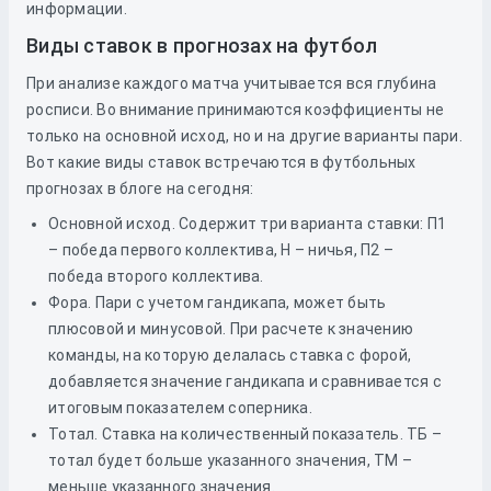
информации.
Виды ставок в прогнозах на футбол
При анализе каждого матча учитывается вся глубина
росписи. Во внимание принимаются коэффициенты не
только на основной исход, но и на другие варианты пари.
Вот какие виды ставок встречаются в футбольных
прогнозах в блоге на сегодня:
Основной исход. Содержит три варианта ставки: П1
– победа первого коллектива, Н – ничья, П2 –
победа второго коллектива.
Фора. Пари с учетом гандикапа, может быть
плюсовой и минусовой. При расчете к значению
команды, на которую делалась ставка с форой,
добавляется значение гандикапа и сравнивается с
итоговым показателем соперника.
Тотал. Ставка на количественный показатель. ТБ –
тотал будет больше указанного значения, ТМ –
меньше указанного значения.