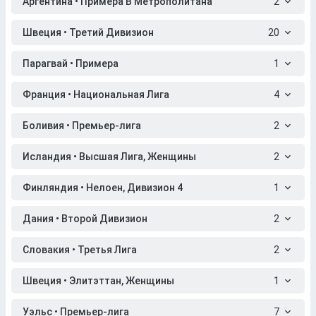
Аргентина • Примера B Метрополитана
2
Швеция • Третий Дивизион
20
Парагвай • Примера
1
Франция • Национальная Лига
4
Боливия • Премьер-лига
2
Исландия • Высшая Лига, Женщины
2
Финляндия • Нелоен, Дивизион 4
1
Дания • Второй Дивизион
2
Словакия • Третья Лига
2
Швеция • Элитэттан, Женщины
1
Уэльс • Премьер-лига
7