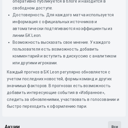
оперативно публикуется в блоге и находится в
свободном доступе.
Достоверность. Для каждого матча используется
информация с официальных источников и
автоматически подтягиваются коэффициенты из
линии БК Leon.
Возможность высказать свое мнение. У каждого
пользователя есть возможность добавить
комментарий и вступить в дискуссию с аналитиком
или другими игроками.
Каждый прогноз в БК Leon регулярно обновляется с
учетом последних новостей, формы команд и других
значимых факторов. В прогнозах есть возможность
добавить интересующие события в «Избранное»,
следить за обновлениями, участвовать в голосовании и
быстро переходить к оформлению пари.
Акции
Все