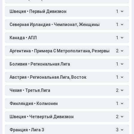
Швеция • Первый Дивизион
1
Северная Ирландия • Чемпионат, Женщины
1
Канада • АПЛ
1
Аргентина • Примера C Метрополитана, Резервы
2
Боливия • Региональная Лига
1
Австрия • Региональная Лига, Восток
1
Чехия • Третья Лига
2
Финляндия • Колмонен
1
Швеция • Четвертый Дивизион
2
Франция • Лига 3
3