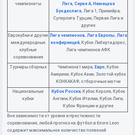
чемпионаты
Лига
,
Серия А
,
Немецкая
Бундеслига
, Лига 1, Примейра,
Суперлига Турции, Первая Лига и
другие
Еврокубки и другие
Лига чемпионов
,
Лига Европы
,
Лига
международные
конференций
, Кубок Либертадорес,
клубные
Лига чемпионов АФК
соревнования
Турниры сборных
Чемпионат мира,
Евро
, Кубок
Америки, Кубок Азии, Золотой кубок
КОНКАКАФ, отборочные матчи
Национальные
Кубок России
, Кубок Короля, Кубок
кубки
Англии, Кубок Италии, Кубок Лиги,
Кубок Франции и другие
Вне зависимости от уровня и престижности
соревнования, любой прогноз на футбол в блоге Leon
содержит максимальное количество полезной