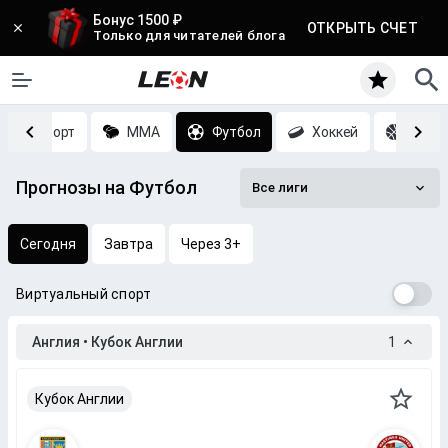
Бонус 1500 ₽
ОТКРЫТЬ СЧЕТ
Только для читателей блога
Киберспорт
MMA
Футбол
Хоккей
Баск
Прогнозы на Футбол
Все лиги
Сегодня
Завтра
Через 3+
Виртуальный спорт
Англия • Кубок Англии
1
Кубок Англии