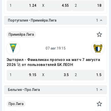
1
1.24
X
4.55
2
18
Португалия • Примейра Лига
1
Примейра Лига
Эшторил - Фамаликан прогноз на матч 7 августа
2026 🚀 от пользователей БК ЛЕОН
1
9.15
X
3.5
2
1.5
Бельгия • Про Лига
1
Про Лига