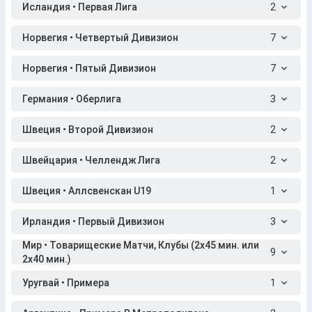
Исландия • Первая Лига
2
Норвегия • Четвертый Дивизион
7
Норвегия • Пятый Дивизион
7
Германия • Оберлига
3
Швеция • Второй Дивизион
2
Швейцария • Челлендж Лига
2
Швеция • Аллсвенскан U19
1
Ирландия • Первый Дивизион
3
Мир • Товарищеские Матчи, Клубы (2x45 мин. или
9
2x40 мин.)
Уругвай • Примера
1