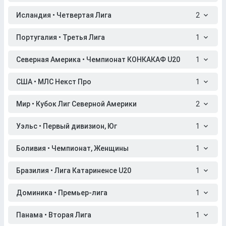
Исландия • Четвертая Лига
2
Португалия • Третья Лига
1
Северная Америка • Чемпионат КОНКАКАФ U20
1
США • МЛС Некст Про
1
Мир • Кубок Лиг Северной Америки
2
Уэльс • Первый дивизион, Юг
1
Боливия • Чемпионат, Женщины
1
Бразилия • Лига Катариненсе U20
1
Доминика • Премьер-лига
1
Панама • Вторая Лига
1