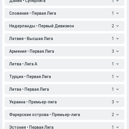
Дания • Суперлига
1
Словения • Первая Лига
1
Нидерланды • Первый Дивизион
2
Латвия • Высшая Лига
1
Армения • Первая Лига
3
Литва • Лига A
1
Турция • Первая Лига
1
Литва • Первая Лига
1
Украина • Премьер-лига
3
Фарерские острова • Премьер-лига
2
Эстония • Первая Лига
1