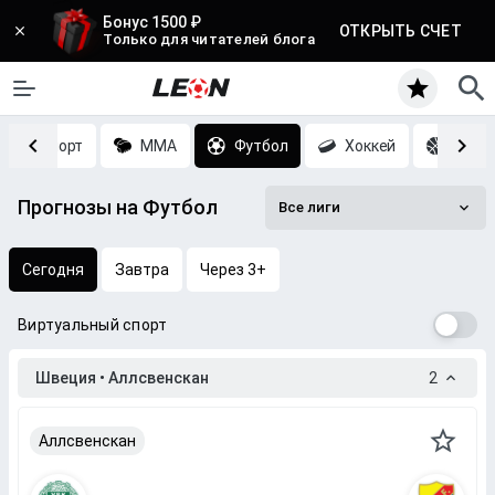
Бонус 1500 ₽
ОТКРЫТЬ СЧЕТ
Только для читателей блога
Киберспорт
MMA
Футбол
Хоккей
Баск
Прогнозы на Футбол
Все лиги
Сегодня
Завтра
Через 3+
Виртуальный спорт
Швеция • Аллсвенскан
2
Аллсвенскан