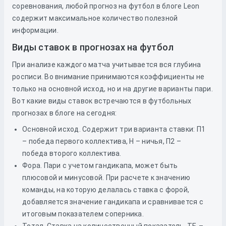
соревнования, любой прогноз на футбол в блоге Leon
содержит максимальное количество полезной
информации.
Виды ставок в прогнозах на футбол
При анализе каждого матча учитывается вся глубина
росписи. Во внимание принимаются коэффициенты не
только на основной исход, но и на другие варианты пари.
Вот какие виды ставок встречаются в футбольных
прогнозах в блоге на сегодня:
Основной исход. Содержит три варианта ставки: П1
– победа первого коллектива, Н – ничья, П2 –
победа второго коллектива.
Фора. Пари с учетом гандикапа, может быть
плюсовой и минусовой. При расчете к значению
команды, на которую делалась ставка с форой,
добавляется значение гандикапа и сравнивается с
итоговым показателем соперника.