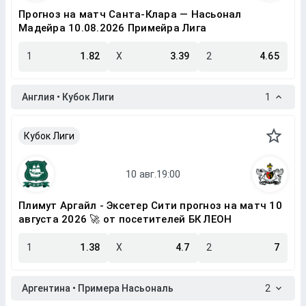
Прогноз на матч Санта-Клара — Насьонал
Мадейра 10.08.2026 Примейра Лига
1
1.82
X
3.39
2
4.65
Англия • Кубок Лиги
1
Кубок Лиги
Плимут Аргайл - Эксетер Сити прогноз на матч 10
августа 2026 🚀 от посетителей БК ЛЕОН
1
1.38
X
4.7
2
7
Аргентина • Примера Насьональ
2