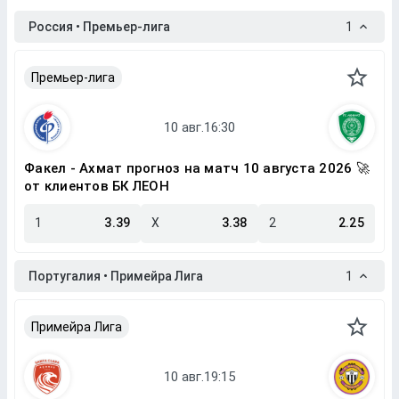
Россия • Премьер-лига
1
Премьер-лига
Факел - Ахмат прогноз на матч 10 августа 2026 🚀
от клиентов БК ЛЕОН
1
3.39
X
3.38
2
2.25
Португалия • Примейра Лига
1
Примейра Лига