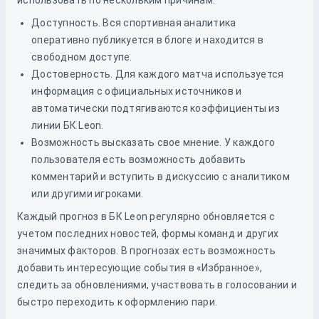
использовать по нескольким причинам.
Доступность. Вся спортивная аналитика
оперативно публикуется в блоге и находится в
свободном доступе.
Достоверность. Для каждого матча используется
информация с официальных источников и
автоматически подтягиваются коэффициенты из
линии БК Leon.
Возможность высказать свое мнение. У каждого
пользователя есть возможность добавить
комментарий и вступить в дискуссию с аналитиком
или другими игроками.
Каждый прогноз в БК Leon регулярно обновляется с
учетом последних новостей, формы команд и других
значимых факторов. В прогнозах есть возможность
добавить интересующие события в «Избранное»,
следить за обновлениями, участвовать в голосовании и
быстро переходить к оформлению пари.