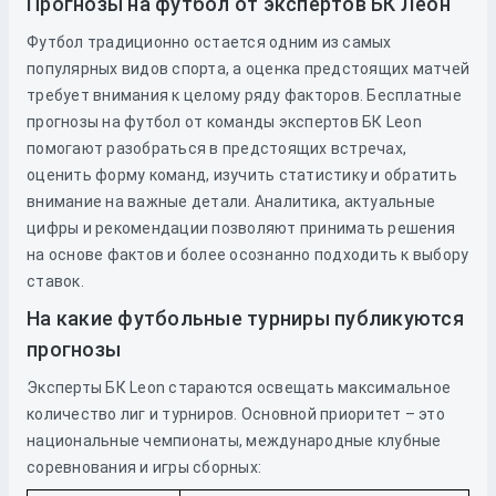
Прогнозы на футбол от экспертов БК Леон
Футбол традиционно остается одним из самых
популярных видов спорта, а оценка предстоящих матчей
требует внимания к целому ряду факторов. Бесплатные
прогнозы на футбол от команды экспертов БК Leon
помогают разобраться в предстоящих встречах,
оценить форму команд, изучить статистику и обратить
внимание на важные детали. Аналитика, актуальные
цифры и рекомендации позволяют принимать решения
на основе фактов и более осознанно подходить к выбору
ставок.
На какие футбольные турниры публикуются
прогнозы
Эксперты БК Leon стараются освещать максимальное
количество лиг и турниров. Основной приоритет – это
национальные чемпионаты, международные клубные
соревнования и игры сборных: