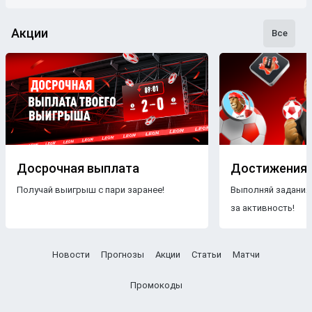
Акции
Все
Досрочная выплата
Достижения
Получай выигрыш с пари заранее!
Выполняй задания
за активность!
Новости
Прогнозы
Акции
Статьи
Матчи
Промокоды