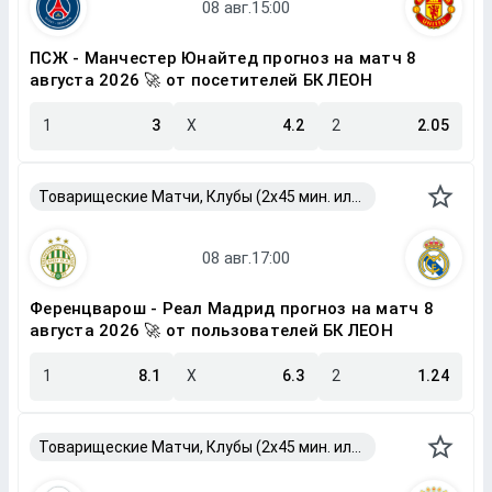
ПСЖ - Манчестер Юнайтед прогноз на матч 8
августа 2026 🚀 от посетителей БК ЛЕОН
1
3
X
4.2
2
2.05
Товарищеские Матчи, Клубы (2x45 мин. или 2x40 мин.)
Ференцварош - Реал Мадрид прогноз на матч 8
августа 2026 🚀 от пользователей БК ЛЕОН
1
8.1
X
6.3
2
1.24
Товарищеские Матчи, Клубы (2x45 мин. или 2x40 мин.)