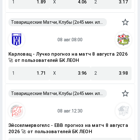
1
1.89
X
4.06
2
3.17
Товарищеские Матчи, Клубы (2x45 мин. или 2x40 мин.)
Карловац - Лучко прогноз на матч 8 августа 2026
🚀 от пользователей БК ЛЕОН
1
1.71
X
3.96
2
3.98
Товарищеские Матчи, Клубы (2x45 мин. или 2x40 мин.)
Эйсселмервогелс - ЕВВ прогноз на матч 8 августа
2026 🚀 от пользователей БК ЛЕОН