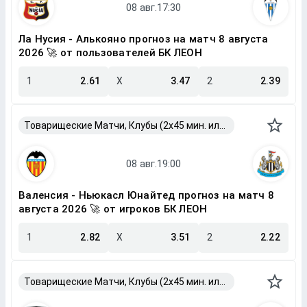
Ла Нусия - Алькояно прогноз на матч 8 августа
2026 🚀 от пользователей БК ЛЕОН
1
2.61
X
3.47
2
2.39
Товарищеские Матчи, Клубы (2x45 мин. или 2x40 мин.)
Валенсия - Ньюкасл Юнайтед прогноз на матч 8
августа 2026 🚀 от игроков БК ЛЕОН
1
2.82
X
3.51
2
2.22
Товарищеские Матчи, Клубы (2x45 мин. или 2x40 мин.)