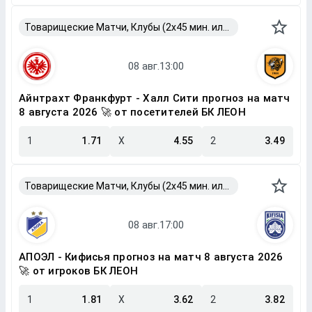
Товарищеские Матчи, Клубы (2x45 мин. или 2x40 мин.)
Айнтрахт Франкфурт - Халл Сити прогноз на матч
8 августа 2026 🚀 от посетителей БК ЛЕОН
1
1.71
X
4.55
2
3.49
Товарищеские Матчи, Клубы (2x45 мин. или 2x40 мин.)
АПОЭЛ - Кифисья прогноз на матч 8 августа 2026
🚀 от игроков БК ЛЕОН
1
1.81
X
3.62
2
3.82