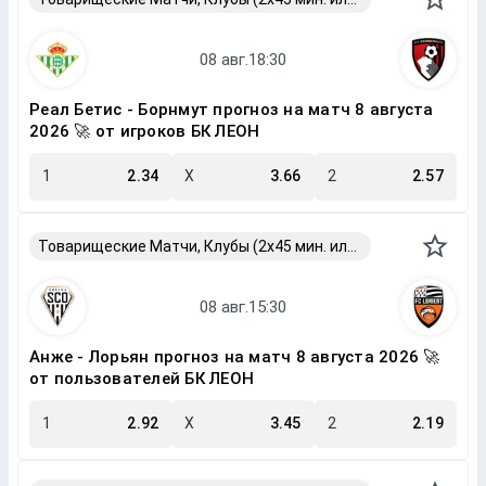
Реал Бетис - Борнмут прогноз на матч 8 августа
2026 🚀 от игроков БК ЛЕОН
1
2.34
X
3.66
2
2.57
Товарищеские Матчи, Клубы (2x45 мин. или 2x40 мин.)
Анже - Лорьян прогноз на матч 8 августа 2026 🚀
от пользователей БК ЛЕОН
1
2.92
X
3.45
2
2.19