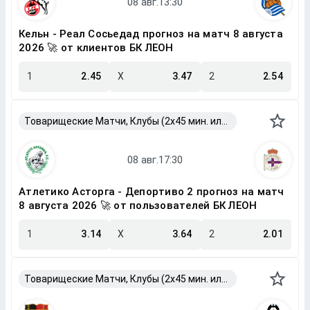
Кельн - Реал Сосьедад прогноз на матч 8 августа
2026 🚀 от клиентов БК ЛЕОН
1
2.45
X
3.47
2
2.54
Товарищеские Матчи, Клубы (2x45 мин. или 2x40 мин.)
Атлетико Асторга - Депортиво 2 прогноз на матч
8 августа 2026 🚀 от пользователей БК ЛЕОН
1
3.14
X
3.64
2
2.01
Товарищеские Матчи, Клубы (2x45 мин. или 2x40 мин.)