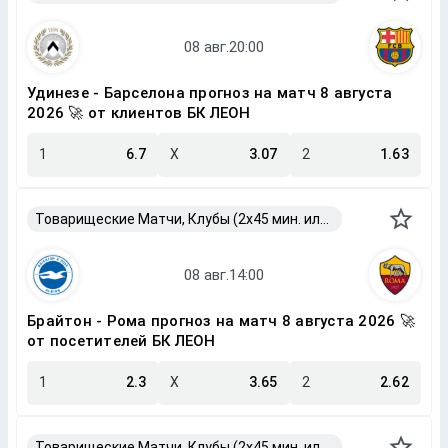
Удинезе - Барселона прогноз на матч 8 августа
2026 🚀 от клиентов БК ЛЕОН
1
6.7
X
3.07
2
1.63
Товарищеские Матчи, Клубы (2x45 мин. или 2x40 мин.)
Брайтон - Рома прогноз на матч 8 августа 2026 🚀
от посетителей БК ЛЕОН
1
2.3
X
3.65
2
2.62
Товарищеские Матчи, Клубы (2x45 мин. или 2x40 мин.)