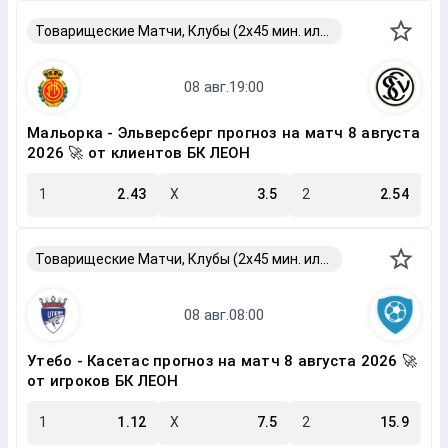
Товарищеские Матчи, Клубы (2x45 мин. или 2x40 мин.)
Мальорка - Эльверсберг прогноз на матч 8 августа
2026 🚀 от клиентов БК ЛЕОН
1
2.43
X
3.5
2
2.54
Товарищеские Матчи, Клубы (2x45 мин. или 2x40 мин.)
Утебо - Касетас прогноз на матч 8 августа 2026 🚀
от игроков БК ЛЕОН
1
1.12
X
7.5
2
15.9