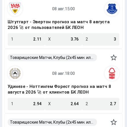
Штутгарт - Эвертон прогноз на матч 8 августа
2026 🚀 от пользователей БК ЛЕОН
1
2.11
X
3.76
2
3
Товарищеские Матчи, Клубы (2x45 мин. или 2x40 мин.)
Удинезе - Ноттингем Форест прогноз на матч 8
августа 2026 🚀 от клиентов БК ЛЕОН
1
2.94
X
2.64
2
2.7
Товарищеские Матчи, Клубы (2x45 мин. или 2x40 мин.)