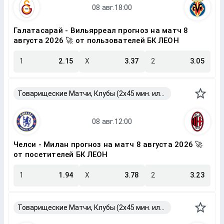
Галатасарай - Вильярреал прогноз на матч 8
августа 2026 🚀 от пользователей БК ЛЕОН
1
2.15
X
3.37
2
3.05
Товарищеские Матчи, Клубы (2x45 мин. или 2x40 мин.)
Челси - Милан прогноз на матч 8 августа 2026 🚀
от посетителей БК ЛЕОН
1
1.94
X
3.78
2
3.23
Товарищеские Матчи, Клубы (2x45 мин. или 2x40 мин.)