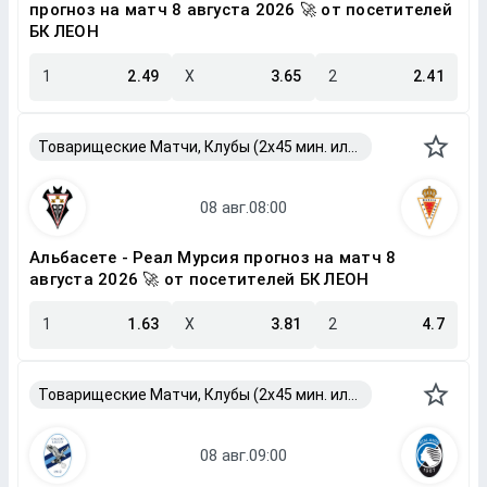
прогноз на матч 8 августа 2026 🚀 от посетителей
БК ЛЕОН
1
2.49
X
3.65
2
2.41
Товарищеские Матчи, Клубы (2x45 мин. или 2x40 мин.)
Альбасете - Реал Мурсия прогноз на матч 8
августа 2026 🚀 от посетителей БК ЛЕОН
1
1.63
X
3.81
2
4.7
Товарищеские Матчи, Клубы (2x45 мин. или 2x40 мин.)