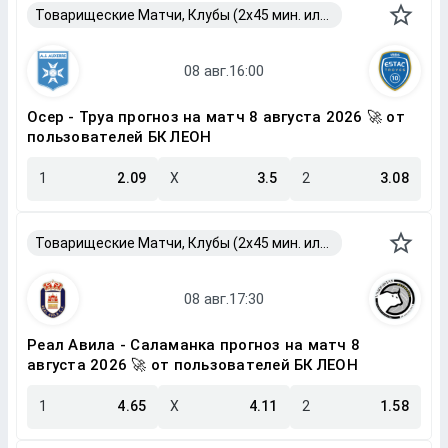
Товарищеские Матчи, Клубы (2x45 мин. или 2x40 мин.)
Осер - Труа прогноз на матч 8 августа 2026 🚀 от
пользователей БК ЛЕОН
1
2.09
X
3.5
2
3.08
Товарищеские Матчи, Клубы (2x45 мин. или 2x40 мин.)
Реал Авила - Саламанка прогноз на матч 8
августа 2026 🚀 от пользователей БК ЛЕОН
1
4.65
X
4.11
2
1.58