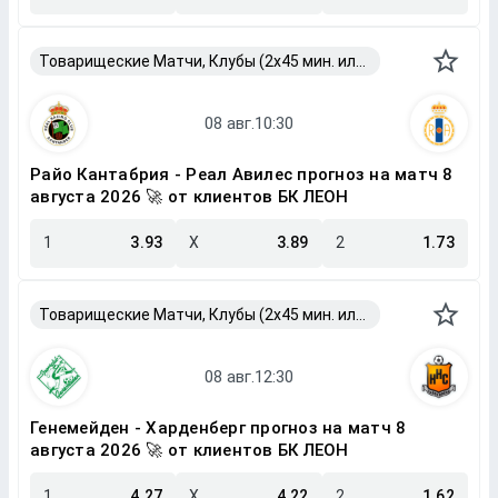
Товарищеские Матчи, Клубы (2x45 мин. или 2x40 мин.)
Райо Кантабрия - Реал Авилес прогноз на матч 8
августа 2026 🚀 от клиентов БК ЛЕОН
1
3.93
X
3.89
2
1.73
Товарищеские Матчи, Клубы (2x45 мин. или 2x40 мин.)
Генемейден - Харденберг прогноз на матч 8
августа 2026 🚀 от клиентов БК ЛЕОН
1
4.27
X
4.22
2
1.62