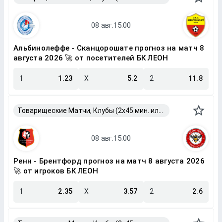
Альбинолеффе - Сканцорошате прогноз на матч 8
августа 2026 🚀 от посетителей БК ЛЕОН
1
1.23
X
5.2
2
11.8
Товарищеские Матчи, Клубы (2x45 мин. или 2x40 мин.)
Ренн - Брентфорд прогноз на матч 8 августа 2026
🚀 от игроков БК ЛЕОН
1
2.35
X
3.57
2
2.6