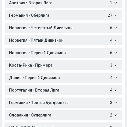
Австрия • Вторая Лига
1
Германия • Оберлига
27
Норвегия • Четвертый Дивизион
6
Норвегия • Пятый Дивизион
4
Норвегия • Первый Дивизион
6
Коста-Рика • Примера
3
Дания • Первый Дивизион
4
Португалия • Вторая Лига
4
Германия • Третья Бундеслига
3
Словакия • Суперлига
2