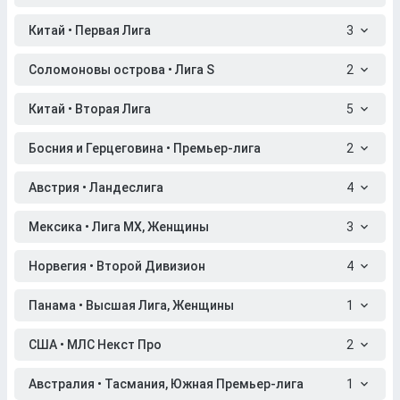
Китай • Первая Лига
3
Соломоновы острова • Лига S
2
Китай • Вторая Лига
5
Босния и Герцеговина • Премьер-лига
2
Австрия • Ландеслига
4
Мексика • Лига МХ, Женщины
3
Норвегия • Второй Дивизион
4
Панама • Высшая Лига, Женщины
1
США • МЛС Некст Про
2
Австралия • Тасмания, Южная Премьер-лига
1