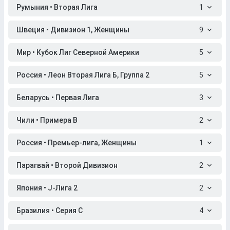
Румыния • Вторая Лига
1
Швеция • Дивизион 1, Женщины
9
Мир • Кубок Лиг Северной Америки
5
Россия • Леон Вторая Лига Б, Группа 2
5
Беларусь • Первая Лига
3
Чили • Примера B
2
Россия • Премьер-лига, Женщины
1
Парагвай • Второй Дивизион
2
Япония • J-Лига 2
2
Бразилия • Серия C
4