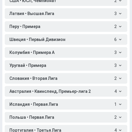
США • ЮСЛ, Чемпионат
2
Латвия • Высшая Лига
3
Перу • Примера
2
Швеция • Первый Дивизион
6
Колумбия • Примера A
3
Уругвай • Примера
3
Словакия • Вторая Лига
2
Австралия • Квинсленд, Премьер-лига 2
4
Исландия • Первая Лига
1
Польша • Первая Лига
2
Португалия • Третья Лига
4