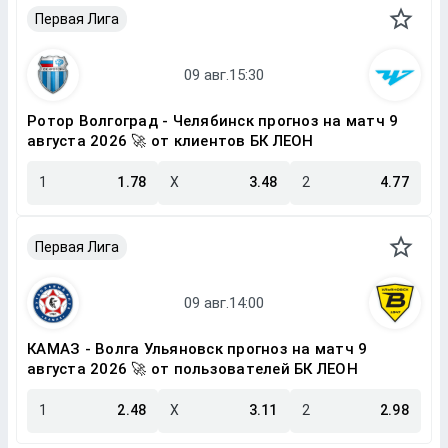
Первая Лига
Ротор Волгоград - Челябинск прогноз на матч 9
августа 2026 🚀 от клиентов БК ЛЕОН
1
1.78
X
3.48
2
4.77
Первая Лига
КАМАЗ - Волга Ульяновск прогноз на матч 9
августа 2026 🚀 от пользователей БК ЛЕОН
1
2.48
X
3.11
2
2.98