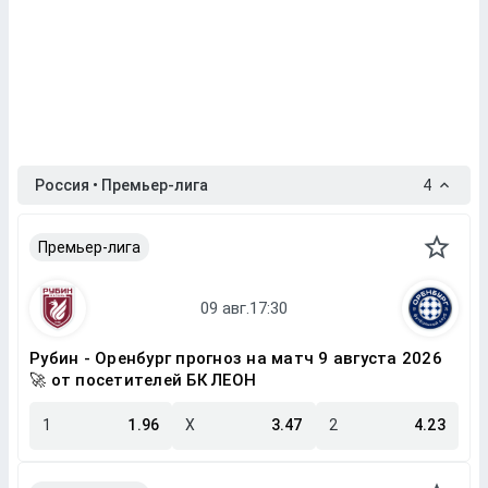
Россия • Премьер-лига
4
Премьер-лига
Рубин - Оренбург прогноз на матч 9 августа 2026
🚀 от посетителей БК ЛЕОН
1
1.96
X
3.47
2
4.23