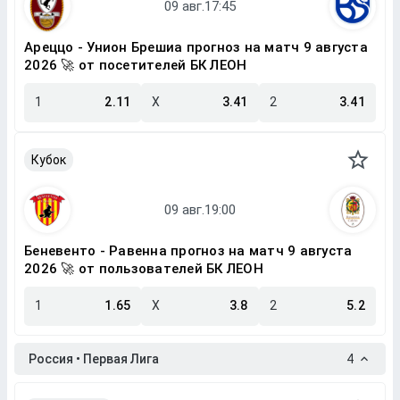
Ареццо - Унион Брешиа прогноз на матч 9 августа
2026 🚀 от посетителей БК ЛЕОН
1
2.11
X
3.41
2
3.41
Кубок
Беневенто - Равенна прогноз на матч 9 августа
2026 🚀 от пользователей БК ЛЕОН
1
1.65
X
3.8
2
5.2
Россия • Первая Лига
4