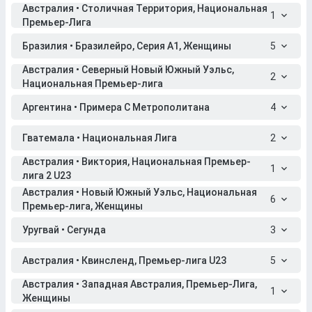
Австралия • Столичная Территория, Национальная
1
Премьер-Лига
Бразилия • Бразилейро, Серия A1, Женщины
5
Австралия • Северный Новый Южный Уэльс,
2
Национальная Премьер-лига
Аргентина • Примера C Метрополитана
4
Гватемала • Национальная Лига
2
Австралия • Виктория, Национальная Премьер-
1
лига 2 U23
Австралия • Новый Южный Уэльс, Национальная
6
Премьер-лига, Женщины
Уругвай • Сегунда
3
Австралия • Квинсленд, Премьер-лига U23
5
Австралия • Западная Австралия, Премьер-Лига,
1
Женщины