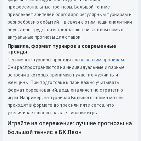
профессиональные прогнозы. Большой теннис
привлекает зрителей благодаря регулярным турнирам и
разнообразию событий – в связи с этим наши аналитики
неустанно трудятся и предлагают читателям самые
актуальные прогнозы для ставок.
Правила, формат турниров и современные
тренды
Теннисные турниры проводятся
по четким правилам
.
Они распространяются на индивидуальные и парные
встречи в которых принимают участие мужчины и
женщины. При подготовке к пари важно учитывать
формат соревнований, ведь он влияет на стратегию
игры. Например, на турнирах Большого шлема матчи
проходят в формате до трех или пяти сетов, что
увеличивает шансы на затягивание игры.
Играйте на опережение: лучшие прогнозы на
большой теннис в БК Леон