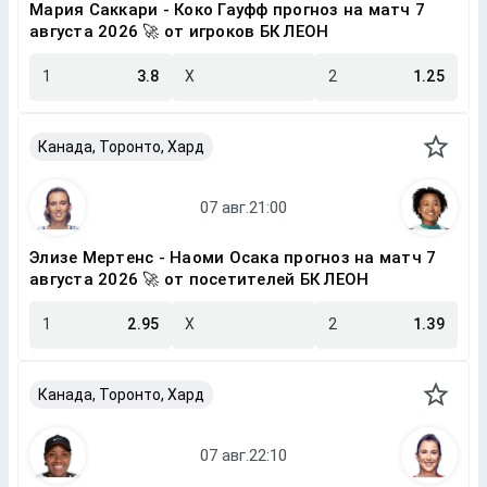
Мария Саккари - Коко Гауфф прогноз на матч 7
августа 2026 🚀 от игроков БК ЛЕОН
1
3.8
X
2
1.25
Канада, Торонто, Хард
Элизе Мертенс - Наоми Осака прогноз на матч 7
августа 2026 🚀 от посетителей БК ЛЕОН
1
2.95
X
2
1.39
Канада, Торонто, Хард