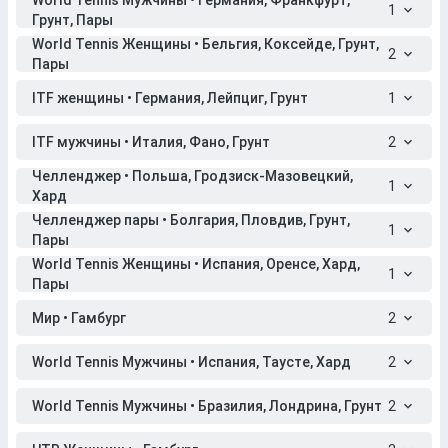
World Tennis Мужчины • Германия, Франкфурт,
1
Грунт, Пары
World Tennis Женщины • Бельгия, Коксейде, Грунт,
2
Пары
ITF женщины • Германия, Лейпциг, Грунт
1
ITF мужчины • Италия, Фано, Грунт
2
Челленджер • Польша, Гродзиск-Мазовецкий,
1
Хард
Челленджер пары • Болгария, Пловдив, Грунт,
1
Пары
World Tennis Женщины • Испания, Оренсе, Хард,
1
Пары
Мир • Гамбург
2
World Tennis Мужчины • Испания, Таусте, Хард
2
World Tennis Мужчины • Бразилия, Лондрина, Грунт
2