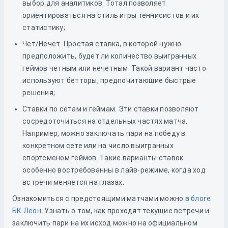
выбор для аналитиков. Тотал позволяет
ориентироваться на стиль игры теннисистов и их
статистику;
Чет/Нечет. Простая ставка, в которой нужно
предположить, будет ли количество выигранных
геймов четным или нечетным. Такой вариант часто
используют бетторы, предпочитающие быстрые
решения;
Ставки по сетам и геймам. Эти ставки позволяют
сосредоточиться на отдельных частях матча.
Например, можно заключать пари на победу в
конкретном сете или на число выигранных
спортсменом геймов. Такие варианты ставок
особенно востребованны в лайв-режиме, когда ход
встречи меняется на глазах.
Ознакомиться с предстоящими матчами можно в
блоге
БК Леон
. Узнать о том, как проходят текущие встречи и
заключить пари на их исход можно на официальном