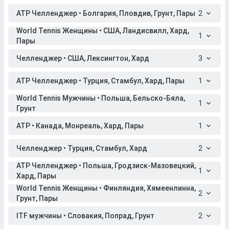
ATP Челленджер • Болгария, Пловдив, Грунт, Пары
2
World Tennis Женщины • США, Ландисвилл, Хард,
1
Пары
Челленджер • США, Лексингтон, Хард
3
ATP Челленджер • Турция, Стамбул, Хард, Пары
1
World Tennis Мужчины • Польша, Бельско-Бяла,
1
Грунт
ATP • Канада, Монреаль, Хард, Пары
1
Челленджер • Турция, Стамбул, Хард
2
ATP Челленджер • Польша, Гродзиск-Мазовецкий,
1
Хард, Пары
World Tennis Женщины • Финляндия, Хямеенлинна,
2
Грунт, Пары
ITF мужчины • Словакия, Попрад, Грунт
2