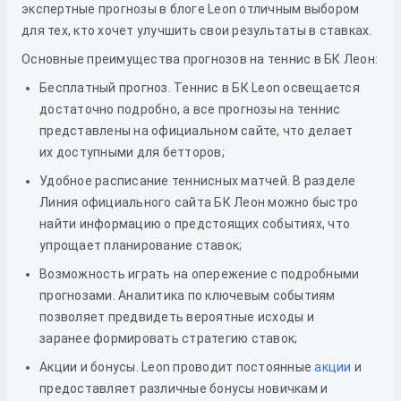
экспертные прогнозы в блоге Leon отличным выбором
для тех, кто хочет улучшить свои результаты в ставках.
Основные преимущества прогнозов на теннис в БК Леон:
Бесплатный прогноз. Теннис в БК Leon освещается
достаточно подробно, а все прогнозы на теннис
представлены на официальном сайте, что делает
их доступными для бетторов;
Удобное расписание теннисных матчей. В разделе
Линия официального сайта БК Леон можно быстро
найти информацию о предстоящих событиях, что
упрощает планирование ставок;
Возможность играть на опережение с подробными
прогнозами. Аналитика по ключевым событиям
позволяет предвидеть вероятные исходы и
заранее формировать стратегию ставок;
Акции и бонусы. Leon проводит постоянные
акции
и
предоставляет различные бонусы новичкам и