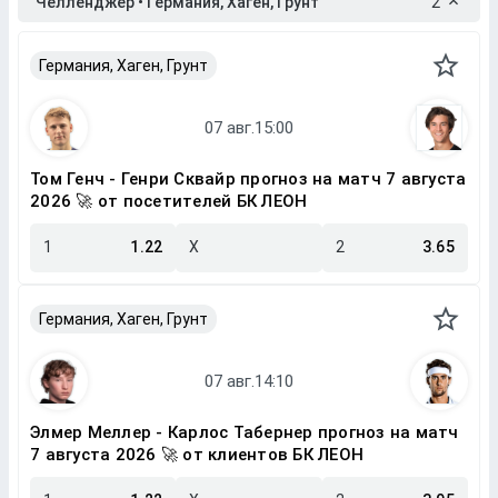
Челленджер • Германия, Хаген, Грунт
2
Германия, Хаген, Грунт
Том Генч - Генри Сквайр прогноз на матч 7 августа
2026 🚀 от посетителей БК ЛЕОН
1
1.22
X
2
3.65
Германия, Хаген, Грунт
Элмер Меллер - Карлос Табернер прогноз на матч
7 августа 2026 🚀 от клиентов БК ЛЕОН