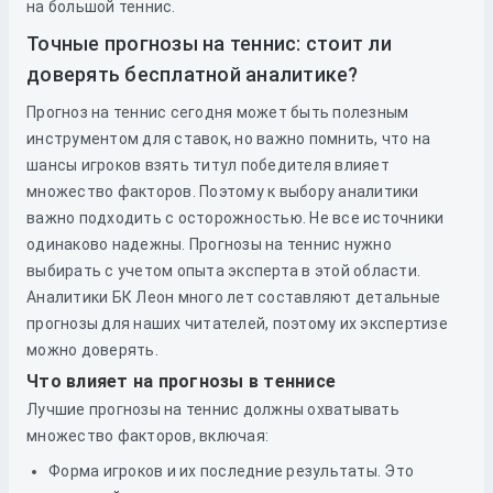
на большой теннис.
Точные прогнозы на теннис: стоит ли
доверять бесплатной аналитике?
Прогноз на теннис сегодня может быть полезным
инструментом для ставок, но важно помнить, что на
шансы игроков взять титул победителя влияет
множество факторов. Поэтому к выбору аналитики
важно подходить с осторожностью. Не все источники
одинаково надежны. Прогнозы на теннис нужно
выбирать с учетом опыта эксперта в этой области.
Аналитики БК Леон много лет составляют детальные
прогнозы для наших читателей, поэтому их экспертизе
можно доверять.
Что влияет на прогнозы в теннисе
Лучшие прогнозы на теннис должны охватывать
множество факторов, включая:
Форма игроков и их последние результаты. Это