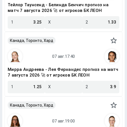
Тейлор Таунсенд - Белинда Бенчич прогноз на
матч 7 августа 2026 🚀 от игроков БК ЛЕОН
1
3.25
X
2
1.33
Канада, Торонто, Хард
Мирра Андреева - Лея Фернандес прогноз на матч
7 августа 2026 🚀 от игроков БК ЛЕОН
1
1.25
X
2
3.9
Канада, Торонто, Хард