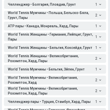
Челленджер • Болгария, Пловдив, Грунт
1
World Tennis Мужчины • Польша, Бельско-Бяла,
2
Грунт, Пары
ATP пары • Канада, Монреаль, Хард, Пары
1
World Tennis Женщины • Германия, Лейпциг, Грунт,
1
Пары
World Tennis Женщины • Бельгия, Коксейде, Грунт
1
World Tennis Женщины • Великобритания,
2
Рохэмптон, Хард, Пары
World Tennis Мужчины • Бельгия, Эйпен, Грунт
1
World Tennis Мужчины • Великобритания,
2
Рохэмптон, Хард
World Tennis Мужчины • Великобритания,
2
Рохэмптон, Хард, Пары
Челленджер пары • Турция, Стамбул, Хард, Пары
1