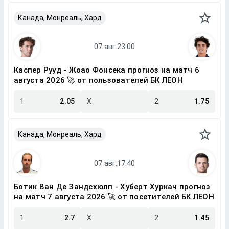
Канада, Монреаль, Хард
Каспер Рууд - Жоао Фонсека прогноз на матч 6
августа 2026 🚀 от пользователей БК ЛЕОН
1
2.05
X
2
1.75
Канада, Монреаль, Хард
Ботик Ван Де Зандсхюлп - Хуберт Хуркач прогноз
на матч 7 августа 2026 🚀 от посетителей БК ЛЕОН
1
2.7
X
2
1.45