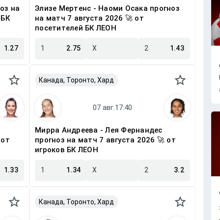
оз на
Элизе Мертенс - Наоми Осака прогноз
 БК
на матч 7 августа 2026 🚀 от
посетителей БК ЛЕОН
1.27
1
2.75
X
2
1.43
Канада, Торонто, Хард
ч
Мирра Андреева - Лея Фернандес
 от
прогноз на матч 7 августа 2026 🚀 от
игроков БК ЛЕОН
1.33
1
1.34
X
2
3.2
Канада, Торонто, Хард