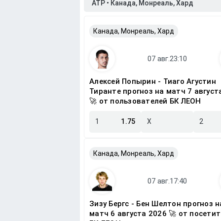
ATP • Канада, Монреаль, Хард
Канада, Монреаль, Хард
Алексей Попырин - Тиаго Агустин
Тиранте прогноз на матч 7 август
🚀 от пользователей БК ЛЕОН
1
1.75
X
2
Канада, Монреаль, Хард
Зизу Бергс - Бен Шелтон прогноз н
матч 6 августа 2026 🚀 от посети