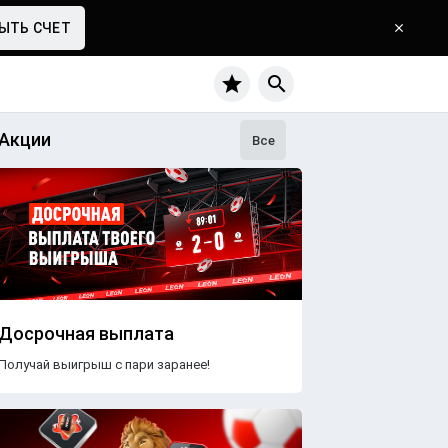
ЫТЬ СЧЕТ
Акции
Все
Досрочная выплата
Получай выигрыш с пари заранее!