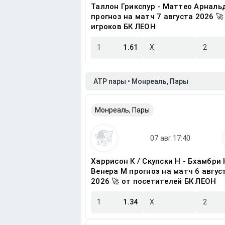
Таллон Грикспур - Маттео Арналь
прогноз на матч 7 августа 2026 🚀
игроков БК ЛЕОН
1
1.61
X
2
ATP пары • Монреаль, Пары
Монреаль, Пары
Харрисон К / Скупски Н - Бхамбри 
Венера М прогноз на матч 6 авгус
2026 🚀 от посетителей БК ЛЕОН
1
1.34
X
2