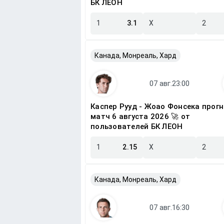
БК ЛЕОН
1
3.1
X
2
Канада, Монреаль, Хард
Каспер Рууд - Жоао Фонсека прогн
матч 6 августа 2026 🚀 от
пользователей БК ЛЕОН
1
2.15
X
2
Канада, Монреаль, Хард