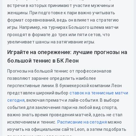
встречи в которых принимают участие мужчины и
женщины. При подготовке к пари важно учитывать
формат соревнований, ведь он влияет на стратегию
игры. Например, на турнирах Большого шлема матчи
проходят в формате до трех или пяти сетов, что
увеличивает шансы на затягивание игры.
Играйте на опережение: лучшие прогнозы на
большой теннис в БК Леон
Прогнозы на большой теннис от профессионалов
позволяют заранее определить наиболее
перспективные линии. В букмекерской компании Леон
представлен широкий выбор
ставок на теннисные матчи
сегодня
, включая прематч и лайв-события. В выборе
события для заключения пари на любой вид спорта,
важно знать время проведения матчей, здесь не стал
исключением и теннис.
Расписание на сегодня
можно
изучить
на официальном сайте Leon, а затем подобрать