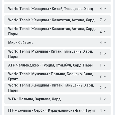
World Tennis Женщины • Китай, Тяньцзинь, Хард
4
World Tennis Женщины • Казахстан, Астана, Хард
7
World Tennis Женщины • Казахстан, Астана, Хард,
2
Пары
Мир • Сайтама
4
World Tennis Мужчины • Китай, Тяньцзинь, Хард,
1
Пары
ATP Челленджер • Турция, Стамбул, Хард, Пары
1
World Tennis Мужчины • Польша, Бельско-Бяла,
3
Грунт
World Tennis Женщины • Китай, Тяньцзинь, Хард,
2
Пары
WTA • Польша, Варшава, Хард
1
ITF мужчины • Сербия, Куршумлийска-Баня, Грунт
4