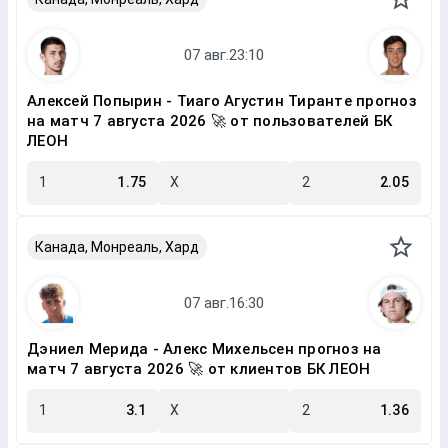
Алексей Попырин - Тиаго Агустин Тиранте прогноз
на матч 7 августа 2026 🚀 от пользователей БК
ЛЕОН
1
1.75
X
2
2.05
Канада, Монреаль, Хард
Дэниел Мерида - Алекс Михельсен прогноз на
матч 7 августа 2026 🚀 от клиентов БК ЛЕОН
1
3.1
X
2
1.36