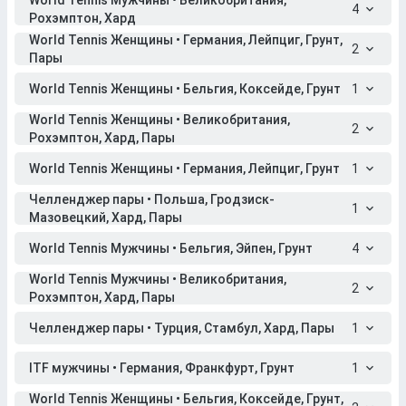
World Tennis Мужчины • Великобритания,
4
Рохэмптон, Хард
World Tennis Женщины • Германия, Лейпциг, Грунт,
2
Пары
World Tennis Женщины • Бельгия, Коксейде, Грунт
1
World Tennis Женщины • Великобритания,
2
Рохэмптон, Хард, Пары
World Tennis Женщины • Германия, Лейпциг, Грунт
1
Челленджер пары • Польша, Гродзиск-
1
Мазовецкий, Хард, Пары
World Tennis Мужчины • Бельгия, Эйпен, Грунт
4
World Tennis Мужчины • Великобритания,
2
Рохэмптон, Хард, Пары
Челленджер пары • Турция, Стамбул, Хард, Пары
1
ITF мужчины • Германия, Франкфурт, Грунт
1
World Tennis Женщины • Бельгия, Коксейде, Грунт,