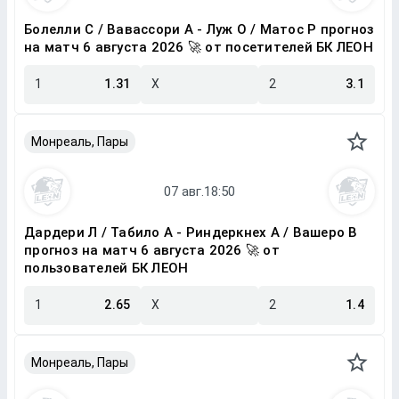
Болелли С / Вавассори А - Луж О / Матос Р прогноз
на матч 6 августа 2026 🚀 от посетителей БК ЛЕОН
1
1.31
X
2
3.1
Монреаль, Пары
Дардери Л / Табило А - Риндеркнех А / Вашеро В
прогноз на матч 6 августа 2026 🚀 от
пользователей БК ЛЕОН
1
2.65
X
2
1.4
Монреаль, Пары