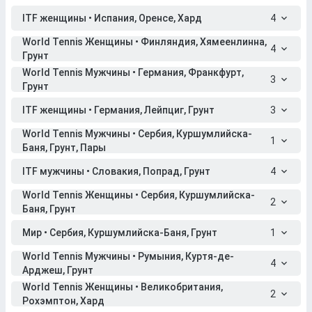
ITF женщины • Испания, Оренсе, Хард
4
World Tennis Женщины • Финляндия, Хямеенлинна,
4
Грунт
World Tennis Мужчины • Германия, Франкфурт,
3
Грунт
ITF женщины • Германия, Лейпциг, Грунт
3
World Tennis Мужчины • Сербия, Куршумлийска-
1
Баня, Грунт, Пары
ITF мужчины • Словакия, Попрад, Грунт
4
World Tennis Женщины • Сербия, Куршумлийска-
2
Баня, Грунт
Мир • Сербия, Куршумлийска-Баня, Грунт
1
World Tennis Мужчины • Румыния, Куртя-де-
4
Арджеш, Грунт
World Tennis Женщины • Великобритания,
2
Рохэмптон, Хард