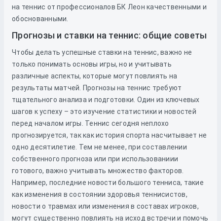
на теннис от профессионалов БК Леон качественными и
обоснованными.
Прогнозы и ставки на теннис: общие советы
Чтобы делать успешные ставки на теннис, важно не
только понимать основы игры, но и учитывать
различные аспекты, которые могут повлиять на
результаты матчей. Прогнозы на теннис требуют
тщательного анализа и подготовки. Один из ключевых
шагов к успеху – это изучение статистики и новостей
перед началом игры. Теннис сегодня неплохо
прогнозируется, так как история спорта насчитывает не
одно десятилетие. Тем не менее, при составлении
собственного прогноза или при использованиии
готового, важно учитывать множество факторов.
Например, последние новости большого тенниса, такие
как изменения в состоянии здоровья теннисистов,
новости о травмах или изменения в составах игроков,
могут существенно повлиять на исход встречи и помочь