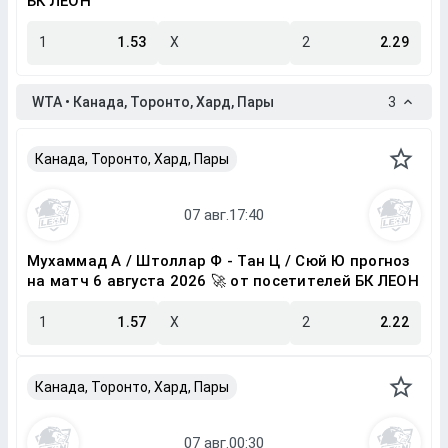
БК ЛЕОН
1
1.53
X
2
2.29
WTA • Канада, Торонто, Хард, Пары
3
Канада, Торонто, Хард, Пары
Мухаммад А / Штоллар Ф - Тан Ц / Сюй Ю прогноз
на матч 6 августа 2026 🚀 от посетителей БК ЛЕОН
1
1.57
X
2
2.22
Канада, Торонто, Хард, Пары