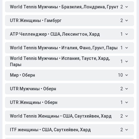
World Tennis Мужчины • Бразилия, Лондрина, Грунт
2
UTR Женщины • Гамбург
2
ATP Челленджер • США, Лексингтон, Хард
1
World Tennis Мужчины • Италия, Фано, Грунт, Пары
1
World Tennis Мужчины • Испания, Таусте, Хард,
1
Пары
Мир • Оберн
10
UTR Мужчины • Оберн
2
UTR Женщины • Оберн
1
World Tennis Женщины • США, Саутхейвен, Хард
2
ITF женщины • США, Саутхейвен, Хард
2