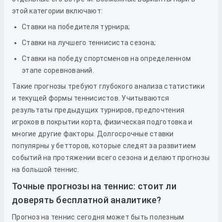
этой категории включают:
Ставки на победителя турнира;
Ставки на лучшего теннисиста сезона;
Ставки на победу спортсменов на определенном
этапе соревнований.
Такие прогнозы требуют глубокого анализа статистики
и текущей формы теннисистов. Учитываются
результаты предыдущих турниров, предпочтения
игроков в покрытии корта, физическая подготовка и
многие другие факторы. Долгосрочные ставки
популярны у бетторов, которые следят за развитием
событий на протяжении всего сезона и делают прогнозы
на большой теннис.
Точные прогнозы на теннис: стоит ли
доверять бесплатной аналитике?
Прогноз на теннис сегодня может быть полезным