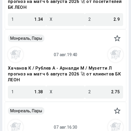
прогноз на матч 6 августа 2026 🚀 от посетителей
БК ЛЕОН
1
1.34
X
2
2.9
Монреаль, Пары
Хачанов К / Рублев А - Арналди М / Музетти Л
прогноз на матч 6 августа 2026 🚀 от клиентов БК
ЛЕОН
1
1.38
X
2
2.75
Монреаль, Пары