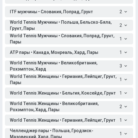
ITF мужчины • Словакия, Попрад, Грунт
2
World Tennis Мужчины • Польша, Бельско-Бяла,
2
Грунт, Пары
World Tennis Мужчины • Словакия, Попрад, Грунт,
1
Пары
ATP пары • Канада, Монреаль, Хард, Пары
1
World Tennis Мужчины • Великобритания,
3
Рохэмптон, Хард
World Tennis Женщины • Германия, Лейпциг, Грунт,
1
Пары
World Tennis Женщины • Бельгия, Коксейде, Грунт
1
World Tennis Женщины • Великобритания,
2
Рохэмптон, Хард, Пары
World Tennis Женщины • Германия, Лейпциг, Грунт
1
Челленджер пары • Польша, Гродзиск-
1
Мазовецкий, Хард, Пары