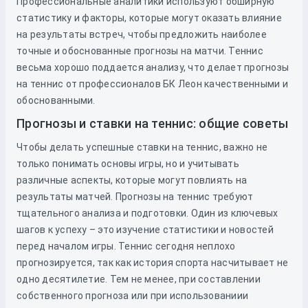
Профессиональные аналитики используют обширную
статистику и факторы, которые могут оказать влияние
на результаты встреч, чтобы предложить наиболее
точные и обоснованные прогнозы на матчи. Теннис
весьма хорошо поддается анализу, что делает прогнозы
на теннис от профессионалов БК Леон качественными и
обоснованными.
Прогнозы и ставки на теннис: общие советы
Чтобы делать успешные ставки на теннис, важно не
только понимать основы игры, но и учитывать
различные аспекты, которые могут повлиять на
результаты матчей. Прогнозы на теннис требуют
тщательного анализа и подготовки. Один из ключевых
шагов к успеху – это изучение статистики и новостей
перед началом игры. Теннис сегодня неплохо
прогнозируется, так как история спорта насчитывает не
одно десятилетие. Тем не менее, при составлении
собственного прогноза или при использованиии