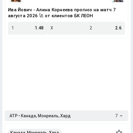
Ива Йович - Алина Корнеева прогноз на матч 7
августа 2026 🚀 от клиентов БК ЛЕОН
1
1.48
X
2
2.6
ATP • Канада, Монреаль, Хард
7
Канада, Монреаль, Хард