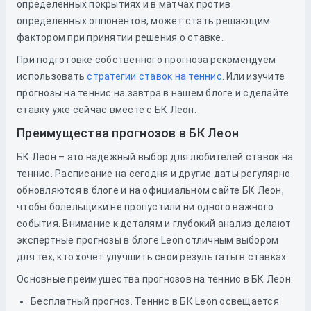
определенных покрытиях и в матчах против
определенных оппонентов, может стать решающим
фактором при принятии решения о ставке.
При подготовке собственного прогноза рекомендуем
использовать
стратегии ставок на теннис
. Или изучите
прогнозы на теннис на завтра в нашем блоге и сделайте
ставку уже сейчас вместе с БК Леон.
Преимущества прогнозов в БК Леон
БК Леон – это надежный выбор для любителей ставок на
теннис. Расписание на сегодня и другие даты регулярно
обновляются в блоге и на официальном сайте БК Леон,
чтобы болельщики не пропустили ни одного важного
события. Внимание к деталям и глубокий анализ делают
экспертные прогнозы в блоге Leon отличным выбором
для тех, кто хочет улучшить свои результаты в ставках.
Основные преимущества прогнозов на теннис в БК Леон:
Бесплатный прогноз. Теннис в БК Leon освещается