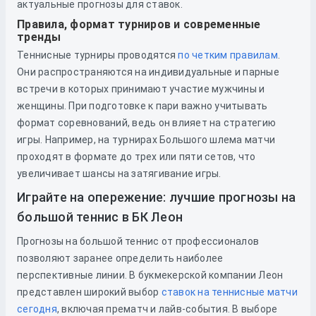
актуальные прогнозы для ставок.
Правила, формат турниров и современные
тренды
Теннисные турниры проводятся
по четким правилам
.
Они распространяются на индивидуальные и парные
встречи в которых принимают участие мужчины и
женщины. При подготовке к пари важно учитывать
формат соревнований, ведь он влияет на стратегию
игры. Например, на турнирах Большого шлема матчи
проходят в формате до трех или пяти сетов, что
увеличивает шансы на затягивание игры.
Играйте на опережение: лучшие прогнозы на
большой теннис в БК Леон
Прогнозы на большой теннис от профессионалов
позволяют заранее определить наиболее
перспективные линии. В букмекерской компании Леон
представлен широкий выбор
ставок на теннисные матчи
сегодня
, включая прематч и лайв-события. В выборе