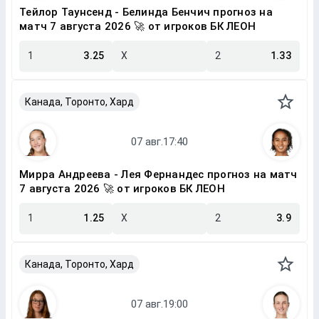
Тейлор Таунсенд - Белинда Бенчич прогноз на
матч 7 августа 2026 🚀 от игроков БК ЛЕОН
1
3.25
X
2
1.33
Канада, Торонто, Хард
Мирра Андреева - Лея Фернандес прогноз на матч
7 августа 2026 🚀 от игроков БК ЛЕОН
1
1.25
X
2
3.9
Канада, Торонто, Хард