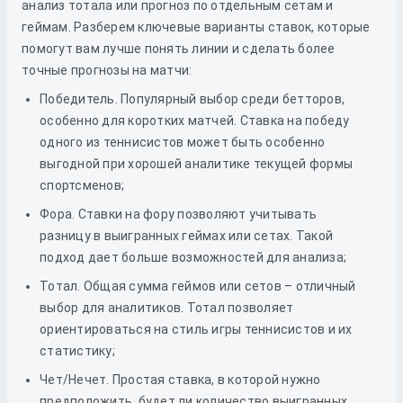
анализ тотала или прогноз по отдельным сетам и
геймам. Разберем ключевые варианты ставок, которые
помогут вам лучше понять линии и сделать более
точные прогнозы на матчи:
Победитель. Популярный выбор среди бетторов,
особенно для коротких матчей. Ставка на победу
одного из теннисистов может быть особенно
выгодной при хорошей аналитике текущей формы
спортсменов;
Фора. Ставки на фору позволяют учитывать
разницу в выигранных геймах или сетах. Такой
подход дает больше возможностей для анализа;
Тотал. Общая сумма геймов или сетов – отличный
выбор для аналитиков. Тотал позволяет
ориентироваться на стиль игры теннисистов и их
статистику;
Чет/Нечет. Простая ставка, в которой нужно
предположить, будет ли количество выигранных