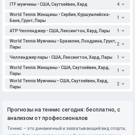
ITF мужчины • США, Саутхейвен, Хард
4
World Tennis Женщины • Сербия, Куршумлийска-
1
Баня, Грунт, Пары
ATP Челленджер • США, Лексингтон, Хард, Пары
1
World Tennis Мужчины • Бразилия, Лондрина, Грунт,
2
Пары
Челленджер пары • США, Лексингтон, Хард, Пары
1
World Tennis Женщины • США, Саутхейвен, Хард,
1
Пары
World Tennis Мужчины • США, Саутхейвен, Хард,
2
Пары
Прогнозы на теннис сегодня: бесплатно, с
анализом от профессионалов
Теннис – это динамичный и захватывающий вид спорта,