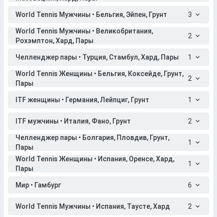
World Tennis Мужчины • Бельгия, Эйпен, Грунт
3
World Tennis Мужчины • Великобритания,
2
Рохэмптон, Хард, Пары
Челленджер пары • Турция, Стамбул, Хард, Пары
1
World Tennis Женщины • Бельгия, Коксейде, Грунт,
2
Пары
ITF женщины • Германия, Лейпциг, Грунт
1
ITF мужчины • Италия, Фано, Грунт
2
Челленджер пары • Болгария, Пловдив, Грунт,
1
Пары
World Tennis Женщины • Испания, Оренсе, Хард,
1
Пары
Мир • Гамбург
6
World Tennis Мужчины • Испания, Таусте, Хард
2