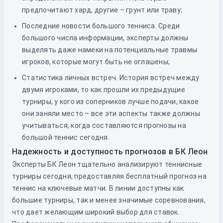
предпочитают хард, другие – грунт или траву;
Последние новости большого тенниса. Среди
большого числа информации, эксперты должны
выделять даже намеки на потенциальные травмы
игроков, которые могут быть не оглашены;
Статистика личных встреч. История встреч между
двумя игроками, то как прошли их предыдущие
турниры, у кого из соперников лучше подачи, какое
они заняли место – все эти аспекты также должны
учитываться, когда составляются прогнозы на
большой теннис сегодня.
Надежность и доступность прогнозов в БК Леон
Эксперты БК Леон тщательно анализируют теннисные
турниры сегодня, предоставляя бесплатный прогноз на
теннис на ключевые матчи. В линии доступны как
большие турниры, так и менее значимые соревнования,
что дает желающим широкий выбор для ставок.