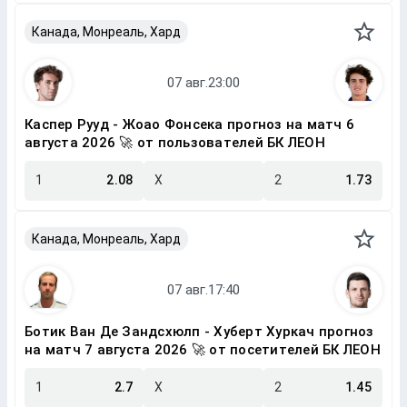
Канада, Монреаль, Хард
Каспер Рууд - Жоао Фонсека прогноз на матч 6
августа 2026 🚀 от пользователей БК ЛЕОН
1
2.08
X
2
1.73
Канада, Монреаль, Хард
Ботик Ван Де Зандсхюлп - Хуберт Хуркач прогноз
на матч 7 августа 2026 🚀 от посетителей БК ЛЕОН
1
2.7
X
2
1.45