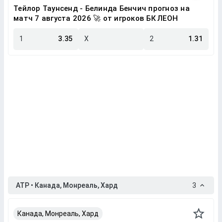
Тейлор Таунсенд - Белинда Бенчич прогноз на
матч 7 августа 2026 🚀 от игроков БК ЛЕОН
1
3.35
X
2
1.31
ATP • Канада, Монреаль, Хард
3
Канада, Монреаль, Хард