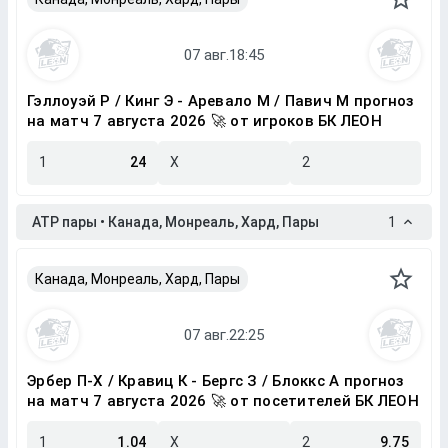
Гэллоуэй Р / Кинг Э - Аревало М / Павич М прогноз
на матч 7 августа 2026 🚀 от игроков БК ЛЕОН
1
24
X
2
ATP пары • Канада, Монреаль, Хард, Пары
1
Канада, Монреаль, Хард, Пары
Эрбер П-Х / Кравиц К - Бергс З / Блоккс А прогноз
на матч 7 августа 2026 🚀 от посетителей БК ЛЕОН
1
1.04
X
2
9.75