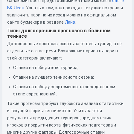
Ознакомиться с предстоящими матчами можно в
блоге
БК Леон
. Узнать о том, как проходят текущие встречи и
заключить пари на их исход можно на официальном
сайте букмекера в разделе
Лайв
.
Типы долгосрочных прогнозов в большом
теннисе
Долгосрочные прогнозы охватывают весь турнир, а не
отдельные его встречи. Возможные варианты пари в
этой категории включают:
Ставки на победителя турнира;
Ставки на лучшего теннисиста сезона;
Ставки на победу спортсменов на определенном
этапе соревнований.
Такие прогнозы требуют глубокого анализа статистики
и текущей формы теннисистов. Учитываются
результаты предыдущих турниров, предпочтения
игроков в покрытии корта, физическая подготовка и
многие другие факторы. Долгосрочные ставки