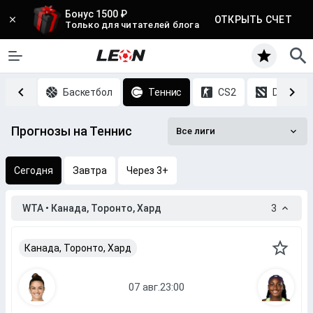
Бонус 1500 ₽
ОТКРЫТЬ СЧЕТ
Только для читателей блога
Хоккей
Баскетбол
Теннис
CS2
DOTA 2
Прогнозы на Теннис
Все лиги
Сегодня
Завтра
Через 3+
WTA • Канада, Торонто, Хард
3
Канада, Торонто, Хард