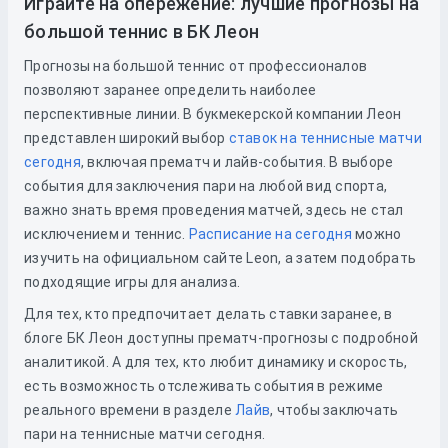
Играйте на опережение: лучшие прогнозы на
большой теннис в БК Леон
Прогнозы на большой теннис от профессионалов
позволяют заранее определить наиболее
перспективные линии. В букмекерской компании Леон
представлен широкий выбор
ставок на теннисные матчи
сегодня
, включая прематч и лайв-события. В выборе
события для заключения пари на любой вид спорта,
важно знать время проведения матчей, здесь не стал
исключением и теннис.
Расписание на сегодня
можно
изучить
на официальном сайте Leon, а затем подобрать
подходящие игры для анализа.
Для тех, кто предпочитает делать ставки заранее, в
блоге БК Леон доступны прематч-прогнозы с подробной
аналитикой. А для тех, кто любит динамику и скорость,
есть возможность отслеживать события в режиме
реального времени в разделе
Лайв
, чтобы заключать
пари на теннисные матчи сегодня.