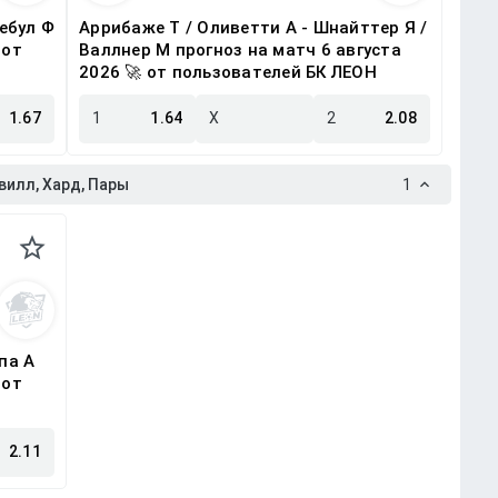
Ребул Ф
Аррибаже Т / Оливетти А - Шнайттер Я /
 от
Валлнер М прогноз на матч 6 августа
2026 🚀 от пользователей БК ЛЕОН
1.67
1
1.64
X
2
2.08
вилл, Хард, Пары
1
па А
 от
2.11