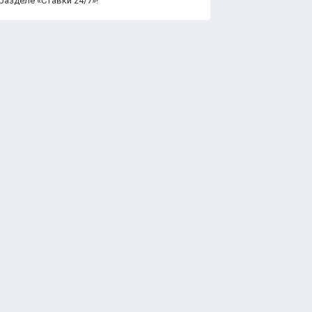
разделе «Ставки 24/7»!