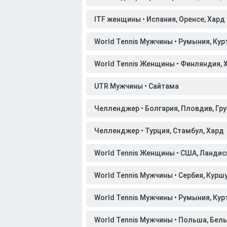
ITF женщины • Испания, Оренсе, Хард
World Tennis Мужчины • Румыния, Ку
World Tennis Женщины • Финляндия, 
UTR Мужчины • Сайтама
Челленджер • Болгария, Пловдив, Гр
Челленджер • Турция, Стамбул, Хард
World Tennis Женщины • США, Ландис
World Tennis Мужчины • Сербия, Курш
World Tennis Мужчины • Румыния, Кур
World Tennis Мужчины • Польша, Бель