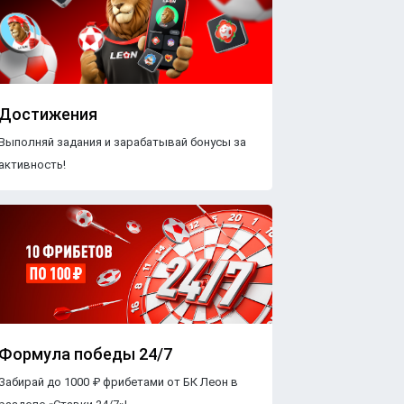
Достижения
Выполняй задания и зарабатывай бонусы за
активность!
Формула победы 24/7
Забирай до 1000 ₽ фрибетами от БК Леон в