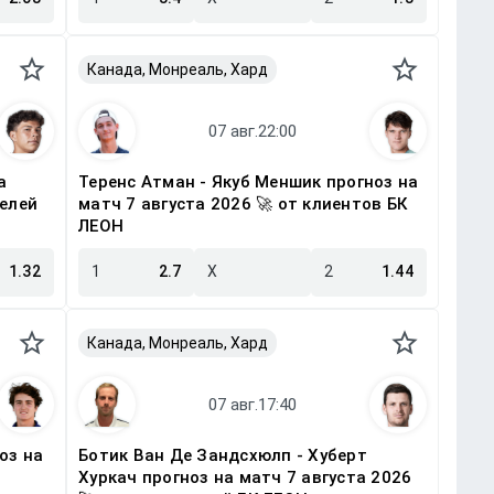
Канада, Монреаль, Хард
а
Теренс Атман - Якуб Меншик прогноз на
телей
матч 7 августа 2026 🚀 от клиентов БК
ЛЕОН
1.32
1
2.7
X
2
1.44
Канада, Монреаль, Хард
оз на
Ботик Ван Де Зандсхюлп - Хуберт
Хуркач прогноз на матч 7 августа 2026