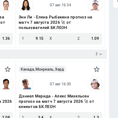
ва
Энн Ли - Елена Рыбакина прогноз на
 от
матч 7 августа 2026 🚀 от
пользователей БК ЛЕОН
1.36
1
9.15
X
2
1.09
7
Канада, Монреаль, Хард
Дэниел Мерида - Алекс Михельсен
а 2026
прогноз на матч 7 августа 2026 🚀 от
клиентов БК ЛЕОН
2.08
1
3.4
X
2
1.3