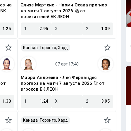
оз на
Элизе Мертенс - Наоми Осака прогноз
 БК
на матч 7 августа 2026 🚀 от
посетителей БК ЛЕОН
1.25
1
2.95
X
2
1.39
Канада, Торонто, Хард
ч
Мирра Андреева - Лея Фернандес
 от
прогноз на матч 7 августа 2026 🚀 от
игроков БК ЛЕОН
1.33
1
1.24
X
2
3.95
Канада, Торонто, Хард