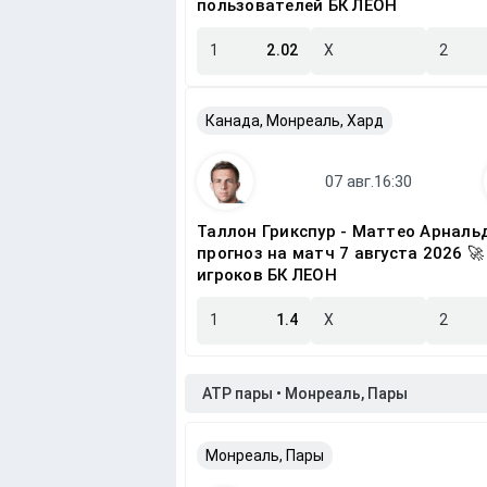
пользователей БК ЛЕОН
1
2.02
X
2
Канада, Монреаль, Хард
Таллон Грикспур - Маттео Арналь
прогноз на матч 7 августа 2026 🚀
игроков БК ЛЕОН
1
1.4
X
2
ATP пары • Монреаль, Пары
Монреаль, Пары