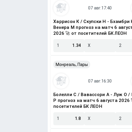
Харрисон К / Скупски Н - Бхамбри 
Венера М прогноз на матч 6 авгус
2026 🚀 от посетителей БК ЛЕОН
1
1.34
X
2
Монреаль, Пары
Болелли С / Вавассори А - Луж О /
Р прогноз на матч 6 августа 2026 
посетителей БК ЛЕОН
1
1.8
X
2