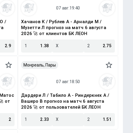
Ю /
Хачанов К / Рублев А - Арналди М /
та
Музетти Л прогноз на матч 6 августа
2026 🚀 от клиентов БК ЛЕОН
2.9
1
1.38
X
2
2.75
Монреаль, Пары
 Матос
Дардери Л / Табило А - Риндеркнех А /
🚀 от
Вашеро В прогноз на матч 6 августа
2026 🚀 от пользователей БК ЛЕОН
2
1
2.33
X
2
1.51