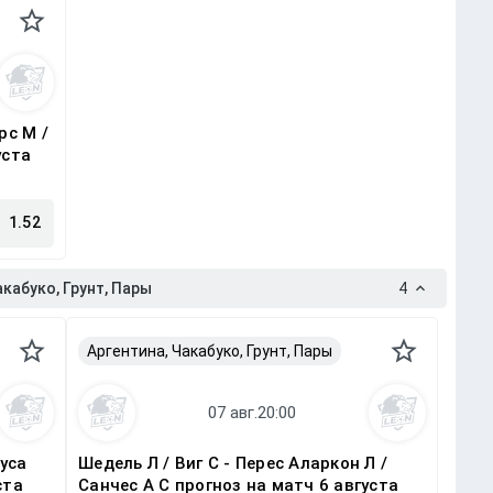
рс М /
уста
1.52
кабуко, Грунт, Пары
4
Аргентина, Чакабуко, Грунт, Пары
оуса
Шедель Л / Виг С - Перес Аларкон Л /
ста
Санчес А С прогноз на матч 6 августа